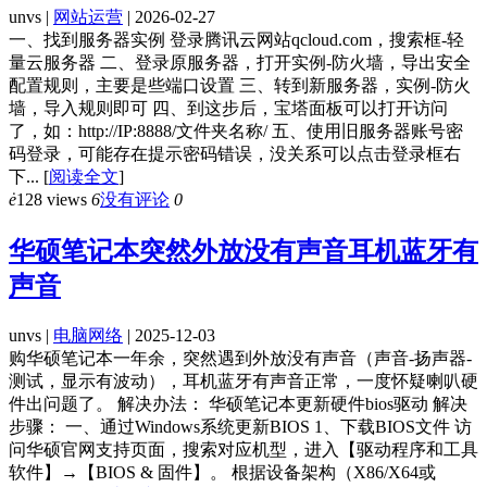
unvs |
网站运营
| 2026-02-27
一、找到服务器实例 登录腾讯云网站qcloud.com，搜索框-轻
量云服务器 二、登录原服务器，打开实例-防火墙，导出安全
配置规则，主要是些端口设置 三、转到新服务器，实例-防火
墙，导入规则即可 四、到这步后，宝塔面板可以打开访问
了，如：http://IP:8888/文件夹名称/ 五、使用旧服务器账号密
码登录，可能存在提示密码错误，没关系可以点击登录框右
下...
[
阅读全文
]
ė
128 views
6
没有评论
0
华硕笔记本突然外放没有声音耳机蓝牙有
声音
unvs |
电脑网络
| 2025-12-03
购华硕笔记本一年余，突然遇到外放没有声音（声音-扬声器-
测试，显示有波动），耳机蓝牙有声音正常，一度怀疑喇叭硬
件出问题了。 解决办法： 华硕笔记本更新硬件bios驱动 解决
步骤： 一、通过Windows系统更新BIOS 1、下载BIOS文件 访
问华硕官网支持页面，搜索对应机型，进入【驱动程序和工具
软件】→【BIOS & 固件】。 根据设备架构（X86/X64或