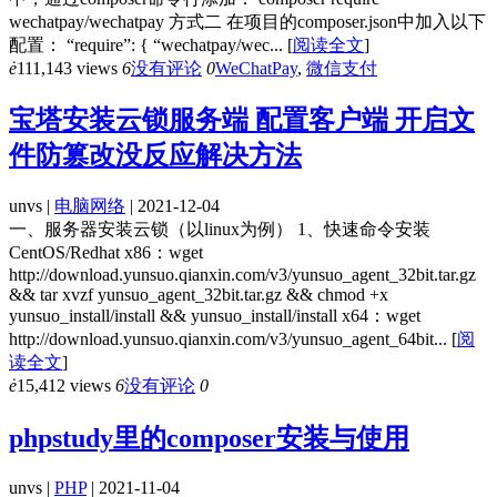
wechatpay/wechatpay 方式二 在项目的composer.json中加入以下
配置： “require”: { “wechatpay/wec...
[
阅读全文
]
ė
111,143 views
6
没有评论
0
WeChatPay
,
微信支付
宝塔安装云锁服务端 配置客户端 开启文
件防篡改没反应解决方法
unvs |
电脑网络
| 2021-12-04
一、服务器安装云锁（以linux为例） 1、快速命令安装
CentOS/Redhat x86：wget
http://download.yunsuo.qianxin.com/v3/yunsuo_agent_32bit.tar.gz
&& tar xvzf yunsuo_agent_32bit.tar.gz && chmod +x
yunsuo_install/install && yunsuo_install/install x64：wget
http://download.yunsuo.qianxin.com/v3/yunsuo_agent_64bit...
[
阅
读全文
]
ė
15,412 views
6
没有评论
0
phpstudy里的composer安装与使用
unvs |
PHP
| 2021-11-04