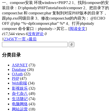
一、composer安装 环境windows+PHP7.2 1、找到composer的安
装目录：D:\phpstudy\PHPTutorial\tools\composer 2、把目录下的
composer.bat 和 composer.phar 复制到对应PHP版本的目录下，
跟php.exe同级目录 3、修改composer.bat的内容为： @ECHO
OFF @php “%~dp0composer.phar” %* 4、打开phpstudy
composer 命令窗口：phpstudy–>其它...
[
阅读全文
]
ė
17,544 views
6
没有评论
0
1
2
3
4
5
6
下一页 »
最后
ő
分类目录
ASP.NET
(73)
Database
(26)
OAuth
(22)
PHP
(47)
Web前端
(34)
影视娱乐
(32)
杂七杂八
(49)
生活随记
(74)
电脑网络
(43)
网站运营
(18)