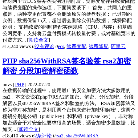
针对阿里云ECS服务器实例过期前后，资源变配存在续费降配
与续费变配的操作选项，下面简要谈下： 首先，共同点的重
点是，两种变更配置都不会删除原先的硬盘数据； 已过期的
实例，数据保留15天，超过后会删除实例与数据； 续费降配
说明： 支持续费的同时降配实例规格（CPU、内存）和基础
公网宽带，支持将云盘付费模式转按量付费，或对基础宽带的
付费方式...
[
阅读全文
]
ė
13,240 views
6
没有评论
0
ecs
,
续费变配
,
续费降配
,
阿里云
PHP sha256WithRSA签名验签 rsa2加密
解密 分段加密解密函数
unvs |
PHP
| 2022-07-20
在数据传输的过程中，使用最广的安全加密方法大多数用的
rsa2，本文说说在php中RSA2的加密、解密、分段加密、分段
解密以及sha256WithRSA签名和验签的方法。 RSA加密算法又
称为非对称加密，是利用两个密钥来进行加密和解密，这两个
秘钥分别是公钥（public key）和私钥（private key），非对称
加密适合于对安全性要求很高的场景，适合加密少量数据，比
如支...
[
阅读全文
]
ė
18,410 views
6
2条评论
0
rsa2
,
sha256WithRSA