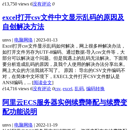
ė
13,750 views
6
没有评论
0
excel打开csv文件中文显示乱码的原因及
自创解决方法
unvs |
电脑网络
| 2023-01-13
Excel打开csv文件显示乱码如何解决，网上很多种解决办法，
如打开文件另存为UTF-8编码、通过数据-导入csv文件等，大
部分可以解决这个问题。但是我遇上的乱码无法解决。下面简
要分析造成乱码的原因，及我个人使用的解决办法分享出来。
网上大众的方法我就不写了。 原因： 导出的CSV文件编码不
对，在简体中文环境下，EXECL文件打开CSV文件默认是
ANSI编码，...
[
阅读全文
]
ė
14,716 views
6
没有评论
0
csv
,
excel
,
乱码
,
编码转换
阿里云ECS服务器实例续费降配与续费变
配功能说明
unvs |
电脑网络
| 2022-11-19