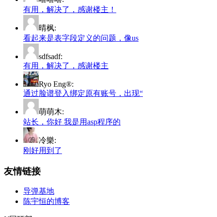
有用，解决了，感谢楼主！
晴枫:
看起来是表字段定义的问题，像us
sdfsadf:
有用，解决了，感谢楼主
Ryo Eng®:
通过脸谱登入绑定原有账号，出现“
萌萌木:
站长，你好 我是用asp程序的
冷樂:
刚好用到了
友情链接
导弹基地
陈宇恒的博客