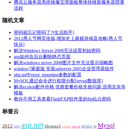
腾讯云服务器系统镜像宝塔面板整体转移新服务器部署
流程
随机文章
密码箱忘记密码了?[生活助手]
2012愚人节网页改版,增加史上最贱游戏及攻略[愚人节
快乐]
解决Windows Server 2008无法设置初始密码
asp如何在后台删除静态页面
解决windows server 2008图片文件无法显示缩略图
window7家庭版 安装sqlserver 2005企业管理器组件
php.ini中error_reporting参数的配置
MySQL通过命令进行权限分配[mysql数据库]
解决ecshop配件价格 优惠套餐价格失效问题 适用京东等
模板
教你不用工具查看FlashFXP软件里的ftp站点密码
标签云
asp.net
Mysql
2012
asp
bbsmax5
js
cookie
divcss
HTML5