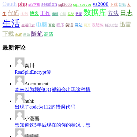
Oauth
php
session
vs2008
sql server
sql2005
下载
人
sdk下载
乱码
数据库
日志
代码
方法
工作
博客
生
函数
幽默
心情
总结
数据
生活
迅雷
电脑
程序
笑话
网站
表结构
生活日志
百度
网页
解决方法
下载
随笔
高清
配置
问题
最新评论
秦川:
RsaSplitEncrypt传
Aocomment:
本来以为我的QQ邮箱会出现这种情
huhi:
出现了code为112的错误代码
小漫画:
想知道这5年后现在的你的状况，想
嘻嘻嘻: