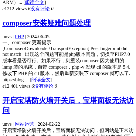
ARM）...
[
阅读全文
]
ė
1212 views
6
没有评论
0
composer安装疑难问题处理
unvs |
PHP
| 2024-06-05
一、composer 更新提示
[Composer\Downloader\TransportException] Peer fingerprint did
not match 出现这个问题可能是php版本问题，切换至PHP7.0
版本看是否可行。如果不行，则重装composer 因为使用的
lnmp 装的系统，自带 composer，php -v 发现 cil 的版本是 5.4.
修改下 PHP 的 cil 版本，然后重新安装下 composer 就可以了.
https://blog....
[
阅读全文
]
ė
12,401 views
6
没有评论
0
开启宝塔防火墙开关后，宝塔面板无法访
问
unvs |
网站运营
| 2024-02-22
开启宝塔防火墙开关后，宝塔面板无法访问，但网站是正常访