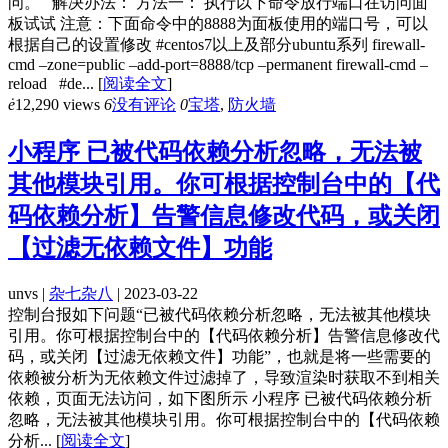
问。 解决办法： 方法一： 执行以下命令放行端口在访问面
板试试 注意：下面命令中的8888为面板使用的端口号，可以
根据自己的设置修改 #centos7以上及部分ubuntu系列 firewall-
cmd –zone=public –add-port=8888/tcp –permanent firewall-cmd –
reload #de...
[
阅读全文
]
ė
12,290 views
6
没有评论
0
宝塔
,
防火墙
小程序 已被代码依赖分析忽略，无法被
其他模块引用。你可根据控制台中的【代
码依赖分析】告警信息修改代码，或关闭
【过滤无依赖文件】功能
unvs |
杂七杂八
| 2023-03-22
控制台报如下问题“已被代码依赖分析忽略，无法被其他模块
引用。你可根据控制台中的【代码依赖分析】告警信息修改代
码，或关闭【过滤无依赖文件】功能”，也就是将一些需要的
依赖被分析为无依赖文件过滤掉了，导致渲染时获取不到相关
依赖，页面无法访问，如下图所示 小程序 已被代码依赖分析
忽略，无法被其他模块引用。你可根据控制台中的【代码依赖
分析...
[
阅读全文
]