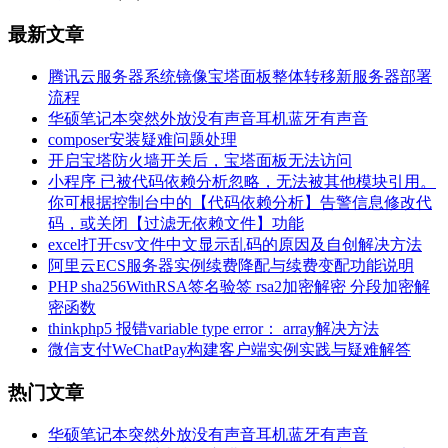
最新文章
腾讯云服务器系统镜像宝塔面板整体转移新服务器部署
流程
华硕笔记本突然外放没有声音耳机蓝牙有声音
composer安装疑难问题处理
开启宝塔防火墙开关后，宝塔面板无法访问
小程序 已被代码依赖分析忽略，无法被其他模块引用。
你可根据控制台中的【代码依赖分析】告警信息修改代
码，或关闭【过滤无依赖文件】功能
excel打开csv文件中文显示乱码的原因及自创解决方法
阿里云ECS服务器实例续费降配与续费变配功能说明
PHP sha256WithRSA签名验签 rsa2加密解密 分段加密解
密函数
thinkphp5 报错variable type error： array解决方法
微信支付WeChatPay构建客户端实例实践与疑难解答
热门文章
华硕笔记本突然外放没有声音耳机蓝牙有声音