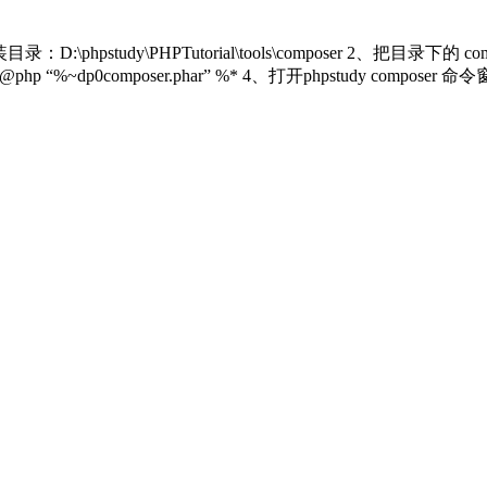
：D:\phpstudy\PHPTutorial\tools\composer 2、把目录下的 
 “%~dp0composer.phar” %* 4、打开phpstudy composer 命令