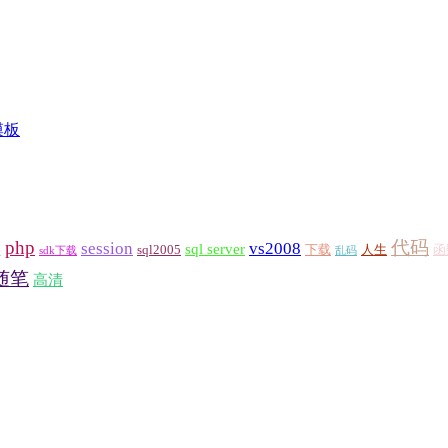
模板
h
php
代码
session
vs2008
sql server
sql2005
下载
人生
函
sdk下载
乱码
随笔
高清