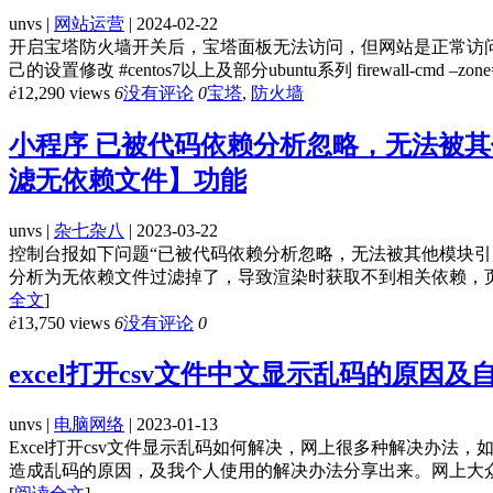
unvs |
网站运营
| 2024-02-22
开启宝塔防火墙开关后，宝塔面板无法访问，但网站是正常访问。
己的设置修改 #centos7以上及部分ubuntu系列 firewall-cmd –zone=public –
ė
12,290 views
6
没有评论
0
宝塔
,
防火墙
小程序 已被代码依赖分析忽略，无法被
滤无依赖文件】功能
unvs |
杂七杂八
| 2023-03-22
控制台报如下问题“已被代码依赖分析忽略，无法被其他模块
分析为无依赖文件过滤掉了，导致渲染时获取不到相关依赖，页
全文
]
ė
13,750 views
6
没有评论
0
excel打开csv文件中文显示乱码的原因
unvs |
电脑网络
| 2023-01-13
Excel打开csv文件显示乱码如何解决，网上很多种解决办法
造成乱码的原因，及我个人使用的解决办法分享出来。网上大众的方