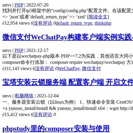
unvs |
PHP
| 2022-07-20
找到并打开tp5框架中的“config/config.php”配置文件。在该配置文件中
=> ‘json’或者’default_return_type’ => ‘xml’
[
阅读全文
]
ė
12,954 views
6
没有评论
0
default_return_type
,
thinkphp
微信支付WeChatPay构建客户端实例实
unvs |
PHP
| 2021-12-17
以下是以wechatpay-php版本 PHP>=7.2为实践，其他语言大同小异！ 一
composer命令行添加： composer require wechatpay/wechatpay
ė
111,143 views
6
没有评论
0
WeChatPay
,
微信支付
宝塔安装云锁服务端 配置客户端 开启文
unvs |
电脑网络
| 2021-12-04
一、服务器安装云锁（以linux为例） 1、快速命令安装 CentOS/Redhat x86：wget ht
+x yunsuo_install/install && yunsuo_install/install x64：wget http:
ė
15,412 views
6
没有评论
0
phpstudy里的composer安装与使用