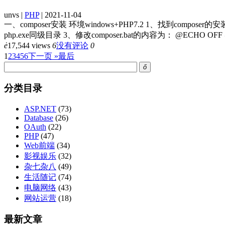
unvs |
PHP
| 2021-11-04
一、composer安装 环境windows+PHP7.2 1、找到composer的安装目录
php.exe同级目录 3、修改composer.bat的内容为： @ECHO OFF @php
ė
17,544 views
6
没有评论
0
1
2
3
4
5
6
下一页 »
最后
ő
分类目录
ASP.NET
(73)
Database
(26)
OAuth
(22)
PHP
(47)
Web前端
(34)
影视娱乐
(32)
杂七杂八
(49)
生活随记
(74)
电脑网络
(43)
网站运营
(18)
最新文章