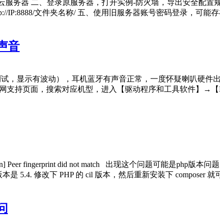
框-轻量云服务器 二、登录原服务器，打开实例-防火墙，导出安全配
//IP:8888/文件夹名称/ 五、使用旧服务器账号密码登录，可
声音
试，显示有波动），耳机蓝牙有声音正常，一度怀疑喇叭硬件出问题
硕官网支持页面，搜索对应机型，进入【驱动程序和工具软件】→【BIOS
Exception] Peer fingerprint did not match 出现这个
 5.4. 修改下 PHP 的 cil 版本，然后重新安装下 composer 就可以了. h
问