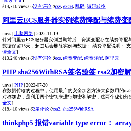
[
阅读全文
]
ė
14,716 views
6
没有评论
0
csv
,
excel
,
乱码
,
编码转换
阿里云ECS服务器实例续费降配与续费变
unvs |
电脑网络
| 2022-11-19
针对阿里云ECS服务器实例过期前后，资源变配存在续费降配
数据保留15天，超过后会删除实例与数据； 续费降配说明： 
读全文
]
ė
13,240 views
6
没有评论
0
ecs
,
续费变配
,
续费降配
,
阿里云
PHP sha256WithRSA签名验签 rsa
unvs |
PHP
| 2022-07-20
在数据传输的过程中，使用最广的安全加密方法大多数用的rsa2，
对称加密，是利用两个密钥来进行加密和解密，这两个秘钥分别是公钥（
全文
]
ė
18,410 views
6
2条评论
0
rsa2
,
sha256WithRSA
thinkphp5 报错variable type error： a