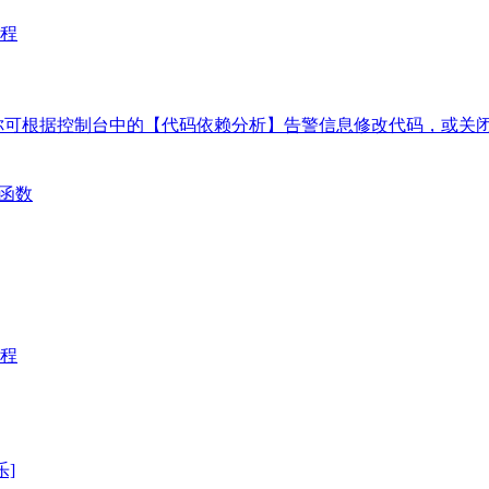
程
你可根据控制台中的【代码依赖分析】告警信息修改代码，或关
密函数
程
乐]