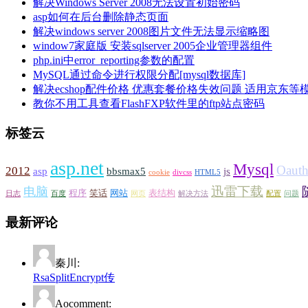
解决Windows Server 2008无法设置初始密码
asp如何在后台删除静态页面
解决windows server 2008图片文件无法显示缩略图
window7家庭版 安装sqlserver 2005企业管理器组件
php.ini中error_reporting参数的配置
MySQL通过命令进行权限分配[mysql数据库]
解决ecshop配件价格 优惠套餐价格失效问题 适用京东等
教你不用工具查看FlashFXP软件里的ftp站点密码
标签云
asp.net
Mysql
Oaut
2012
asp
bbsmax5
js
cookie
divcss
HTML5
迅雷下载
电脑
程序
笑话
网站
表结构
日志
百度
网页
解决方法
配置
问题
最新评论
秦川:
RsaSplitEncrypt传
Aocomment: