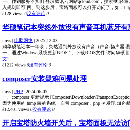
一、找到服务器实例 登录腾讯云网站qcloud.com，搜索
入规则即可 四、到这步后，宝塔面板可以打开访问了，如：http:
ė
128 views
6
没有评论
0
华硕笔记本突然外放没有声音耳机蓝牙有
unvs |
电脑网络
| 2025-12-03
购华硕笔记本一年余，突然遇到外放没有声音（声音-扬声器-测
一、通过Windows系统更新BIOS 1、下载BIOS文件 访问华
文
]
ė
1212 views
6
没有评论
0
composer安装疑难问题处理
unvs |
PHP
| 2024-06-05
一、composer 更新提示 [Composer\Downloader\Transport
因为使用的 lnmp 装的系统，自带 composer，php -v 发现 cil 的版本是
ė
12,401 views
6
没有评论
0
开启宝塔防火墙开关后，宝塔面板无法访