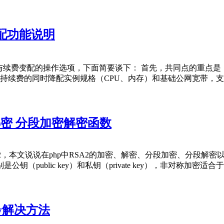
配功能说明
与续费变配的操作选项，下面简要谈下： 首先，共同点的重点是
支持续费的同时降配实例规格（CPU、内存）和基础公网宽带，支
2加密解密 分段加密解密函数
本文说说在php中RSA2的加密、解密、分段加密、分段解密以及sh
public key）和私钥（private key），非对称加密
rray解决方法