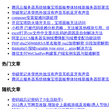
腾讯云服务器系统镜像宝塔面板整体转移新服务器部署流
华硕笔记本突然外放没有声音耳机蓝牙有声音
composer安装疑难问题处理
开启宝塔防火墙开关后，宝塔面板无法访问
小程序 已被代码依赖分析忽略，无法被其他模块引用。
excel打开csv文件中文显示乱码的原因及自创解决方法
阿里云ECS服务器实例续费降配与续费变配功能说明
PHP sha256WithRSA签名验签 rsa2加密解密 分段加密解
thinkphp5 报错variable type error： array解决方法
微信支付WeChatPay构建客户端实例实践与疑难解答
热门文章
华硕笔记本突然外放没有声音耳机蓝牙有声音
腾讯云服务器系统镜像宝塔面板整体转移新服务器部署流
随机文章
密码箱忘记密码了?[生活助手]
2012愚人节网页改版,增加史上最贱游戏及攻略[愚人节快