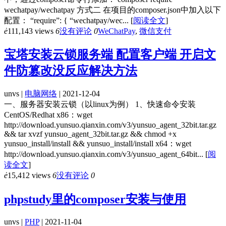
wechatpay/wechatpay 方式二 在项目的composer.json中加入以下
配置： “require”: { “wechatpay/wec...
[
阅读全文
]
ė
111,143 views
6
没有评论
0
WeChatPay
,
微信支付
宝塔安装云锁服务端 配置客户端 开启文
件防篡改没反应解决方法
unvs |
电脑网络
| 2021-12-04
一、服务器安装云锁（以linux为例） 1、快速命令安装
CentOS/Redhat x86：wget
http://download.yunsuo.qianxin.com/v3/yunsuo_agent_32bit.tar.gz
&& tar xvzf yunsuo_agent_32bit.tar.gz && chmod +x
yunsuo_install/install && yunsuo_install/install x64：wget
http://download.yunsuo.qianxin.com/v3/yunsuo_agent_64bit...
[
阅
读全文
]
ė
15,412 views
6
没有评论
0
phpstudy里的composer安装与使用
unvs |
PHP
| 2021-11-04