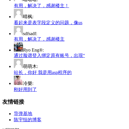
有用，解决了，感谢楼主！
晴枫:
看起来是表字段定义的问题，像us
sdfsadf:
有用，解决了，感谢楼主
Ryo Eng®:
通过脸谱登入绑定原有账号，出现“
萌萌木:
站长，你好 我是用asp程序的
冷樂:
刚好用到了
友情链接
导弹基地
陈宇恒的博客