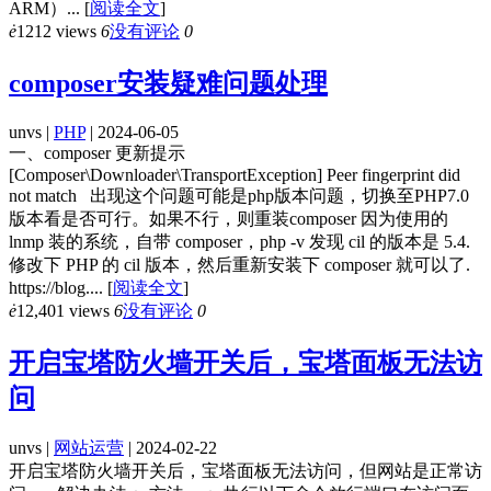
ARM）...
[
阅读全文
]
ė
1212 views
6
没有评论
0
composer安装疑难问题处理
unvs |
PHP
| 2024-06-05
一、composer 更新提示
[Composer\Downloader\TransportException] Peer fingerprint did
not match 出现这个问题可能是php版本问题，切换至PHP7.0
版本看是否可行。如果不行，则重装composer 因为使用的
lnmp 装的系统，自带 composer，php -v 发现 cil 的版本是 5.4.
修改下 PHP 的 cil 版本，然后重新安装下 composer 就可以了.
https://blog....
[
阅读全文
]
ė
12,401 views
6
没有评论
0
开启宝塔防火墙开关后，宝塔面板无法访
问
unvs |
网站运营
| 2024-02-22
开启宝塔防火墙开关后，宝塔面板无法访问，但网站是正常访