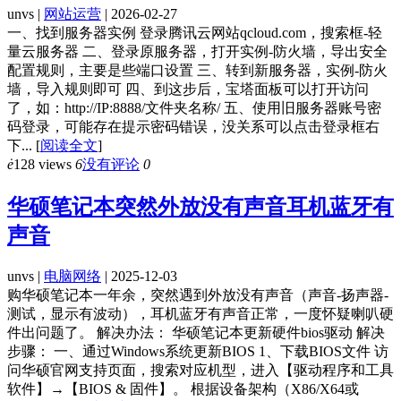
unvs |
网站运营
| 2026-02-27
一、找到服务器实例 登录腾讯云网站qcloud.com，搜索框-轻
量云服务器 二、登录原服务器，打开实例-防火墙，导出安全
配置规则，主要是些端口设置 三、转到新服务器，实例-防火
墙，导入规则即可 四、到这步后，宝塔面板可以打开访问
了，如：http://IP:8888/文件夹名称/ 五、使用旧服务器账号密
码登录，可能存在提示密码错误，没关系可以点击登录框右
下...
[
阅读全文
]
ė
128 views
6
没有评论
0
华硕笔记本突然外放没有声音耳机蓝牙有
声音
unvs |
电脑网络
| 2025-12-03
购华硕笔记本一年余，突然遇到外放没有声音（声音-扬声器-
测试，显示有波动），耳机蓝牙有声音正常，一度怀疑喇叭硬
件出问题了。 解决办法： 华硕笔记本更新硬件bios驱动 解决
步骤： 一、通过Windows系统更新BIOS 1、下载BIOS文件 访
问华硕官网支持页面，搜索对应机型，进入【驱动程序和工具
软件】→【BIOS & 固件】。 根据设备架构（X86/X64或