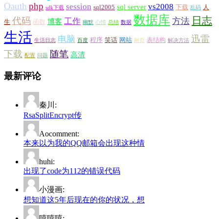
Oauth
php
session
vs2008
sql server
sql2005
下载
人
sdk下载
乱码
数据库
日志
代码
方法
工作
博客
生
函数
幽默
心情
总结
数据
生活
迅雷
电脑
程序
笑话
网站
表结构
生活日志
百度
网页
解决方法
下载
随笔
高清
配置
问题
最新评论
秦川:
RsaSplitEncrypt传
Aocomment:
本来以为我的QQ邮箱会出现这种情
huhi:
出现了code为112的错误代码
小漫画:
想知道这5年后现在的你的状况，想
嘻嘻嘻: