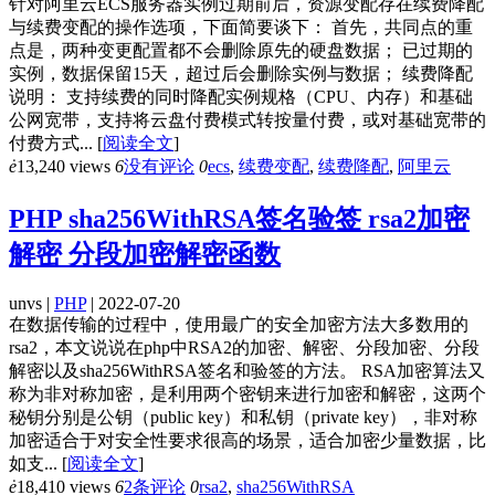
针对阿里云ECS服务器实例过期前后，资源变配存在续费降配
与续费变配的操作选项，下面简要谈下： 首先，共同点的重
点是，两种变更配置都不会删除原先的硬盘数据； 已过期的
实例，数据保留15天，超过后会删除实例与数据； 续费降配
说明： 支持续费的同时降配实例规格（CPU、内存）和基础
公网宽带，支持将云盘付费模式转按量付费，或对基础宽带的
付费方式...
[
阅读全文
]
ė
13,240 views
6
没有评论
0
ecs
,
续费变配
,
续费降配
,
阿里云
PHP sha256WithRSA签名验签 rsa2加密
解密 分段加密解密函数
unvs |
PHP
| 2022-07-20
在数据传输的过程中，使用最广的安全加密方法大多数用的
rsa2，本文说说在php中RSA2的加密、解密、分段加密、分段
解密以及sha256WithRSA签名和验签的方法。 RSA加密算法又
称为非对称加密，是利用两个密钥来进行加密和解密，这两个
秘钥分别是公钥（public key）和私钥（private key），非对称
加密适合于对安全性要求很高的场景，适合加密少量数据，比
如支...
[
阅读全文
]
ė
18,410 views
6
2条评论
0
rsa2
,
sha256WithRSA