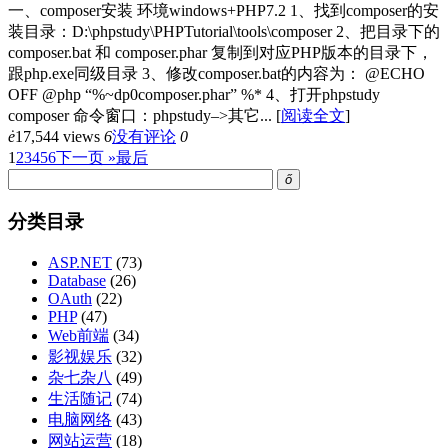
一、composer安装 环境windows+PHP7.2 1、找到composer的安
装目录：D:\phpstudy\PHPTutorial\tools\composer 2、把目录下的
composer.bat 和 composer.phar 复制到对应PHP版本的目录下，
跟php.exe同级目录 3、修改composer.bat的内容为： @ECHO
OFF @php “%~dp0composer.phar” %* 4、打开phpstudy
composer 命令窗口：phpstudy–>其它...
[
阅读全文
]
ė
17,544 views
6
没有评论
0
1
2
3
4
5
6
下一页 »
最后
ő
分类目录
ASP.NET
(73)
Database
(26)
OAuth
(22)
PHP
(47)
Web前端
(34)
影视娱乐
(32)
杂七杂八
(49)
生活随记
(74)
电脑网络
(43)
网站运营
(18)