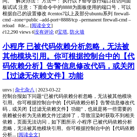
问。 解决办法： 方法一： 执行以下命令放行端口在访问面
板试试 注意：下面命令中的8888为面板使用的端口号，可以
根据自己的设置修改 #centos7以上及部分ubuntu系列 firewall-
cmd –zone=public –add-port=8888/tcp –permanent firewall-cmd –
reload #de...
[
阅读全文
]
ė
12,290 views
6
没有评论
0
宝塔
,
防火墙
小程序 已被代码依赖分析忽略，无法被
其他模块引用。你可根据控制台中的【代
码依赖分析】告警信息修改代码，或关闭
【过滤无依赖文件】功能
unvs |
杂七杂八
| 2023-03-22
控制台报如下问题“已被代码依赖分析忽略，无法被其他模块
引用。你可根据控制台中的【代码依赖分析】告警信息修改代
码，或关闭【过滤无依赖文件】功能”，也就是将一些需要的
依赖被分析为无依赖文件过滤掉了，导致渲染时获取不到相关
依赖，页面无法访问，如下图所示 小程序 已被代码依赖分析
忽略，无法被其他模块引用。你可根据控制台中的【代码依赖
分析...
[
阅读全文
]