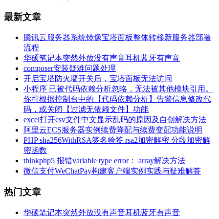
最新文章
腾讯云服务器系统镜像宝塔面板整体转移新服务器部署
流程
华硕笔记本突然外放没有声音耳机蓝牙有声音
composer安装疑难问题处理
开启宝塔防火墙开关后，宝塔面板无法访问
小程序 已被代码依赖分析忽略，无法被其他模块引用。
你可根据控制台中的【代码依赖分析】告警信息修改代
码，或关闭【过滤无依赖文件】功能
excel打开csv文件中文显示乱码的原因及自创解决方法
阿里云ECS服务器实例续费降配与续费变配功能说明
PHP sha256WithRSA签名验签 rsa2加密解密 分段加密解
密函数
thinkphp5 报错variable type error： array解决方法
微信支付WeChatPay构建客户端实例实践与疑难解答
热门文章
华硕笔记本突然外放没有声音耳机蓝牙有声音