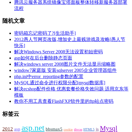
腾讯云服务器系统镜像宝塔面板整体转移新服务器部署
流程
随机文章
密码箱忘记密码了?[生活助手]
2012愚人节网页改版,增加史上最贱游戏及攻略[愚人节
快乐]
解决Windows Server 2008无法设置初始密码
asp如何在后台删除静态页面
解决windows server 2008图片文件无法显示缩略图
window7家庭版 安装sqlserver 2005企业管理器组件
php.ini中error_reporting参数的配置
MySQL通过命令进行权限分配[mysql数据库]
解决ecshop配件价格 优惠套餐价格失效问题 适用京东等
模板
教你不用工具查看FlashFXP软件里的ftp站点密码
标签云
asp.net
Mysql
2012
asp
bbsmax5
js
cookie
divcss
HTML5