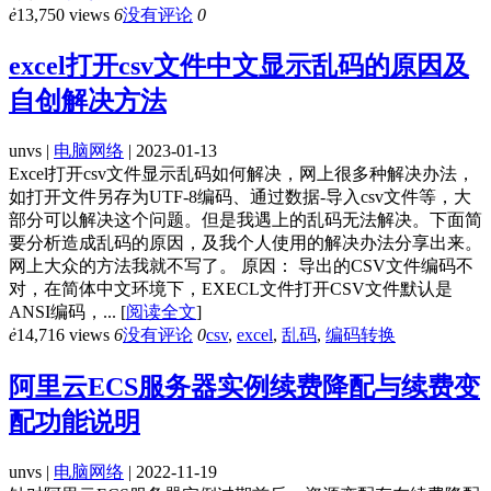
ė
13,750 views
6
没有评论
0
excel打开csv文件中文显示乱码的原因及
自创解决方法
unvs |
电脑网络
| 2023-01-13
Excel打开csv文件显示乱码如何解决，网上很多种解决办法，
如打开文件另存为UTF-8编码、通过数据-导入csv文件等，大
部分可以解决这个问题。但是我遇上的乱码无法解决。下面简
要分析造成乱码的原因，及我个人使用的解决办法分享出来。
网上大众的方法我就不写了。 原因： 导出的CSV文件编码不
对，在简体中文环境下，EXECL文件打开CSV文件默认是
ANSI编码，...
[
阅读全文
]
ė
14,716 views
6
没有评论
0
csv
,
excel
,
乱码
,
编码转换
阿里云ECS服务器实例续费降配与续费变
配功能说明
unvs |
电脑网络
| 2022-11-19