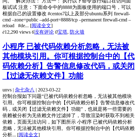
问。 解决办法： 方法一： 执行以下命令放行端口在访问面
板试试 注意：下面命令中的8888为面板使用的端口号，可以
根据自己的设置修改 #centos7以上及部分ubuntu系列 firewall-
cmd –zone=public –add-port=8888/tcp –permanent firewall-cmd –
reload #de...
[
阅读全文
]
ė
12,290 views
6
没有评论
0
宝塔
,
防火墙
小程序 已被代码依赖分析忽略，无法被
其他模块引用。你可根据控制台中的【代
码依赖分析】告警信息修改代码，或关闭
【过滤无依赖文件】功能
unvs |
杂七杂八
| 2023-03-22
控制台报如下问题“已被代码依赖分析忽略，无法被其他模块
引用。你可根据控制台中的【代码依赖分析】告警信息修改代
码，或关闭【过滤无依赖文件】功能”，也就是将一些需要的
依赖被分析为无依赖文件过滤掉了，导致渲染时获取不到相关
依赖，页面无法访问，如下图所示 小程序 已被代码依赖分析
忽略，无法被其他模块引用。你可根据控制台中的【代码依赖
分析...
[
阅读全文
]