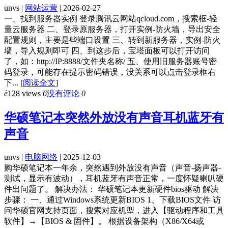
unvs |
网站运营
| 2026-02-27
一、找到服务器实例 登录腾讯云网站qcloud.com，搜索框-轻
量云服务器 二、登录原服务器，打开实例-防火墙，导出安全
配置规则，主要是些端口设置 三、转到新服务器，实例-防火
墙，导入规则即可 四、到这步后，宝塔面板可以打开访问
了，如：http://IP:8888/文件夹名称/ 五、使用旧服务器账号密
码登录，可能存在提示密码错误，没关系可以点击登录框右
下...
[
阅读全文
]
ė
128 views
6
没有评论
0
华硕笔记本突然外放没有声音耳机蓝牙有
声音
unvs |
电脑网络
| 2025-12-03
购华硕笔记本一年余，突然遇到外放没有声音（声音-扬声器-
测试，显示有波动），耳机蓝牙有声音正常，一度怀疑喇叭硬
件出问题了。 解决办法： 华硕笔记本更新硬件bios驱动 解决
步骤： 一、通过Windows系统更新BIOS 1、下载BIOS文件 访
问华硕官网支持页面，搜索对应机型，进入【驱动程序和工具
软件】→【BIOS & 固件】。 根据设备架构（X86/X64或