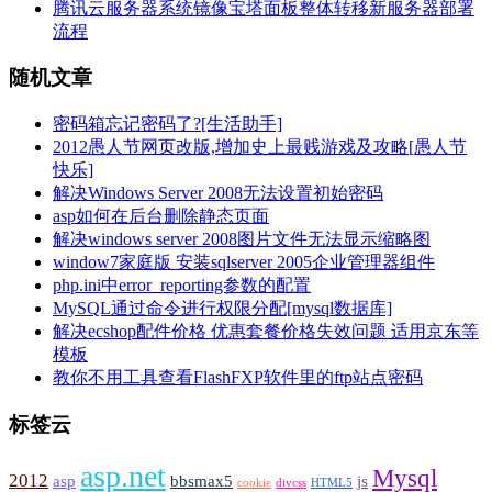
腾讯云服务器系统镜像宝塔面板整体转移新服务器部署
流程
随机文章
密码箱忘记密码了?[生活助手]
2012愚人节网页改版,增加史上最贱游戏及攻略[愚人节
快乐]
解决Windows Server 2008无法设置初始密码
asp如何在后台删除静态页面
解决windows server 2008图片文件无法显示缩略图
window7家庭版 安装sqlserver 2005企业管理器组件
php.ini中error_reporting参数的配置
MySQL通过命令进行权限分配[mysql数据库]
解决ecshop配件价格 优惠套餐价格失效问题 适用京东等
模板
教你不用工具查看FlashFXP软件里的ftp站点密码
标签云
asp.net
Mysql
2012
asp
bbsmax5
js
cookie
divcss
HTML5