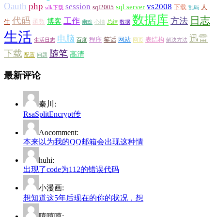
Oauth
php
session
vs2008
sql server
sql2005
下载
人
sdk下载
乱码
数据库
日志
代码
方法
工作
博客
生
函数
幽默
心情
总结
数据
生活
迅雷
电脑
程序
笑话
网站
表结构
生活日志
百度
网页
解决方法
下载
随笔
高清
配置
问题
最新评论
秦川:
RsaSplitEncrypt传
Aocomment:
本来以为我的QQ邮箱会出现这种情
huhi:
出现了code为112的错误代码
小漫画:
想知道这5年后现在的你的状况，想
嘻嘻嘻: