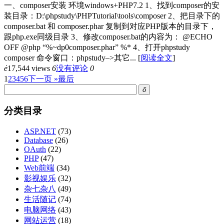
一、composer安装 环境windows+PHP7.2 1、找到composer的安
装目录：D:\phpstudy\PHPTutorial\tools\composer 2、把目录下的
composer.bat 和 composer.phar 复制到对应PHP版本的目录下，
跟php.exe同级目录 3、修改composer.bat的内容为： @ECHO
OFF @php “%~dp0composer.phar” %* 4、打开phpstudy
composer 命令窗口：phpstudy–>其它...
[
阅读全文
]
ė
17,544 views
6
没有评论
0
1
2
3
4
5
6
下一页 »
最后
ő
分类目录
ASP.NET
(73)
Database
(26)
OAuth
(22)
PHP
(47)
Web前端
(34)
影视娱乐
(32)
杂七杂八
(49)
生活随记
(74)
电脑网络
(43)
网站运营
(18)