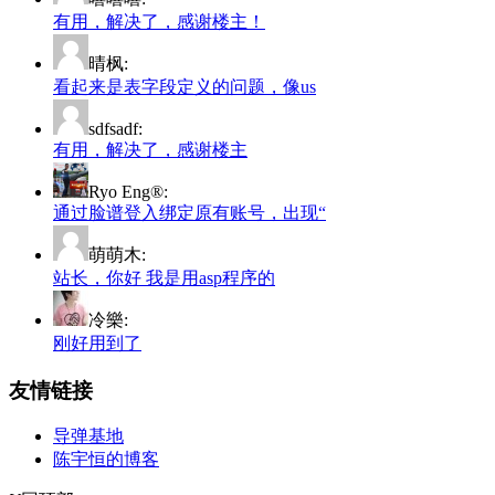
有用，解决了，感谢楼主！
晴枫:
看起来是表字段定义的问题，像us
sdfsadf:
有用，解决了，感谢楼主
Ryo Eng®:
通过脸谱登入绑定原有账号，出现“
萌萌木:
站长，你好 我是用asp程序的
冷樂:
刚好用到了
友情链接
导弹基地
陈宇恒的博客