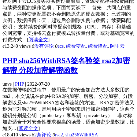
针对阿里云ECS服务器实例过期前后，资源变配存在续费降配
与续费变配的操作选项，下面简要谈下： 首先，共同点的重
点是，两种变更配置都不会删除原先的硬盘数据； 已过期的
实例，数据保留15天，超过后会删除实例与数据； 续费降配
说明： 支持续费的同时降配实例规格（CPU、内存）和基础
公网宽带，支持将云盘付费模式转按量付费，或对基础宽带的
付费方式...
[
阅读全文
]
ė
13,240 views
6
没有评论
0
ecs
,
续费变配
,
续费降配
,
阿里云
PHP sha256WithRSA签名验签 rsa2加密
解密 分段加密解密函数
unvs |
PHP
| 2022-07-20
在数据传输的过程中，使用最广的安全加密方法大多数用的
rsa2，本文说说在php中RSA2的加密、解密、分段加密、分段
解密以及sha256WithRSA签名和验签的方法。 RSA加密算法又
称为非对称加密，是利用两个密钥来进行加密和解密，这两个
秘钥分别是公钥（public key）和私钥（private key），非对称
加密适合于对安全性要求很高的场景，适合加密少量数据，比
如支...
[
阅读全文
]
ė
18,410 views
6
2条评论
0
rsa2
,
sha256WithRSA