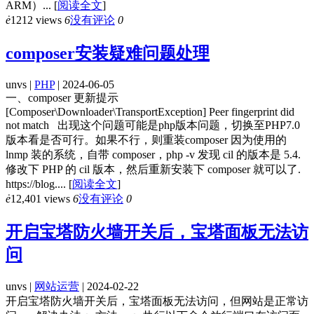
ARM）...
[
阅读全文
]
ė
1212 views
6
没有评论
0
composer安装疑难问题处理
unvs |
PHP
| 2024-06-05
一、composer 更新提示
[Composer\Downloader\TransportException] Peer fingerprint did
not match 出现这个问题可能是php版本问题，切换至PHP7.0
版本看是否可行。如果不行，则重装composer 因为使用的
lnmp 装的系统，自带 composer，php -v 发现 cil 的版本是 5.4.
修改下 PHP 的 cil 版本，然后重新安装下 composer 就可以了.
https://blog....
[
阅读全文
]
ė
12,401 views
6
没有评论
0
开启宝塔防火墙开关后，宝塔面板无法访
问
unvs |
网站运营
| 2024-02-22
开启宝塔防火墙开关后，宝塔面板无法访问，但网站是正常访