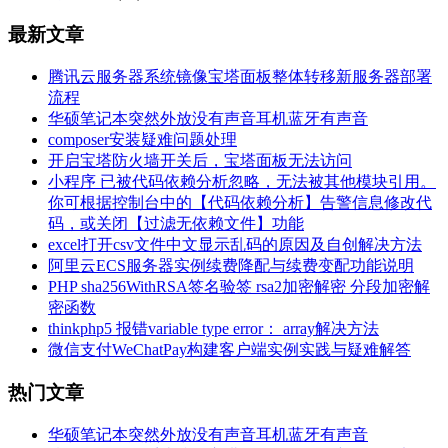
最新文章
腾讯云服务器系统镜像宝塔面板整体转移新服务器部署
流程
华硕笔记本突然外放没有声音耳机蓝牙有声音
composer安装疑难问题处理
开启宝塔防火墙开关后，宝塔面板无法访问
小程序 已被代码依赖分析忽略，无法被其他模块引用。
你可根据控制台中的【代码依赖分析】告警信息修改代
码，或关闭【过滤无依赖文件】功能
excel打开csv文件中文显示乱码的原因及自创解决方法
阿里云ECS服务器实例续费降配与续费变配功能说明
PHP sha256WithRSA签名验签 rsa2加密解密 分段加密解
密函数
thinkphp5 报错variable type error： array解决方法
微信支付WeChatPay构建客户端实例实践与疑难解答
热门文章
华硕笔记本突然外放没有声音耳机蓝牙有声音