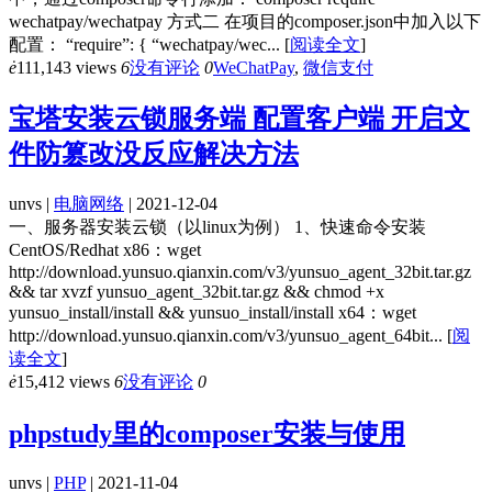
wechatpay/wechatpay 方式二 在项目的composer.json中加入以下
配置： “require”: { “wechatpay/wec...
[
阅读全文
]
ė
111,143 views
6
没有评论
0
WeChatPay
,
微信支付
宝塔安装云锁服务端 配置客户端 开启文
件防篡改没反应解决方法
unvs |
电脑网络
| 2021-12-04
一、服务器安装云锁（以linux为例） 1、快速命令安装
CentOS/Redhat x86：wget
http://download.yunsuo.qianxin.com/v3/yunsuo_agent_32bit.tar.gz
&& tar xvzf yunsuo_agent_32bit.tar.gz && chmod +x
yunsuo_install/install && yunsuo_install/install x64：wget
http://download.yunsuo.qianxin.com/v3/yunsuo_agent_64bit...
[
阅
读全文
]
ė
15,412 views
6
没有评论
0
phpstudy里的composer安装与使用
unvs |
PHP
| 2021-11-04