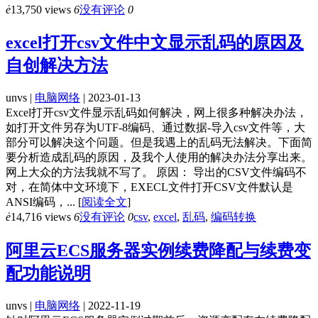
ė
13,750 views
6
没有评论
0
excel打开csv文件中文显示乱码的原因及
自创解决方法
unvs |
电脑网络
| 2023-01-13
Excel打开csv文件显示乱码如何解决，网上很多种解决办法，
如打开文件另存为UTF-8编码、通过数据-导入csv文件等，大
部分可以解决这个问题。但是我遇上的乱码无法解决。下面简
要分析造成乱码的原因，及我个人使用的解决办法分享出来。
网上大众的方法我就不写了。 原因： 导出的CSV文件编码不
对，在简体中文环境下，EXECL文件打开CSV文件默认是
ANSI编码，...
[
阅读全文
]
ė
14,716 views
6
没有评论
0
csv
,
excel
,
乱码
,
编码转换
阿里云ECS服务器实例续费降配与续费变
配功能说明
unvs |
电脑网络
| 2022-11-19