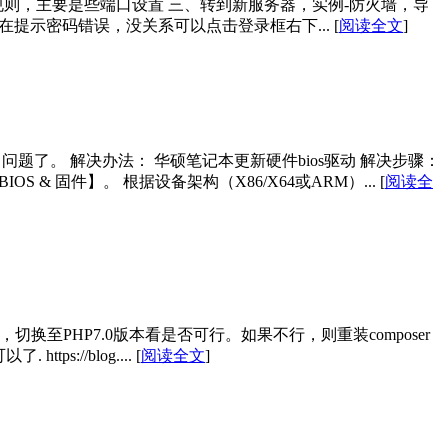
置规则，主要是些端口设置 三、转到新服务器，实例-防火墙，导
能存在提示密码错误，没关系可以点击登录框右下...
[
阅读全文
]
了。 解决办法： 华硕笔记本更新硬件bios驱动 解决步骤：
 & 固件】。 根据设备架构（X86/X64或ARM）...
[
阅读全
问题可能是php版本问题，切换至PHP7.0版本看是否可行。如果不行，则重装composer
ttps://blog....
[
阅读全文
]