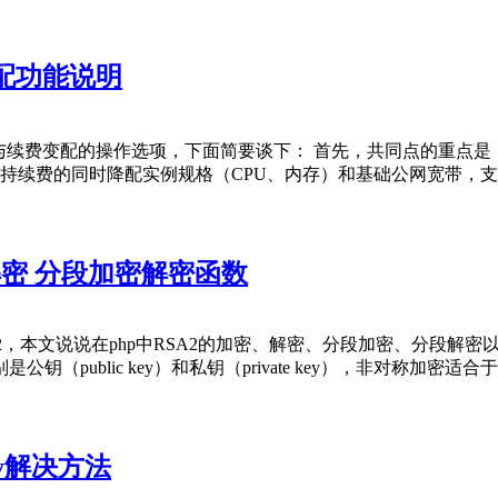
配功能说明
与续费变配的操作选项，下面简要谈下： 首先，共同点的重点是
支持续费的同时降配实例规格（CPU、内存）和基础公网宽带，支
2加密解密 分段加密解密函数
本文说说在php中RSA2的加密、解密、分段加密、分段解密以及sh
public key）和私钥（private key），非对称加密
rray解决方法