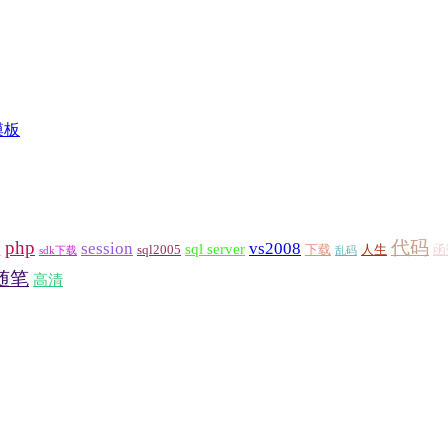
模板
h
php
代码
session
vs2008
sql server
sql2005
下载
人生
函
sdk下载
乱码
随笔
高清