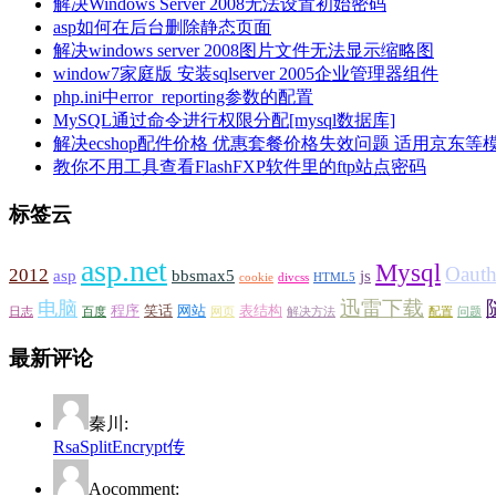
解决Windows Server 2008无法设置初始密码
asp如何在后台删除静态页面
解决windows server 2008图片文件无法显示缩略图
window7家庭版 安装sqlserver 2005企业管理器组件
php.ini中error_reporting参数的配置
MySQL通过命令进行权限分配[mysql数据库]
解决ecshop配件价格 优惠套餐价格失效问题 适用京东等
教你不用工具查看FlashFXP软件里的ftp站点密码
标签云
asp.net
Mysql
Oaut
2012
asp
bbsmax5
js
cookie
divcss
HTML5
迅雷下载
电脑
程序
笑话
网站
表结构
日志
百度
网页
解决方法
配置
问题
最新评论
秦川:
RsaSplitEncrypt传
Aocomment: