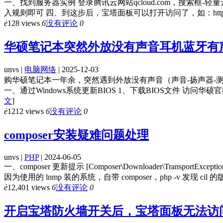
一、找到服务器实例 登录腾讯云网站qcloud.com，搜索
入规则即可 四、到这步后，宝塔面板可以打开访问了，如：http:
ė
128 views
6
没有评论
0
华硕笔记本突然外放没有声音耳机蓝牙有
unvs |
电脑网络
| 2025-12-03
购华硕笔记本一年余，突然遇到外放没有声音（声音-扬声器-测
一、通过Windows系统更新BIOS 1、下载BIOS文件 访问华
文
]
ė
1212 views
6
没有评论
0
composer安装疑难问题处理
unvs |
PHP
| 2024-06-05
一、composer 更新提示 [Composer\Downloader\Transport
因为使用的 lnmp 装的系统，自带 composer，php -v 发现 cil 的版本是
ė
12,401 views
6
没有评论
0
开启宝塔防火墙开关后，宝塔面板无法访