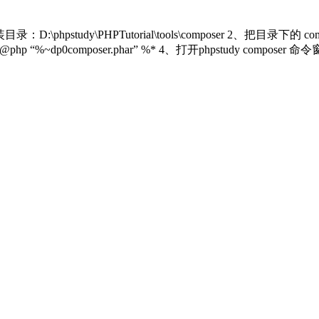
：D:\phpstudy\PHPTutorial\tools\composer 2、把目录下的 
 “%~dp0composer.phar” %* 4、打开phpstudy composer 命令