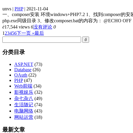
unvs |
PHP
| 2021-11-04
一、composer安装 环境windows+PHP7.2 1、找到composer的安装目录
php.exe同级目录 3、修改composer.bat的内容为： @ECHO OFF @php
ė
17,544 views
6
没有评论
0
1
2
3
4
5
6
下一页 »
最后
ő
分类目录
ASP.NET
(73)
Database
(26)
OAuth
(22)
PHP
(47)
Web前端
(34)
影视娱乐
(32)
杂七杂八
(49)
生活随记
(74)
电脑网络
(43)
网站运营
(18)
最新文章