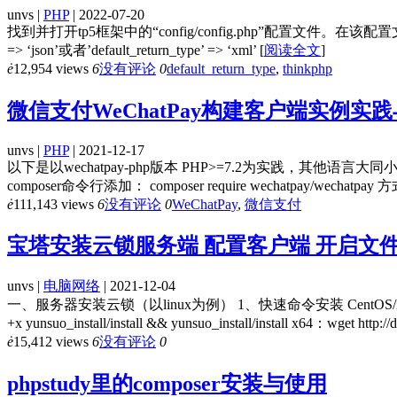
unvs |
PHP
| 2022-07-20
找到并打开tp5框架中的“config/config.php”配置文件。在该配置文件中
=> ‘json’或者’default_return_type’ => ‘xml’
[
阅读全文
]
ė
12,954 views
6
没有评论
0
default_return_type
,
thinkphp
微信支付WeChatPay构建客户端实例实
unvs |
PHP
| 2021-12-17
以下是以wechatpay-php版本 PHP>=7.2为实践，其他语言大同小异！ 一
composer命令行添加： composer require wechatpay/wechatpay
ė
111,143 views
6
没有评论
0
WeChatPay
,
微信支付
宝塔安装云锁服务端 配置客户端 开启文
unvs |
电脑网络
| 2021-12-04
一、服务器安装云锁（以linux为例） 1、快速命令安装 CentOS/Redhat x86：wget ht
+x yunsuo_install/install && yunsuo_install/install x64：wget http:
ė
15,412 views
6
没有评论
0
phpstudy里的composer安装与使用