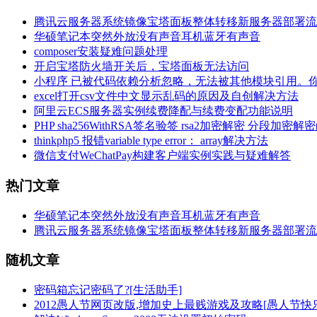
腾讯云服务器系统镜像宝塔面板整体转移新服务器部署流
华硕笔记本突然外放没有声音耳机蓝牙有声音
composer安装疑难问题处理
开启宝塔防火墙开关后，宝塔面板无法访问
小程序 已被代码依赖分析忽略，无法被其他模块引用。
excel打开csv文件中文显示乱码的原因及自创解决方法
阿里云ECS服务器实例续费降配与续费变配功能说明
PHP sha256WithRSA签名验签 rsa2加密解密 分段加密解
thinkphp5 报错variable type error： array解决方法
微信支付WeChatPay构建客户端实例实践与疑难解答
热门文章
华硕笔记本突然外放没有声音耳机蓝牙有声音
腾讯云服务器系统镜像宝塔面板整体转移新服务器部署流
随机文章
密码箱忘记密码了?[生活助手]
2012愚人节网页改版,增加史上最贱游戏及攻略[愚人节快