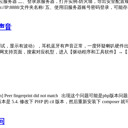
框-轻量云服务器 二、登录原服务器，打开实例-防火墙，导出安全配
//IP:8888/文件夹名称/ 五、使用旧服务器账号密码登录，可
声音
试，显示有波动），耳机蓝牙有声音正常，一度怀疑喇叭硬件出问题
硕官网支持页面，搜索对应机型，进入【驱动程序和工具软件】→【BIOS
Exception] Peer fingerprint did not match 出现这个
 5.4. 修改下 PHP 的 cil 版本，然后重新安装下 composer 就可以了. h
问