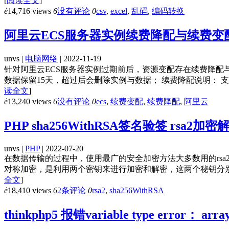
[
阅读全文
]
ė
14,716 views
6
没有评论
0
csv
,
excel
,
乱码
,
编码转换
阿里云ECS服务器实例续费降配与续费变
unvs |
电脑网络
| 2022-11-19
针对阿里云ECS服务器实例过期前后，资源变配存在续费降配
数据保留15天，超过后会删除实例与数据； 续费降配说明： 
读全文
]
ė
13,240 views
6
没有评论
0
ecs
,
续费变配
,
续费降配
,
阿里云
PHP sha256WithRSA签名验签 rsa
unvs |
PHP
| 2022-07-20
在数据传输的过程中，使用最广的安全加密方法大多数用的rsa2，
对称加密，是利用两个密钥来进行加密和解密，这两个秘钥分别是公钥（
全文
]
ė
18,410 views
6
2条评论
0
rsa2
,
sha256WithRSA
thinkphp5 报错variable type error： a