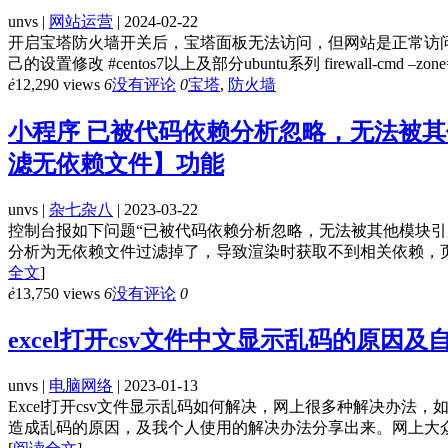
unvs |
网站运营
| 2024-02-22
开启宝塔防火墙开关后，宝塔面板无法访问，但网站是正常访问。
己的设置修改 #centos7以上及部分ubuntu系列 firewall-cmd –zone=public –
ė
12,290 views
6
没有评论
0
宝塔
,
防火墙
小程序 已被代码依赖分析忽略，无法被
滤无依赖文件】功能
unvs |
杂七杂八
| 2023-03-22
控制台报如下问题“已被代码依赖分析忽略，无法被其他模块
分析为无依赖文件过滤掉了，导致渲染时获取不到相关依赖，页
全文
]
ė
13,750 views
6
没有评论
0
excel打开csv文件中文显示乱码的原因
unvs |
电脑网络
| 2023-01-13
Excel打开csv文件显示乱码如何解决，网上很多种解决办法
造成乱码的原因，及我个人使用的解决办法分享出来。网上大众的方