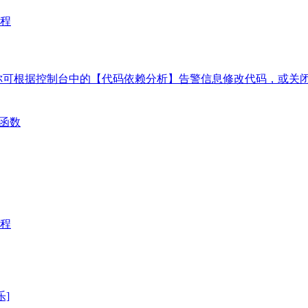
程
你可根据控制台中的【代码依赖分析】告警信息修改代码，或关
密函数
程
乐]