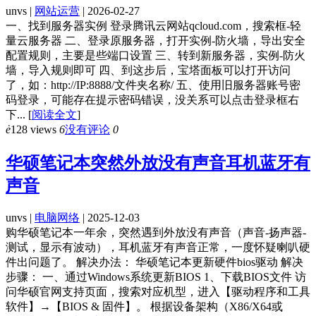
unvs |
网站运营
| 2026-02-27
一、找到服务器实例 登录腾讯云网站qcloud.com，搜索框-轻
量云服务器 二、登录原服务器，打开实例-防火墙，导出安全
配置规则，主要是些端口设置 三、转到新服务器，实例-防火
墙，导入规则即可 四、到这步后，宝塔面板可以打开访问
了，如：http://IP:8888/文件夹名称/ 五、使用旧服务器账号密
码登录，可能存在提示密码错误，没关系可以点击登录框右
下...
[
阅读全文
]
ė
128 views
6
没有评论
0
华硕笔记本突然外放没有声音耳机蓝牙有
声音
unvs |
电脑网络
| 2025-12-03
购华硕笔记本一年余，突然遇到外放没有声音（声音-扬声器-
测试，显示有波动），耳机蓝牙有声音正常，一度怀疑喇叭硬
件出问题了。 解决办法： 华硕笔记本更新硬件bios驱动 解决
步骤： 一、通过Windows系统更新BIOS 1、下载BIOS文件 访
问华硕官网支持页面，搜索对应机型，进入【驱动程序和工具
软件】→【BIOS & 固件】。 根据设备架构（X86/X64或