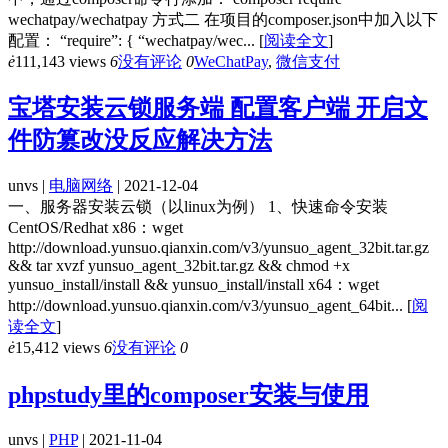
wechatpay/wechatpay 方式二 在项目的composer.json中加入以下
配置： “require”: { “wechatpay/wec...
[
阅读全文
]
ė
111,143 views
6
没有评论
0
WeChatPay
,
微信支付
宝塔安装云锁服务端 配置客户端 开启文
件防篡改没反应解决方法
unvs |
电脑网络
| 2021-12-04
一、服务器安装云锁（以linux为例） 1、快速命令安装
CentOS/Redhat x86：wget
http://download.yunsuo.qianxin.com/v3/yunsuo_agent_32bit.tar.gz
&& tar xvzf yunsuo_agent_32bit.tar.gz && chmod +x
yunsuo_install/install && yunsuo_install/install x64：wget
http://download.yunsuo.qianxin.com/v3/yunsuo_agent_64bit...
[
阅
读全文
]
ė
15,412 views
6
没有评论
0
phpstudy里的composer安装与使用
unvs |
PHP
| 2021-11-04