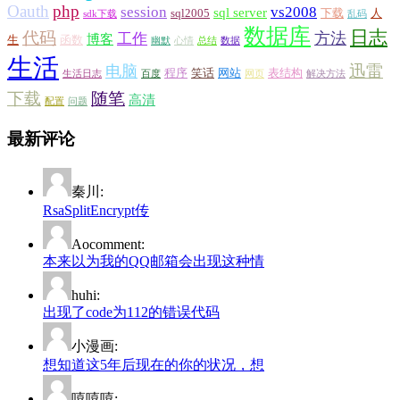
Oauth
php
session
vs2008
sql server
sql2005
下载
人
sdk下载
乱码
数据库
日志
代码
方法
工作
博客
生
函数
幽默
心情
总结
数据
生活
迅雷
电脑
程序
笑话
网站
表结构
生活日志
百度
网页
解决方法
下载
随笔
高清
配置
问题
最新评论
秦川:
RsaSplitEncrypt传
Aocomment:
本来以为我的QQ邮箱会出现这种情
huhi:
出现了code为112的错误代码
小漫画:
想知道这5年后现在的你的状况，想
嘻嘻嘻: