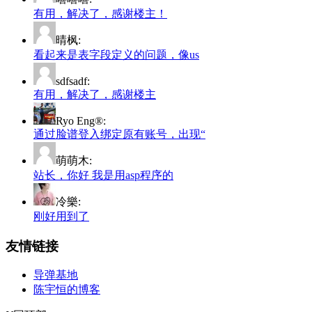
有用，解决了，感谢楼主！
晴枫:
看起来是表字段定义的问题，像us
sdfsadf:
有用，解决了，感谢楼主
Ryo Eng®:
通过脸谱登入绑定原有账号，出现“
萌萌木:
站长，你好 我是用asp程序的
冷樂:
刚好用到了
友情链接
导弹基地
陈宇恒的博客