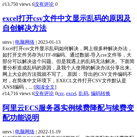
ė
13,750 views
6
没有评论
0
excel打开csv文件中文显示乱码的原因及
自创解决方法
unvs |
电脑网络
| 2023-01-13
Excel打开csv文件显示乱码如何解决，网上很多种解决办法，
如打开文件另存为UTF-8编码、通过数据-导入csv文件等，大
部分可以解决这个问题。但是我遇上的乱码无法解决。下面简
要分析造成乱码的原因，及我个人使用的解决办法分享出来。
网上大众的方法我就不写了。 原因： 导出的CSV文件编码不
对，在简体中文环境下，EXECL文件打开CSV文件默认是
ANSI编码，...
[
阅读全文
]
ė
14,716 views
6
没有评论
0
csv
,
excel
,
乱码
,
编码转换
阿里云ECS服务器实例续费降配与续费变
配功能说明
unvs |
电脑网络
| 2022-11-19