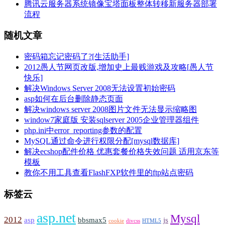
腾讯云服务器系统镜像宝塔面板整体转移新服务器部署
流程
随机文章
密码箱忘记密码了?[生活助手]
2012愚人节网页改版,增加史上最贱游戏及攻略[愚人节
快乐]
解决Windows Server 2008无法设置初始密码
asp如何在后台删除静态页面
解决windows server 2008图片文件无法显示缩略图
window7家庭版 安装sqlserver 2005企业管理器组件
php.ini中error_reporting参数的配置
MySQL通过命令进行权限分配[mysql数据库]
解决ecshop配件价格 优惠套餐价格失效问题 适用京东等
模板
教你不用工具查看FlashFXP软件里的ftp站点密码
标签云
asp.net
Mysql
2012
asp
bbsmax5
js
cookie
divcss
HTML5