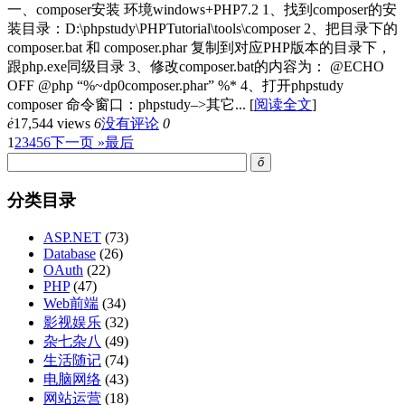
一、composer安装 环境windows+PHP7.2 1、找到composer的安
装目录：D:\phpstudy\PHPTutorial\tools\composer 2、把目录下的
composer.bat 和 composer.phar 复制到对应PHP版本的目录下，
跟php.exe同级目录 3、修改composer.bat的内容为： @ECHO
OFF @php “%~dp0composer.phar” %* 4、打开phpstudy
composer 命令窗口：phpstudy–>其它...
[
阅读全文
]
ė
17,544 views
6
没有评论
0
1
2
3
4
5
6
下一页 »
最后
ő
分类目录
ASP.NET
(73)
Database
(26)
OAuth
(22)
PHP
(47)
Web前端
(34)
影视娱乐
(32)
杂七杂八
(49)
生活随记
(74)
电脑网络
(43)
网站运营
(18)