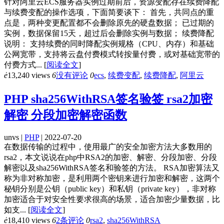
针对阿里云ECS服务器实例过期前后，资源变配存在续费降配
与续费变配的操作选项，下面简要谈下： 首先，共同点的重
点是，两种变更配置都不会删除原先的硬盘数据； 已过期的
实例，数据保留15天，超过后会删除实例与数据； 续费降配
说明： 支持续费的同时降配实例规格（CPU、内存）和基础
公网宽带，支持将云盘付费模式转按量付费，或对基础宽带的
付费方式...
[
阅读全文
]
ė
13,240 views
6
没有评论
0
ecs
,
续费变配
,
续费降配
,
阿里云
PHP sha256WithRSA签名验签 rsa2加密
解密 分段加密解密函数
unvs |
PHP
| 2022-07-20
在数据传输的过程中，使用最广的安全加密方法大多数用的
rsa2，本文说说在php中RSA2的加密、解密、分段加密、分段
解密以及sha256WithRSA签名和验签的方法。 RSA加密算法又
称为非对称加密，是利用两个密钥来进行加密和解密，这两个
秘钥分别是公钥（public key）和私钥（private key），非对称
加密适合于对安全性要求很高的场景，适合加密少量数据，比
如支...
[
阅读全文
]
ė
18,410 views
6
2条评论
0
rsa2
,
sha256WithRSA