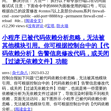
问。 解决办法： 方法一： 执行以下命令放行端口在访问面
板试试 注意：下面命令中的8888为面板使用的端口号，可以
根据自己的设置修改 #centos7以上及部分ubuntu系列 firewall-
cmd –zone=public –add-port=8888/tcp –permanent firewall-cmd –
reload #de...
[
阅读全文
]
ė
12,290 views
6
没有评论
0
宝塔
,
防火墙
小程序 已被代码依赖分析忽略，无法被
其他模块引用。你可根据控制台中的【代
码依赖分析】告警信息修改代码，或关闭
【过滤无依赖文件】功能
unvs |
杂七杂八
| 2023-03-22
控制台报如下问题“已被代码依赖分析忽略，无法被其他模块
引用。你可根据控制台中的【代码依赖分析】告警信息修改代
码，或关闭【过滤无依赖文件】功能”，也就是将一些需要的
依赖被分析为无依赖文件过滤掉了，导致渲染时获取不到相关
依赖，页面无法访问，如下图所示 小程序 已被代码依赖分析
忽略，无法被其他模块引用。你可根据控制台中的【代码依赖
分析...
[
阅读全文
]