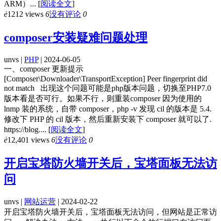
ARM）...
[
阅读全文
]
ė
1212 views
6
没有评论
0
composer安装疑难问题处理
unvs |
PHP
| 2024-06-05
一、composer 更新提示
[Composer\Downloader\TransportException] Peer fingerprint did
not match 出现这个问题可能是php版本问题，切换至PHP7.0
版本看是否可行。如果不行，则重装composer 因为使用的
lnmp 装的系统，自带 composer，php -v 发现 cil 的版本是 5.4.
修改下 PHP 的 cil 版本，然后重新安装下 composer 就可以了.
https://blog....
[
阅读全文
]
ė
12,401 views
6
没有评论
0
开启宝塔防火墙开关后，宝塔面板无法访
问
unvs |
网站运营
| 2024-02-22
开启宝塔防火墙开关后，宝塔面板无法访问，但网站是正常访