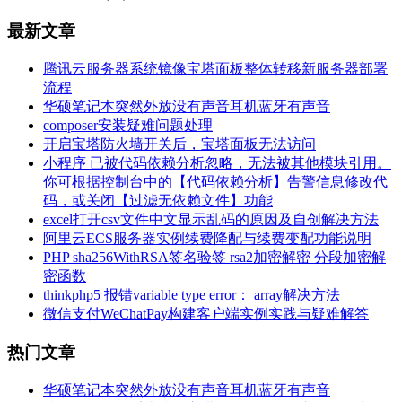
最新文章
腾讯云服务器系统镜像宝塔面板整体转移新服务器部署
流程
华硕笔记本突然外放没有声音耳机蓝牙有声音
composer安装疑难问题处理
开启宝塔防火墙开关后，宝塔面板无法访问
小程序 已被代码依赖分析忽略，无法被其他模块引用。
你可根据控制台中的【代码依赖分析】告警信息修改代
码，或关闭【过滤无依赖文件】功能
excel打开csv文件中文显示乱码的原因及自创解决方法
阿里云ECS服务器实例续费降配与续费变配功能说明
PHP sha256WithRSA签名验签 rsa2加密解密 分段加密解
密函数
thinkphp5 报错variable type error： array解决方法
微信支付WeChatPay构建客户端实例实践与疑难解答
热门文章
华硕笔记本突然外放没有声音耳机蓝牙有声音