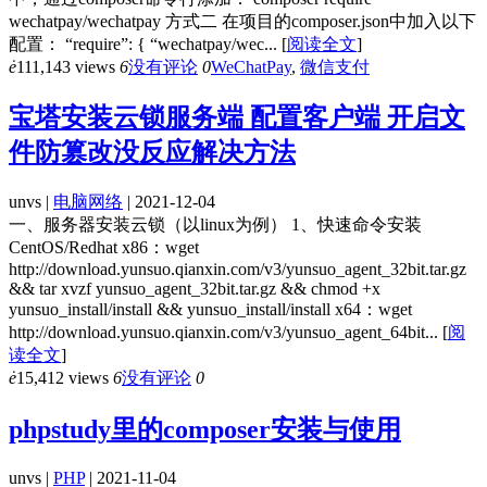
wechatpay/wechatpay 方式二 在项目的composer.json中加入以下
配置： “require”: { “wechatpay/wec...
[
阅读全文
]
ė
111,143 views
6
没有评论
0
WeChatPay
,
微信支付
宝塔安装云锁服务端 配置客户端 开启文
件防篡改没反应解决方法
unvs |
电脑网络
| 2021-12-04
一、服务器安装云锁（以linux为例） 1、快速命令安装
CentOS/Redhat x86：wget
http://download.yunsuo.qianxin.com/v3/yunsuo_agent_32bit.tar.gz
&& tar xvzf yunsuo_agent_32bit.tar.gz && chmod +x
yunsuo_install/install && yunsuo_install/install x64：wget
http://download.yunsuo.qianxin.com/v3/yunsuo_agent_64bit...
[
阅
读全文
]
ė
15,412 views
6
没有评论
0
phpstudy里的composer安装与使用
unvs |
PHP
| 2021-11-04