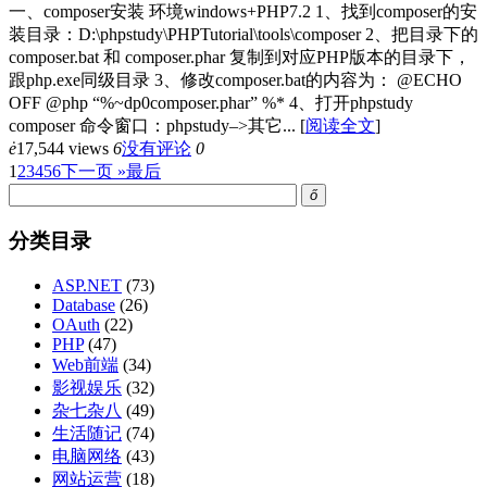
一、composer安装 环境windows+PHP7.2 1、找到composer的安
装目录：D:\phpstudy\PHPTutorial\tools\composer 2、把目录下的
composer.bat 和 composer.phar 复制到对应PHP版本的目录下，
跟php.exe同级目录 3、修改composer.bat的内容为： @ECHO
OFF @php “%~dp0composer.phar” %* 4、打开phpstudy
composer 命令窗口：phpstudy–>其它...
[
阅读全文
]
ė
17,544 views
6
没有评论
0
1
2
3
4
5
6
下一页 »
最后
ő
分类目录
ASP.NET
(73)
Database
(26)
OAuth
(22)
PHP
(47)
Web前端
(34)
影视娱乐
(32)
杂七杂八
(49)
生活随记
(74)
电脑网络
(43)
网站运营
(18)