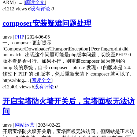
ARM）...
[
阅读全文
]
ė
1212 views
6
没有评论
0
composer安装疑难问题处理
unvs |
PHP
| 2024-06-05
一、composer 更新提示
[Composer\Downloader\TransportException] Peer fingerprint did
not match 出现这个问题可能是php版本问题，切换至PHP7.0
版本看是否可行。如果不行，则重装composer 因为使用的
lnmp 装的系统，自带 composer，php -v 发现 cil 的版本是 5.4.
修改下 PHP 的 cil 版本，然后重新安装下 composer 就可以了.
https://blog....
[
阅读全文
]
ė
12,401 views
6
没有评论
0
开启宝塔防火墙开关后，宝塔面板无法访
问
unvs |
网站运营
| 2024-02-22
开启宝塔防火墙开关后，宝塔面板无法访问，但网站是正常访