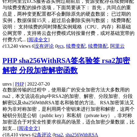
针对阿里云ECS服务器实例过期前后，资源变配存在续费降配
与续费变配的操作选项，下面简要谈下： 首先，共同点的重
点是，两种变更配置都不会删除原先的硬盘数据； 已过期的
实例，数据保留15天，超过后会删除实例与数据； 续费降配
说明： 支持续费的同时降配实例规格（CPU、内存）和基础
公网宽带，支持将云盘付费模式转按量付费，或对基础宽带的
付费方式...
[
阅读全文
]
ė
13,240 views
6
没有评论
0
ecs
,
续费变配
,
续费降配
,
阿里云
PHP sha256WithRSA签名验签 rsa2加密
解密 分段加密解密函数
unvs |
PHP
| 2022-07-20
在数据传输的过程中，使用最广的安全加密方法大多数用的
rsa2，本文说说在php中RSA2的加密、解密、分段加密、分段
解密以及sha256WithRSA签名和验签的方法。 RSA加密算法又
称为非对称加密，是利用两个密钥来进行加密和解密，这两个
秘钥分别是公钥（public key）和私钥（private key），非对称
加密适合于对安全性要求很高的场景，适合加密少量数据，比
如支...
[
阅读全文
]
ė
18,410 views
6
2条评论
0
rsa2
,
sha256WithRSA