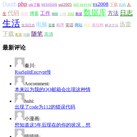
Oauth
php
session
vs2008
sql server
sql2005
下载
人
sdk下载
乱码
数据库
日志
代码
方法
工作
博客
生
函数
幽默
心情
总结
数据
生活
迅雷
电脑
程序
笑话
网站
表结构
生活日志
百度
网页
解决方法
下载
随笔
高清
配置
问题
最新评论
秦川:
RsaSplitEncrypt传
Aocomment:
本来以为我的QQ邮箱会出现这种情
huhi:
出现了code为112的错误代码
小漫画:
想知道这5年后现在的你的状况，想
嘻嘻嘻: