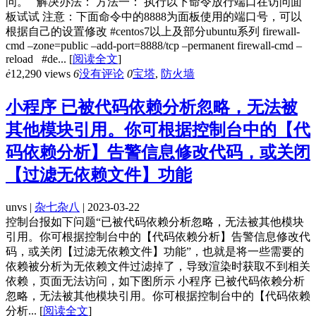
问。 解决办法： 方法一： 执行以下命令放行端口在访问面
板试试 注意：下面命令中的8888为面板使用的端口号，可以
根据自己的设置修改 #centos7以上及部分ubuntu系列 firewall-
cmd –zone=public –add-port=8888/tcp –permanent firewall-cmd –
reload #de...
[
阅读全文
]
ė
12,290 views
6
没有评论
0
宝塔
,
防火墙
小程序 已被代码依赖分析忽略，无法被
其他模块引用。你可根据控制台中的【代
码依赖分析】告警信息修改代码，或关闭
【过滤无依赖文件】功能
unvs |
杂七杂八
| 2023-03-22
控制台报如下问题“已被代码依赖分析忽略，无法被其他模块
引用。你可根据控制台中的【代码依赖分析】告警信息修改代
码，或关闭【过滤无依赖文件】功能”，也就是将一些需要的
依赖被分析为无依赖文件过滤掉了，导致渲染时获取不到相关
依赖，页面无法访问，如下图所示 小程序 已被代码依赖分析
忽略，无法被其他模块引用。你可根据控制台中的【代码依赖
分析...
[
阅读全文
]