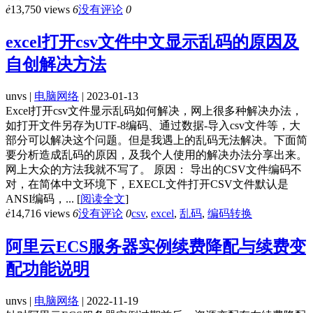
ė
13,750 views
6
没有评论
0
excel打开csv文件中文显示乱码的原因及
自创解决方法
unvs |
电脑网络
| 2023-01-13
Excel打开csv文件显示乱码如何解决，网上很多种解决办法，
如打开文件另存为UTF-8编码、通过数据-导入csv文件等，大
部分可以解决这个问题。但是我遇上的乱码无法解决。下面简
要分析造成乱码的原因，及我个人使用的解决办法分享出来。
网上大众的方法我就不写了。 原因： 导出的CSV文件编码不
对，在简体中文环境下，EXECL文件打开CSV文件默认是
ANSI编码，...
[
阅读全文
]
ė
14,716 views
6
没有评论
0
csv
,
excel
,
乱码
,
编码转换
阿里云ECS服务器实例续费降配与续费变
配功能说明
unvs |
电脑网络
| 2022-11-19