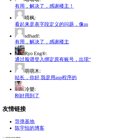
有用，解决了，感谢楼主！
晴枫:
看起来是表字段定义的问题，像us
sdfsadf:
有用，解决了，感谢楼主
Ryo Eng®:
通过脸谱登入绑定原有账号，出现“
萌萌木:
站长，你好 我是用asp程序的
冷樂:
刚好用到了
友情链接
导弹基地
陈宇恒的博客