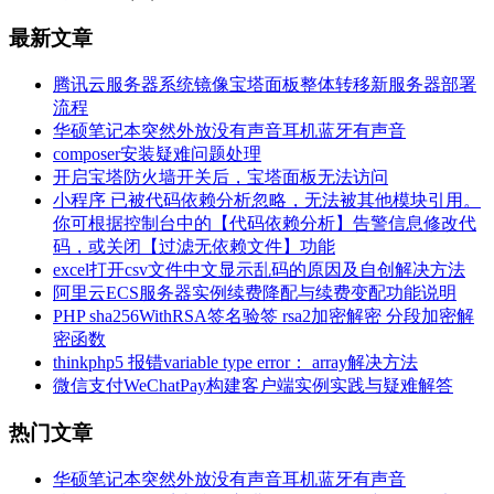
最新文章
腾讯云服务器系统镜像宝塔面板整体转移新服务器部署
流程
华硕笔记本突然外放没有声音耳机蓝牙有声音
composer安装疑难问题处理
开启宝塔防火墙开关后，宝塔面板无法访问
小程序 已被代码依赖分析忽略，无法被其他模块引用。
你可根据控制台中的【代码依赖分析】告警信息修改代
码，或关闭【过滤无依赖文件】功能
excel打开csv文件中文显示乱码的原因及自创解决方法
阿里云ECS服务器实例续费降配与续费变配功能说明
PHP sha256WithRSA签名验签 rsa2加密解密 分段加密解
密函数
thinkphp5 报错variable type error： array解决方法
微信支付WeChatPay构建客户端实例实践与疑难解答
热门文章
华硕笔记本突然外放没有声音耳机蓝牙有声音