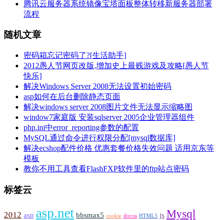
腾讯云服务器系统镜像宝塔面板整体转移新服务器部署
流程
随机文章
密码箱忘记密码了?[生活助手]
2012愚人节网页改版,增加史上最贱游戏及攻略[愚人节
快乐]
解决Windows Server 2008无法设置初始密码
asp如何在后台删除静态页面
解决windows server 2008图片文件无法显示缩略图
window7家庭版 安装sqlserver 2005企业管理器组件
php.ini中error_reporting参数的配置
MySQL通过命令进行权限分配[mysql数据库]
解决ecshop配件价格 优惠套餐价格失效问题 适用京东等
模板
教你不用工具查看FlashFXP软件里的ftp站点密码
标签云
asp.net
Mysql
2012
asp
bbsmax5
js
cookie
divcss
HTML5