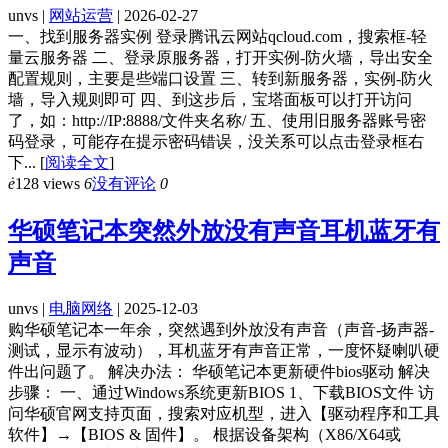
unvs |
网站运营
| 2026-02-27
一、找到服务器实例 登录腾讯云网站qcloud.com，搜索框-轻
量云服务器 二、登录原服务器，打开实例-防火墙，导出安全
配置规则，主要是些端口设置 三、转到新服务器，实例-防火
墙，导入规则即可 四、到这步后，宝塔面板可以打开访问
了，如：http://IP:8888/文件夹名称/ 五、使用旧服务器账号密
码登录，可能存在提示密码错误，没关系可以点击登录框右
下...
[
阅读全文
]
ė
128 views
6
没有评论
0
华硕笔记本突然外放没有声音耳机蓝牙有
声音
unvs |
电脑网络
| 2025-12-03
购华硕笔记本一年余，突然遇到外放没有声音（声音-扬声器-
测试，显示有波动），耳机蓝牙有声音正常，一度怀疑喇叭硬
件出问题了。 解决办法： 华硕笔记本更新硬件bios驱动 解决
步骤： 一、通过Windows系统更新BIOS 1、下载BIOS文件 访
问华硕官网支持页面，搜索对应机型，进入【驱动程序和工具
软件】→【BIOS & 固件】。 根据设备架构（X86/X64或