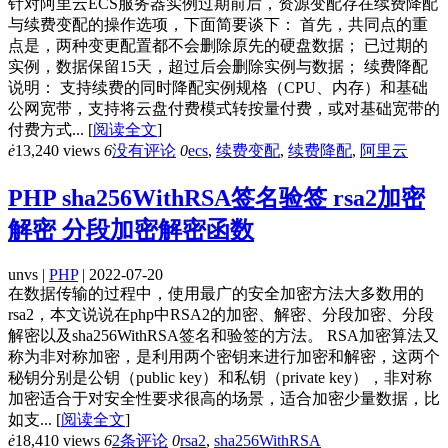
针对阿里云ECS服务器实例过期前后，资源变配存在续费降配
与续费变配的操作选项，下面简要谈下： 首先，共同点的重
点是，两种变更配置都不会删除原先的硬盘数据； 已过期的
实例，数据保留15天，超过后会删除实例与数据； 续费降配
说明： 支持续费的同时降配实例规格（CPU、内存）和基础
公网宽带，支持将云盘付费模式转按量付费，或对基础宽带的
付费方式...
[
阅读全文
]
ė
13,240 views
6
没有评论
0
ecs
,
续费变配
,
续费降配
,
阿里云
PHP sha256WithRSA签名验签 rsa2加密
解密 分段加密解密函数
unvs |
PHP
| 2022-07-20
在数据传输的过程中，使用最广的安全加密方法大多数用的
rsa2，本文说说在php中RSA2的加密、解密、分段加密、分段
解密以及sha256WithRSA签名和验签的方法。 RSA加密算法又
称为非对称加密，是利用两个密钥来进行加密和解密，这两个
秘钥分别是公钥（public key）和私钥（private key），非对称
加密适合于对安全性要求很高的场景，适合加密少量数据，比
如支...
[
阅读全文
]
ė
18,410 views
6
2条评论
0
rsa2
,
sha256WithRSA