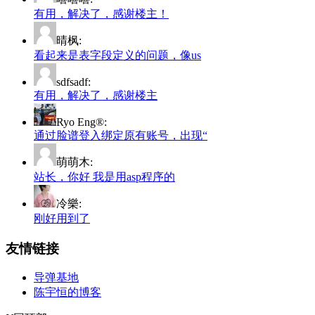
有用，解决了，感谢楼主！
晴枫:
看起来是表字段定义的问题，像us
sdfsadf:
有用，解决了，感谢楼主
Ryo Eng®:
通过脸谱登入绑定原有账号，出现“
萌萌木:
站长，你好 我是用asp程序的
冷樂:
刚好用到了
友情链接
导弹基地
陈宇恒的博客