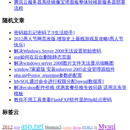
腾讯云服务器系统镜像宝塔面板整体转移新服务器部署
流程
随机文章
密码箱忘记密码了?[生活助手]
2012愚人节网页改版,增加史上最贱游戏及攻略[愚人节
快乐]
解决Windows Server 2008无法设置初始密码
asp如何在后台删除静态页面
解决windows server 2008图片文件无法显示缩略图
window7家庭版 安装sqlserver 2005企业管理器组件
php.ini中error_reporting参数的配置
MySQL通过命令进行权限分配[mysql数据库]
解决ecshop配件价格 优惠套餐价格失效问题 适用京东等
模板
教你不用工具查看FlashFXP软件里的ftp站点密码
标签云
asp.net
Mysql
2012
asp
bbsmax5
js
cookie
divcss
HTML5