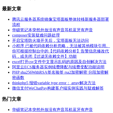
最新文章
腾讯云服务器系统镜像宝塔面板整体转移新服务器部署
流程
华硕笔记本突然外放没有声音耳机蓝牙有声音
composer安装疑难问题处理
开启宝塔防火墙开关后，宝塔面板无法访问
小程序 已被代码依赖分析忽略，无法被其他模块引用。
你可根据控制台中的【代码依赖分析】告警信息修改代
码，或关闭【过滤无依赖文件】功能
excel打开csv文件中文显示乱码的原因及自创解决方法
阿里云ECS服务器实例续费降配与续费变配功能说明
PHP sha256WithRSA签名验签 rsa2加密解密 分段加密解
密函数
thinkphp5 报错variable type error： array解决方法
微信支付WeChatPay构建客户端实例实践与疑难解答
热门文章
华硕笔记本突然外放没有声音耳机蓝牙有声音