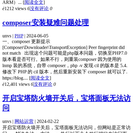
ARM）...
[
阅读全文
]
ė
1212 views
6
没有评论
0
composer安装疑难问题处理
unvs |
PHP
| 2024-06-05
一、composer 更新提示
[Composer\Downloader\TransportException] Peer fingerprint did
not match 出现这个问题可能是php版本问题，切换至PHP7.0
版本看是否可行。如果不行，则重装composer 因为使用的
lnmp 装的系统，自带 composer，php -v 发现 cil 的版本是 5.4.
修改下 PHP 的 cil 版本，然后重新安装下 composer 就可以了.
https://blog....
[
阅读全文
]
ė
12,401 views
6
没有评论
0
开启宝塔防火墙开关后，宝塔面板无法访
问
unvs |
网站运营
| 2024-02-22
开启宝塔防火墙开关后，宝塔面板无法访问，但网站是正常访