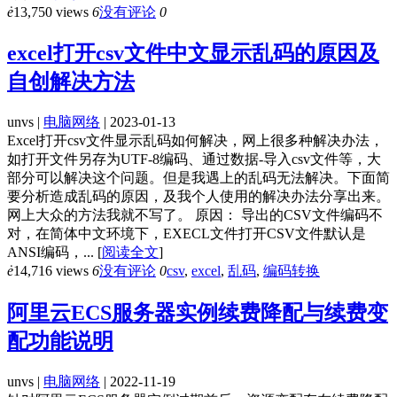
ė
13,750 views
6
没有评论
0
excel打开csv文件中文显示乱码的原因及
自创解决方法
unvs |
电脑网络
| 2023-01-13
Excel打开csv文件显示乱码如何解决，网上很多种解决办法，
如打开文件另存为UTF-8编码、通过数据-导入csv文件等，大
部分可以解决这个问题。但是我遇上的乱码无法解决。下面简
要分析造成乱码的原因，及我个人使用的解决办法分享出来。
网上大众的方法我就不写了。 原因： 导出的CSV文件编码不
对，在简体中文环境下，EXECL文件打开CSV文件默认是
ANSI编码，...
[
阅读全文
]
ė
14,716 views
6
没有评论
0
csv
,
excel
,
乱码
,
编码转换
阿里云ECS服务器实例续费降配与续费变
配功能说明
unvs |
电脑网络
| 2022-11-19