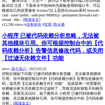
问。 解决办法： 方法一： 执行以下命令放行端口在访问面
板试试 注意：下面命令中的8888为面板使用的端口号，可以
根据自己的设置修改 #centos7以上及部分ubuntu系列 firewall-
cmd –zone=public –add-port=8888/tcp –permanent firewall-cmd –
reload #de...
[
阅读全文
]
ė
12,290 views
6
没有评论
0
宝塔
,
防火墙
小程序 已被代码依赖分析忽略，无法被
其他模块引用。你可根据控制台中的【代
码依赖分析】告警信息修改代码，或关闭
【过滤无依赖文件】功能
unvs |
杂七杂八
| 2023-03-22
控制台报如下问题“已被代码依赖分析忽略，无法被其他模块
引用。你可根据控制台中的【代码依赖分析】告警信息修改代
码，或关闭【过滤无依赖文件】功能”，也就是将一些需要的
依赖被分析为无依赖文件过滤掉了，导致渲染时获取不到相关
依赖，页面无法访问，如下图所示 小程序 已被代码依赖分析
忽略，无法被其他模块引用。你可根据控制台中的【代码依赖
分析...
[
阅读全文
]