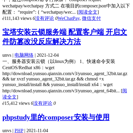
wechatpay/wechatpay 方式二 在项目的composer.json中加入以下
配置： “require”: { “wechatpay/wec...
[
阅读全文
]
ė
111,143 views
6
没有评论
0
WeChatPay
,
微信支付
宝塔安装云锁服务端 配置客户端 开启文
件防篡改没反应解决方法
unvs |
电脑网络
| 2021-12-04
一、服务器安装云锁（以linux为例） 1、快速命令安装
CentOS/Redhat x86：wget
http://download.yunsuo.qianxin.com/v3/yunsuo_agent_32bit.tar.gz
&& tar xvzf yunsuo_agent_32bit.tar.gz && chmod +x
yunsuo_install/install && yunsuo_install/install x64：wget
http://download.yunsuo.qianxin.com/v3/yunsuo_agent_64bit...
[
阅
读全文
]
ė
15,412 views
6
没有评论
0
phpstudy里的composer安装与使用
unvs |
PHP
| 2021-11-04