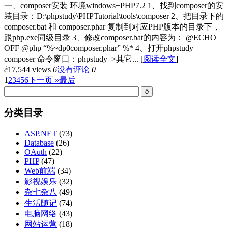
一、composer安装 环境windows+PHP7.2 1、找到composer的安
装目录：D:\phpstudy\PHPTutorial\tools\composer 2、把目录下的
composer.bat 和 composer.phar 复制到对应PHP版本的目录下，
跟php.exe同级目录 3、修改composer.bat的内容为： @ECHO
OFF @php “%~dp0composer.phar” %* 4、打开phpstudy
composer 命令窗口：phpstudy–>其它...
[
阅读全文
]
ė
17,544 views
6
没有评论
0
1
2
3
4
5
6
下一页 »
最后
ő
分类目录
ASP.NET
(73)
Database
(26)
OAuth
(22)
PHP
(47)
Web前端
(34)
影视娱乐
(32)
杂七杂八
(49)
生活随记
(74)
电脑网络
(43)
网站运营
(18)