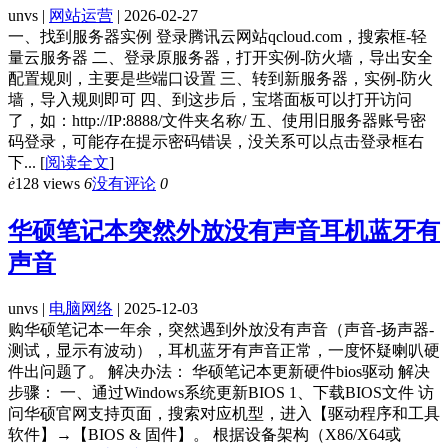
unvs |
网站运营
| 2026-02-27
一、找到服务器实例 登录腾讯云网站qcloud.com，搜索框-轻
量云服务器 二、登录原服务器，打开实例-防火墙，导出安全
配置规则，主要是些端口设置 三、转到新服务器，实例-防火
墙，导入规则即可 四、到这步后，宝塔面板可以打开访问
了，如：http://IP:8888/文件夹名称/ 五、使用旧服务器账号密
码登录，可能存在提示密码错误，没关系可以点击登录框右
下...
[
阅读全文
]
ė
128 views
6
没有评论
0
华硕笔记本突然外放没有声音耳机蓝牙有
声音
unvs |
电脑网络
| 2025-12-03
购华硕笔记本一年余，突然遇到外放没有声音（声音-扬声器-
测试，显示有波动），耳机蓝牙有声音正常，一度怀疑喇叭硬
件出问题了。 解决办法： 华硕笔记本更新硬件bios驱动 解决
步骤： 一、通过Windows系统更新BIOS 1、下载BIOS文件 访
问华硕官网支持页面，搜索对应机型，进入【驱动程序和工具
软件】→【BIOS & 固件】。 根据设备架构（X86/X64或