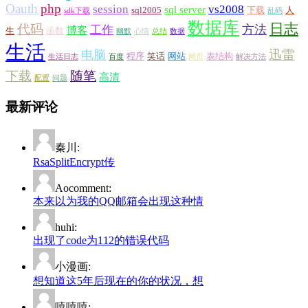
Oauth
php
session
vs2008
sql server
sql2005
下载
人
sdk下载
乱码
数据库
日志
代码
方法
工作
博客
生
函数
幽默
心情
总结
数据
生活
迅雷
电脑
程序
笑话
网站
表结构
生活日志
百度
网页
解决方法
下载
随笔
高清
配置
问题
最新评论
秦川:
RsaSplitEncrypt传
Aocomment:
本来以为我的QQ邮箱会出现这种情
huhi:
出现了code为112的错误代码
小漫画:
想知道这5年后现在的你的状况，想
嘻嘻嘻: