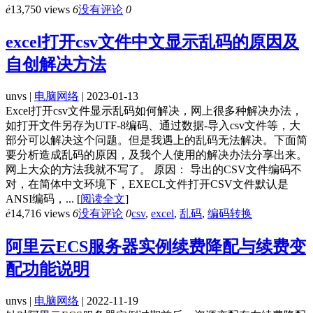
ė
13,750 views
6
没有评论
0
excel打开csv文件中文显示乱码的原因及
自创解决方法
unvs |
电脑网络
| 2023-01-13
Excel打开csv文件显示乱码如何解决，网上很多种解决办法，
如打开文件另存为UTF-8编码、通过数据-导入csv文件等，大
部分可以解决这个问题。但是我遇上的乱码无法解决。下面简
要分析造成乱码的原因，及我个人使用的解决办法分享出来。
网上大众的方法我就不写了。 原因： 导出的CSV文件编码不
对，在简体中文环境下，EXECL文件打开CSV文件默认是
ANSI编码，...
[
阅读全文
]
ė
14,716 views
6
没有评论
0
csv
,
excel
,
乱码
,
编码转换
阿里云ECS服务器实例续费降配与续费变
配功能说明
unvs |
电脑网络
| 2022-11-19