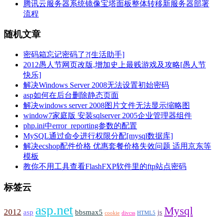
腾讯云服务器系统镜像宝塔面板整体转移新服务器部署
流程
随机文章
密码箱忘记密码了?[生活助手]
2012愚人节网页改版,增加史上最贱游戏及攻略[愚人节
快乐]
解决Windows Server 2008无法设置初始密码
asp如何在后台删除静态页面
解决windows server 2008图片文件无法显示缩略图
window7家庭版 安装sqlserver 2005企业管理器组件
php.ini中error_reporting参数的配置
MySQL通过命令进行权限分配[mysql数据库]
解决ecshop配件价格 优惠套餐价格失效问题 适用京东等
模板
教你不用工具查看FlashFXP软件里的ftp站点密码
标签云
asp.net
Mysql
2012
asp
bbsmax5
js
cookie
divcss
HTML5