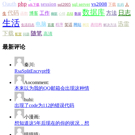
Oauth
php
session
vs2008
sql server
sql2005
下载
人
sdk下载
乱码
数据库
日志
代码
方法
工作
博客
生
函数
幽默
心情
总结
数据
生活
迅雷
电脑
程序
笑话
网站
表结构
生活日志
百度
网页
解决方法
下载
随笔
高清
配置
问题
最新评论
秦川:
RsaSplitEncrypt传
Aocomment:
本来以为我的QQ邮箱会出现这种情
huhi:
出现了code为112的错误代码
小漫画:
想知道这5年后现在的你的状况，想
嘻嘻嘻: