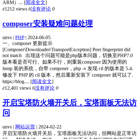
ARM）...
[
阅读全文
]
ė
1212 views
6
没有评论
0
composer安装疑难问题处理
unvs |
PHP
| 2024-06-05
一、composer 更新提示
[Composer\Downloader\TransportException] Peer fingerprint did
not match 出现这个问题可能是php版本问题，切换至PHP7.0
版本看是否可行。如果不行，则重装composer 因为使用的
lnmp 装的系统，自带 composer，php -v 发现 cil 的版本是 5.4.
修改下 PHP 的 cil 版本，然后重新安装下 composer 就可以了.
https://blog....
[
阅读全文
]
ė
12,401 views
6
没有评论
0
开启宝塔防火墙开关后，宝塔面板无法访
问
unvs |
网站运营
| 2024-02-22
开启宝塔防火墙开关后，宝塔面板无法访问，但网站是正常访