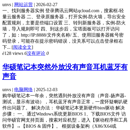
unvs |
网站运营
| 2026-02-27
一、找到服务器实例 登录腾讯云网站qcloud.com，搜索框-轻
量云服务器 二、登录原服务器，打开实例-防火墙，导出安全
配置规则，主要是些端口设置 三、转到新服务器，实例-防火
墙，导入规则即可 四、到这步后，宝塔面板可以打开访问
了，如：http://IP:8888/文件夹名称/ 五、使用旧服务器账号密
码登录，可能存在提示密码错误，没关系可以点击登录框右
下...
[
阅读全文
]
ė
128 views
6
没有评论
0
华硕笔记本突然外放没有声音耳机蓝牙有
声音
unvs |
电脑网络
| 2025-12-03
购华硕笔记本一年余，突然遇到外放没有声音（声音-扬声器-
测试，显示有波动），耳机蓝牙有声音正常，一度怀疑喇叭硬
件出问题了。 解决办法： 华硕笔记本更新硬件bios驱动 解决
步骤： 一、通过Windows系统更新BIOS 1、下载BIOS文件 访
问华硕官网支持页面，搜索对应机型，进入【驱动程序和工具
软件】→【BIOS & 固件】。 根据设备架构（X86/X64或