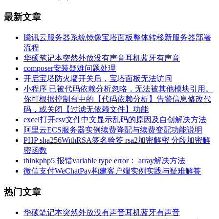
最新文章
腾讯云服务器系统镜像宝塔面板整体转移新服务器部署
流程
华硕笔记本突然外放没有声音耳机蓝牙有声音
composer安装疑难问题处理
开启宝塔防火墙开关后，宝塔面板无法访问
小程序 已被代码依赖分析忽略，无法被其他模块引用。
你可根据控制台中的【代码依赖分析】告警信息修改代
码，或关闭【过滤无依赖文件】功能
excel打开csv文件中文显示乱码的原因及自创解决方法
阿里云ECS服务器实例续费降配与续费变配功能说明
PHP sha256WithRSA签名验签 rsa2加密解密 分段加密解
密函数
thinkphp5 报错variable type error： array解决方法
微信支付WeChatPay构建客户端实例实践与疑难解答
热门文章
华硕笔记本突然外放没有声音耳机蓝牙有声音