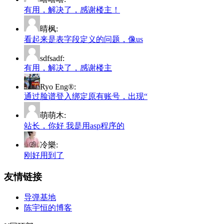
有用，解决了，感谢楼主！
晴枫:
看起来是表字段定义的问题，像us
sdfsadf:
有用，解决了，感谢楼主
Ryo Eng®:
通过脸谱登入绑定原有账号，出现“
萌萌木:
站长，你好 我是用asp程序的
冷樂:
刚好用到了
友情链接
导弹基地
陈宇恒的博客