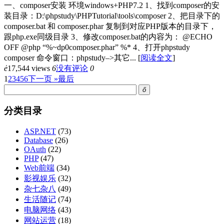
一、composer安装 环境windows+PHP7.2 1、找到composer的安
装目录：D:\phpstudy\PHPTutorial\tools\composer 2、把目录下的
composer.bat 和 composer.phar 复制到对应PHP版本的目录下，
跟php.exe同级目录 3、修改composer.bat的内容为： @ECHO
OFF @php “%~dp0composer.phar” %* 4、打开phpstudy
composer 命令窗口：phpstudy–>其它...
[
阅读全文
]
ė
17,544 views
6
没有评论
0
1
2
3
4
5
6
下一页 »
最后
ő
分类目录
ASP.NET
(73)
Database
(26)
OAuth
(22)
PHP
(47)
Web前端
(34)
影视娱乐
(32)
杂七杂八
(49)
生活随记
(74)
电脑网络
(43)
网站运营
(18)