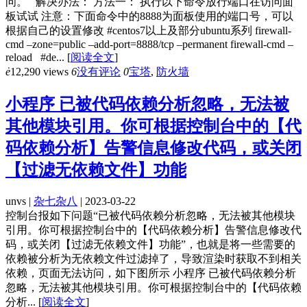
问。 解决办法： 方法一： 执行以下命令放行端口在访问面
板试试 注意：下面命令中的8888为面板使用的端口号，可以
根据自己的设置修改 #centos7以上及部分ubuntu系列 firewall-
cmd –zone=public –add-port=8888/tcp –permanent firewall-cmd –
reload #de...
[
阅读全文
]
ė
12,290 views
6
没有评论
0
宝塔
,
防火墙
小程序 已被代码依赖分析忽略，无法被
其他模块引用。你可根据控制台中的【代
码依赖分析】告警信息修改代码，或关闭
【过滤无依赖文件】功能
unvs |
杂七杂八
| 2023-03-22
控制台报如下问题“已被代码依赖分析忽略，无法被其他模块
引用。你可根据控制台中的【代码依赖分析】告警信息修改代
码，或关闭【过滤无依赖文件】功能”，也就是将一些需要的
依赖被分析为无依赖文件过滤掉了，导致渲染时获取不到相关
依赖，页面无法访问，如下图所示 小程序 已被代码依赖分析
忽略，无法被其他模块引用。你可根据控制台中的【代码依赖
分析...
[
阅读全文
]