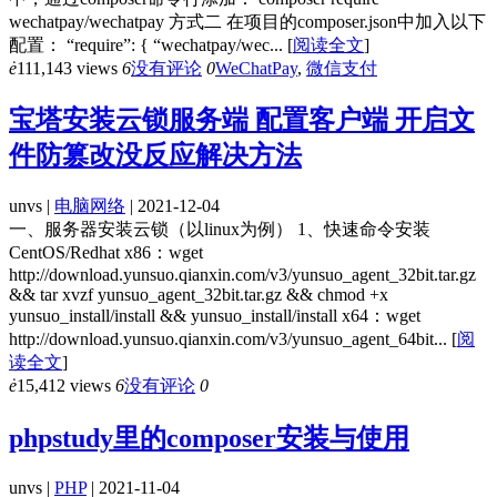
wechatpay/wechatpay 方式二 在项目的composer.json中加入以下
配置： “require”: { “wechatpay/wec...
[
阅读全文
]
ė
111,143 views
6
没有评论
0
WeChatPay
,
微信支付
宝塔安装云锁服务端 配置客户端 开启文
件防篡改没反应解决方法
unvs |
电脑网络
| 2021-12-04
一、服务器安装云锁（以linux为例） 1、快速命令安装
CentOS/Redhat x86：wget
http://download.yunsuo.qianxin.com/v3/yunsuo_agent_32bit.tar.gz
&& tar xvzf yunsuo_agent_32bit.tar.gz && chmod +x
yunsuo_install/install && yunsuo_install/install x64：wget
http://download.yunsuo.qianxin.com/v3/yunsuo_agent_64bit...
[
阅
读全文
]
ė
15,412 views
6
没有评论
0
phpstudy里的composer安装与使用
unvs |
PHP
| 2021-11-04