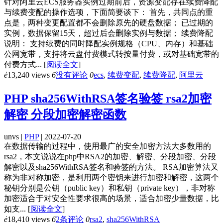
针对阿里云ECS服务器实例过期前后，资源变配存在续费降配
与续费变配的操作选项，下面简要谈下： 首先，共同点的重
点是，两种变更配置都不会删除原先的硬盘数据； 已过期的
实例，数据保留15天，超过后会删除实例与数据； 续费降配
说明： 支持续费的同时降配实例规格（CPU、内存）和基础
公网宽带，支持将云盘付费模式转按量付费，或对基础宽带的
付费方式...
[
阅读全文
]
ė
13,240 views
6
没有评论
0
ecs
,
续费变配
,
续费降配
,
阿里云
PHP sha256WithRSA签名验签 rsa2加密
解密 分段加密解密函数
unvs |
PHP
| 2022-07-20
在数据传输的过程中，使用最广的安全加密方法大多数用的
rsa2，本文说说在php中RSA2的加密、解密、分段加密、分段
解密以及sha256WithRSA签名和验签的方法。 RSA加密算法又
称为非对称加密，是利用两个密钥来进行加密和解密，这两个
秘钥分别是公钥（public key）和私钥（private key），非对称
加密适合于对安全性要求很高的场景，适合加密少量数据，比
如支...
[
阅读全文
]
ė
18,410 views
6
2条评论
0
rsa2
,
sha256WithRSA