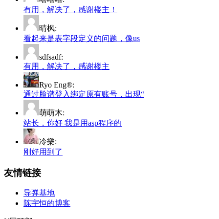
有用，解决了，感谢楼主！
晴枫:
看起来是表字段定义的问题，像us
sdfsadf:
有用，解决了，感谢楼主
Ryo Eng®:
通过脸谱登入绑定原有账号，出现“
萌萌木:
站长，你好 我是用asp程序的
冷樂:
刚好用到了
友情链接
导弹基地
陈宇恒的博客