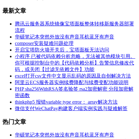
最新文章
腾讯云服务器系统镜像宝塔面板整体转移新服务器部署
流程
华硕笔记本突然外放没有声音耳机蓝牙有声音
composer安装疑难问题处理
开启宝塔防火墙开关后，宝塔面板无法访问
小程序 已被代码依赖分析忽略，无法被其他模块引用。
你可根据控制台中的【代码依赖分析】告警信息修改代
码，或关闭【过滤无依赖文件】功能
excel打开csv文件中文显示乱码的原因及自创解决方法
阿里云ECS服务器实例续费降配与续费变配功能说明
PHP sha256WithRSA签名验签 rsa2加密解密 分段加密解
密函数
thinkphp5 报错variable type error： array解决方法
微信支付WeChatPay构建客户端实例实践与疑难解答
热门文章
华硕笔记本突然外放没有声音耳机蓝牙有声音