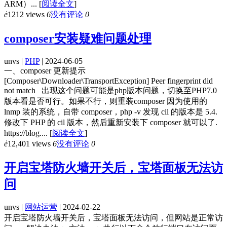
ARM）...
[
阅读全文
]
ė
1212 views
6
没有评论
0
composer安装疑难问题处理
unvs |
PHP
| 2024-06-05
一、composer 更新提示
[Composer\Downloader\TransportException] Peer fingerprint did
not match 出现这个问题可能是php版本问题，切换至PHP7.0
版本看是否可行。如果不行，则重装composer 因为使用的
lnmp 装的系统，自带 composer，php -v 发现 cil 的版本是 5.4.
修改下 PHP 的 cil 版本，然后重新安装下 composer 就可以了.
https://blog....
[
阅读全文
]
ė
12,401 views
6
没有评论
0
开启宝塔防火墙开关后，宝塔面板无法访
问
unvs |
网站运营
| 2024-02-22
开启宝塔防火墙开关后，宝塔面板无法访问，但网站是正常访