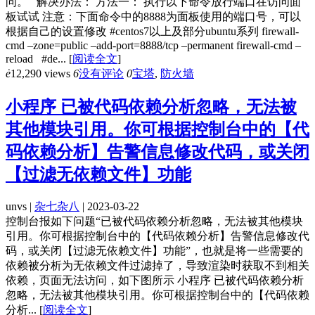
问。 解决办法： 方法一： 执行以下命令放行端口在访问面
板试试 注意：下面命令中的8888为面板使用的端口号，可以
根据自己的设置修改 #centos7以上及部分ubuntu系列 firewall-
cmd –zone=public –add-port=8888/tcp –permanent firewall-cmd –
reload #de...
[
阅读全文
]
ė
12,290 views
6
没有评论
0
宝塔
,
防火墙
小程序 已被代码依赖分析忽略，无法被
其他模块引用。你可根据控制台中的【代
码依赖分析】告警信息修改代码，或关闭
【过滤无依赖文件】功能
unvs |
杂七杂八
| 2023-03-22
控制台报如下问题“已被代码依赖分析忽略，无法被其他模块
引用。你可根据控制台中的【代码依赖分析】告警信息修改代
码，或关闭【过滤无依赖文件】功能”，也就是将一些需要的
依赖被分析为无依赖文件过滤掉了，导致渲染时获取不到相关
依赖，页面无法访问，如下图所示 小程序 已被代码依赖分析
忽略，无法被其他模块引用。你可根据控制台中的【代码依赖
分析...
[
阅读全文
]