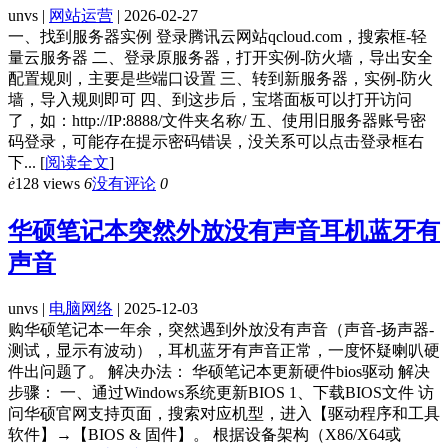
unvs |
网站运营
| 2026-02-27
一、找到服务器实例 登录腾讯云网站qcloud.com，搜索框-轻
量云服务器 二、登录原服务器，打开实例-防火墙，导出安全
配置规则，主要是些端口设置 三、转到新服务器，实例-防火
墙，导入规则即可 四、到这步后，宝塔面板可以打开访问
了，如：http://IP:8888/文件夹名称/ 五、使用旧服务器账号密
码登录，可能存在提示密码错误，没关系可以点击登录框右
下...
[
阅读全文
]
ė
128 views
6
没有评论
0
华硕笔记本突然外放没有声音耳机蓝牙有
声音
unvs |
电脑网络
| 2025-12-03
购华硕笔记本一年余，突然遇到外放没有声音（声音-扬声器-
测试，显示有波动），耳机蓝牙有声音正常，一度怀疑喇叭硬
件出问题了。 解决办法： 华硕笔记本更新硬件bios驱动 解决
步骤： 一、通过Windows系统更新BIOS 1、下载BIOS文件 访
问华硕官网支持页面，搜索对应机型，进入【驱动程序和工具
软件】→【BIOS & 固件】。 根据设备架构（X86/X64或