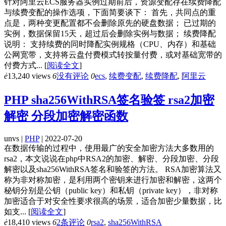
针对阿里云ECS服务器实例过期前后，资源变配存在续费降配
与续费变配的操作选项，下面简要谈下： 首先，共同点的重
点是，两种变更配置都不会删除原先的硬盘数据； 已过期的
实例，数据保留15天，超过后会删除实例与数据； 续费降配
说明： 支持续费的同时降配实例规格（CPU、内存）和基础
公网宽带，支持将云盘付费模式转按量付费，或对基础宽带的
付费方式...
[
阅读全文
]
ė
13,240 views
6
没有评论
0
ecs
,
续费变配
,
续费降配
,
阿里云
PHP sha256WithRSA签名验签 rsa2加密
解密 分段加密解密函数
unvs |
PHP
| 2022-07-20
在数据传输的过程中，使用最广的安全加密方法大多数用的
rsa2，本文说说在php中RSA2的加密、解密、分段加密、分段
解密以及sha256WithRSA签名和验签的方法。 RSA加密算法又
称为非对称加密，是利用两个密钥来进行加密和解密，这两个
秘钥分别是公钥（public key）和私钥（private key），非对称
加密适合于对安全性要求很高的场景，适合加密少量数据，比
如支...
[
阅读全文
]
ė
18,410 views
6
2条评论
0
rsa2
,
sha256WithRSA