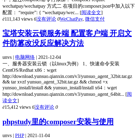
wechatpay/wechatpay 方式二 在项目的composer.json中加入以下
配置： “require”: { “wechatpay/wec...
[
阅读全文
]
ė
111,143 views
6
没有评论
0
WeChatPay
,
微信支付
宝塔安装云锁服务端 配置客户端 开启文
件防篡改没反应解决方法
unvs |
电脑网络
| 2021-12-04
一、服务器安装云锁（以linux为例） 1、快速命令安装
CentOS/Redhat x86：wget
http://download.yunsuo.qianxin.com/v3/yunsuo_agent_32bit.tar.gz
&& tar xvzf yunsuo_agent_32bit.tar.gz && chmod +x
yunsuo_install/install && yunsuo_install/install x64：wget
http://download.yunsuo.qianxin.com/v3/yunsuo_agent_64bit...
[
阅
读全文
]
ė
15,412 views
6
没有评论
0
phpstudy里的composer安装与使用
unvs |
PHP
| 2021-11-04