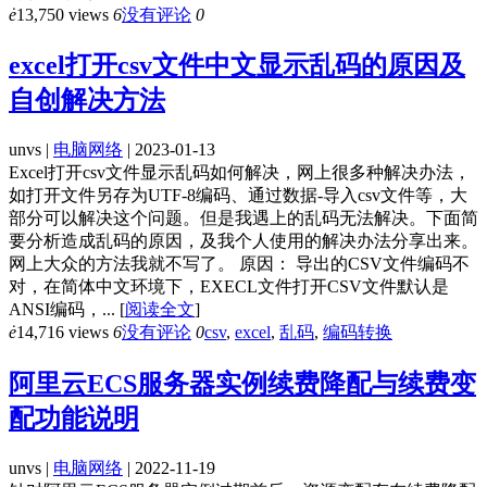
ė
13,750 views
6
没有评论
0
excel打开csv文件中文显示乱码的原因及
自创解决方法
unvs |
电脑网络
| 2023-01-13
Excel打开csv文件显示乱码如何解决，网上很多种解决办法，
如打开文件另存为UTF-8编码、通过数据-导入csv文件等，大
部分可以解决这个问题。但是我遇上的乱码无法解决。下面简
要分析造成乱码的原因，及我个人使用的解决办法分享出来。
网上大众的方法我就不写了。 原因： 导出的CSV文件编码不
对，在简体中文环境下，EXECL文件打开CSV文件默认是
ANSI编码，...
[
阅读全文
]
ė
14,716 views
6
没有评论
0
csv
,
excel
,
乱码
,
编码转换
阿里云ECS服务器实例续费降配与续费变
配功能说明
unvs |
电脑网络
| 2022-11-19