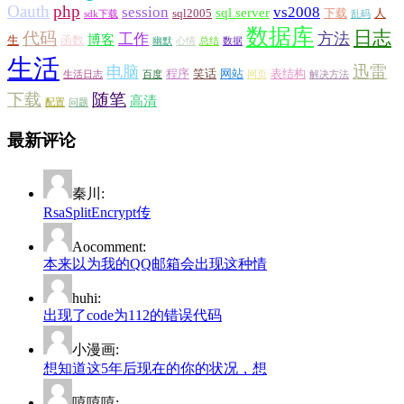
Oauth
php
session
vs2008
sql server
sql2005
下载
人
sdk下载
乱码
数据库
日志
代码
方法
工作
博客
生
函数
幽默
心情
总结
数据
生活
迅雷
电脑
程序
笑话
网站
表结构
生活日志
百度
网页
解决方法
下载
随笔
高清
配置
问题
最新评论
秦川:
RsaSplitEncrypt传
Aocomment:
本来以为我的QQ邮箱会出现这种情
huhi:
出现了code为112的错误代码
小漫画:
想知道这5年后现在的你的状况，想
嘻嘻嘻: