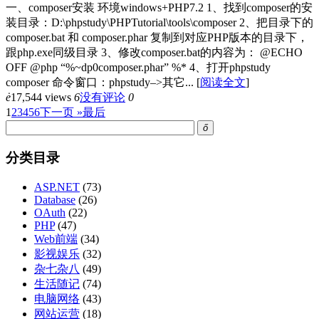
一、composer安装 环境windows+PHP7.2 1、找到composer的安
装目录：D:\phpstudy\PHPTutorial\tools\composer 2、把目录下的
composer.bat 和 composer.phar 复制到对应PHP版本的目录下，
跟php.exe同级目录 3、修改composer.bat的内容为： @ECHO
OFF @php “%~dp0composer.phar” %* 4、打开phpstudy
composer 命令窗口：phpstudy–>其它...
[
阅读全文
]
ė
17,544 views
6
没有评论
0
1
2
3
4
5
6
下一页 »
最后
ő
分类目录
ASP.NET
(73)
Database
(26)
OAuth
(22)
PHP
(47)
Web前端
(34)
影视娱乐
(32)
杂七杂八
(49)
生活随记
(74)
电脑网络
(43)
网站运营
(18)