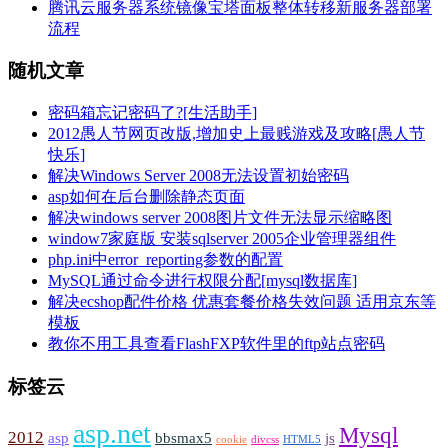
腾讯云服务器系统镜像宝塔面板整体转移新服务器部署
流程
随机文章
密码箱忘记密码了?[生活助手]
2012愚人节网页改版,增加史上最贱游戏及攻略[愚人节
快乐]
解决Windows Server 2008无法设置初始密码
asp如何在后台删除静态页面
解决windows server 2008图片文件无法显示缩略图
window7家庭版 安装sqlserver 2005企业管理器组件
php.ini中error_reporting参数的配置
MySQL通过命令进行权限分配[mysql数据库]
解决ecshop配件价格 优惠套餐价格失效问题 适用京东等
模板
教你不用工具查看FlashFXP软件里的ftp站点密码
标签云
asp.net
Mysql
2012
asp
bbsmax5
js
cookie
divcss
HTML5