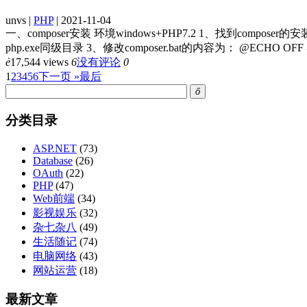
unvs |
PHP
| 2021-11-04
一、composer安装 环境windows+PHP7.2 1、找到composer的安装目录
php.exe同级目录 3、修改composer.bat的内容为： @ECHO OFF @php
ė
17,544 views
6
没有评论
0
1
2
3
4
5
6
下一页 »
最后
ő
分类目录
ASP.NET
(73)
Database
(26)
OAuth
(22)
PHP
(47)
Web前端
(34)
影视娱乐
(32)
杂七杂八
(49)
生活随记
(74)
电脑网络
(43)
网站运营
(18)
最新文章