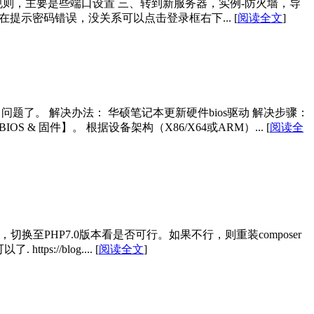
置规则，主要是些端口设置 三、转到新服务器，实例-防火墙，导
能存在提示密码错误，没关系可以点击登录框右下...
[
阅读全文
]
了。 解决办法： 华硕笔记本更新硬件bios驱动 解决步骤：
 & 固件】。 根据设备架构（X86/X64或ARM）...
[
阅读全
问题可能是php版本问题，切换至PHP7.0版本看是否可行。如果不行，则重装composer
ttps://blog....
[
阅读全文
]