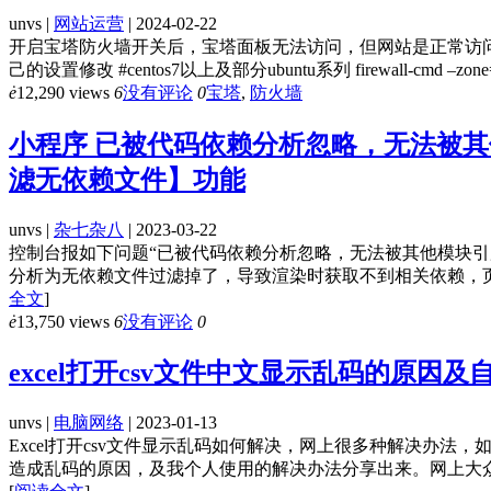
unvs |
网站运营
| 2024-02-22
开启宝塔防火墙开关后，宝塔面板无法访问，但网站是正常访问。
己的设置修改 #centos7以上及部分ubuntu系列 firewall-cmd –zone=public –
ė
12,290 views
6
没有评论
0
宝塔
,
防火墙
小程序 已被代码依赖分析忽略，无法被
滤无依赖文件】功能
unvs |
杂七杂八
| 2023-03-22
控制台报如下问题“已被代码依赖分析忽略，无法被其他模块
分析为无依赖文件过滤掉了，导致渲染时获取不到相关依赖，页
全文
]
ė
13,750 views
6
没有评论
0
excel打开csv文件中文显示乱码的原因
unvs |
电脑网络
| 2023-01-13
Excel打开csv文件显示乱码如何解决，网上很多种解决办法
造成乱码的原因，及我个人使用的解决办法分享出来。网上大众的方