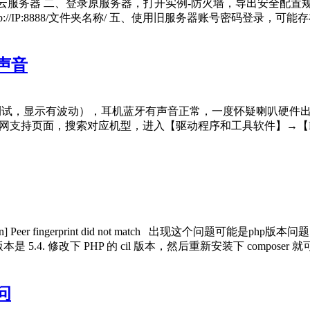
框-轻量云服务器 二、登录原服务器，打开实例-防火墙，导出安全配
//IP:8888/文件夹名称/ 五、使用旧服务器账号密码登录，可
声音
试，显示有波动），耳机蓝牙有声音正常，一度怀疑喇叭硬件出问题
硕官网支持页面，搜索对应机型，进入【驱动程序和工具软件】→【BIOS
Exception] Peer fingerprint did not match 出现这个
 5.4. 修改下 PHP 的 cil 版本，然后重新安装下 composer 就可以了. h
问