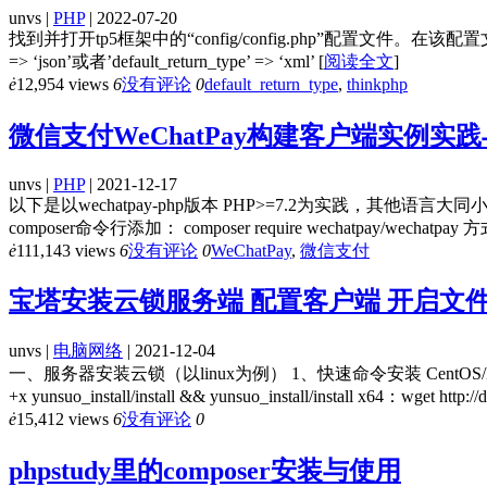
unvs |
PHP
| 2022-07-20
找到并打开tp5框架中的“config/config.php”配置文件。在该配置文件中
=> ‘json’或者’default_return_type’ => ‘xml’
[
阅读全文
]
ė
12,954 views
6
没有评论
0
default_return_type
,
thinkphp
微信支付WeChatPay构建客户端实例实
unvs |
PHP
| 2021-12-17
以下是以wechatpay-php版本 PHP>=7.2为实践，其他语言大同小异！ 一
composer命令行添加： composer require wechatpay/wechatpay
ė
111,143 views
6
没有评论
0
WeChatPay
,
微信支付
宝塔安装云锁服务端 配置客户端 开启文
unvs |
电脑网络
| 2021-12-04
一、服务器安装云锁（以linux为例） 1、快速命令安装 CentOS/Redhat x86：wget ht
+x yunsuo_install/install && yunsuo_install/install x64：wget http:
ė
15,412 views
6
没有评论
0
phpstudy里的composer安装与使用