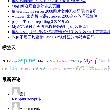
解决Windows Server 2008无法设置初始密码
asp如何在后台删除静态页面
解决windows server 2008图片文件无法显示缩略图
window7家庭版 安装sqlserver 2005企业管理器组件
php.ini中error_reporting参数的配置
MySQL通过命令进行权限分配[mysql数据库]
解决ecshop配件价格 优惠套餐价格失效问题 适用京东等
教你不用工具查看FlashFXP软件里的ftp站点密码
标签云
asp.net
Mysql
Oaut
2012
asp
bbsmax5
js
cookie
divcss
HTML5
迅雷下载
电脑
程序
笑话
网站
表结构
日志
百度
网页
解决方法
配置
问题
最新评论
秦川:
RsaSplitEncrypt传
Aocomment: