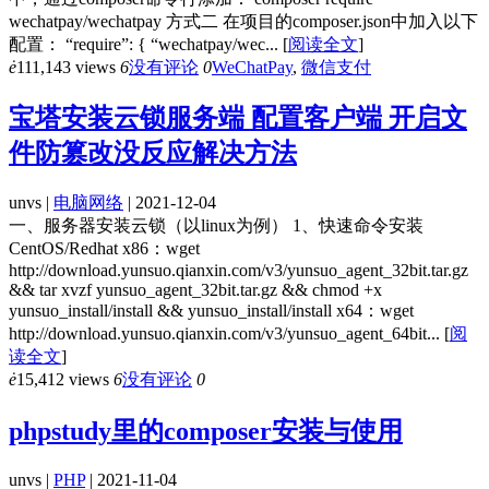
wechatpay/wechatpay 方式二 在项目的composer.json中加入以下
配置： “require”: { “wechatpay/wec...
[
阅读全文
]
ė
111,143 views
6
没有评论
0
WeChatPay
,
微信支付
宝塔安装云锁服务端 配置客户端 开启文
件防篡改没反应解决方法
unvs |
电脑网络
| 2021-12-04
一、服务器安装云锁（以linux为例） 1、快速命令安装
CentOS/Redhat x86：wget
http://download.yunsuo.qianxin.com/v3/yunsuo_agent_32bit.tar.gz
&& tar xvzf yunsuo_agent_32bit.tar.gz && chmod +x
yunsuo_install/install && yunsuo_install/install x64：wget
http://download.yunsuo.qianxin.com/v3/yunsuo_agent_64bit...
[
阅
读全文
]
ė
15,412 views
6
没有评论
0
phpstudy里的composer安装与使用
unvs |
PHP
| 2021-11-04