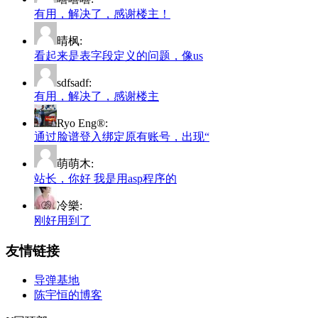
有用，解决了，感谢楼主！
晴枫:
看起来是表字段定义的问题，像us
sdfsadf:
有用，解决了，感谢楼主
Ryo Eng®:
通过脸谱登入绑定原有账号，出现“
萌萌木:
站长，你好 我是用asp程序的
冷樂:
刚好用到了
友情链接
导弹基地
陈宇恒的博客