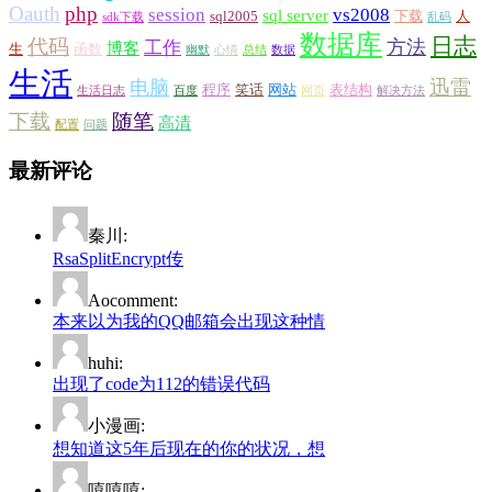
Oauth
php
session
vs2008
sql server
sql2005
下载
人
sdk下载
乱码
数据库
日志
代码
方法
工作
博客
生
函数
幽默
心情
总结
数据
生活
迅雷
电脑
程序
笑话
网站
表结构
生活日志
百度
网页
解决方法
下载
随笔
高清
配置
问题
最新评论
秦川:
RsaSplitEncrypt传
Aocomment:
本来以为我的QQ邮箱会出现这种情
huhi:
出现了code为112的错误代码
小漫画:
想知道这5年后现在的你的状况，想
嘻嘻嘻: