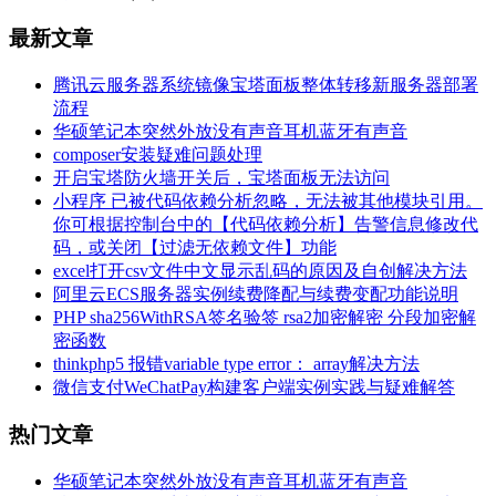
最新文章
腾讯云服务器系统镜像宝塔面板整体转移新服务器部署
流程
华硕笔记本突然外放没有声音耳机蓝牙有声音
composer安装疑难问题处理
开启宝塔防火墙开关后，宝塔面板无法访问
小程序 已被代码依赖分析忽略，无法被其他模块引用。
你可根据控制台中的【代码依赖分析】告警信息修改代
码，或关闭【过滤无依赖文件】功能
excel打开csv文件中文显示乱码的原因及自创解决方法
阿里云ECS服务器实例续费降配与续费变配功能说明
PHP sha256WithRSA签名验签 rsa2加密解密 分段加密解
密函数
thinkphp5 报错variable type error： array解决方法
微信支付WeChatPay构建客户端实例实践与疑难解答
热门文章
华硕笔记本突然外放没有声音耳机蓝牙有声音