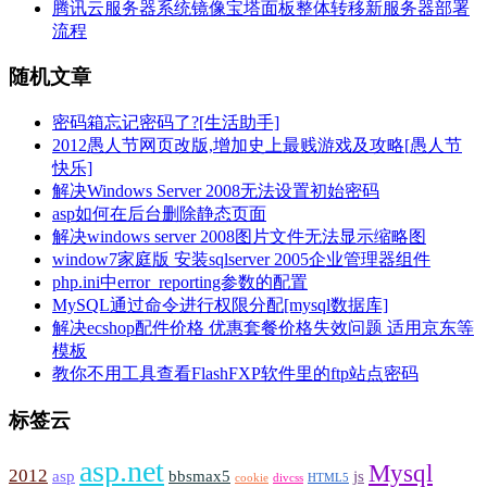
腾讯云服务器系统镜像宝塔面板整体转移新服务器部署
流程
随机文章
密码箱忘记密码了?[生活助手]
2012愚人节网页改版,增加史上最贱游戏及攻略[愚人节
快乐]
解决Windows Server 2008无法设置初始密码
asp如何在后台删除静态页面
解决windows server 2008图片文件无法显示缩略图
window7家庭版 安装sqlserver 2005企业管理器组件
php.ini中error_reporting参数的配置
MySQL通过命令进行权限分配[mysql数据库]
解决ecshop配件价格 优惠套餐价格失效问题 适用京东等
模板
教你不用工具查看FlashFXP软件里的ftp站点密码
标签云
asp.net
Mysql
2012
asp
bbsmax5
js
cookie
divcss
HTML5