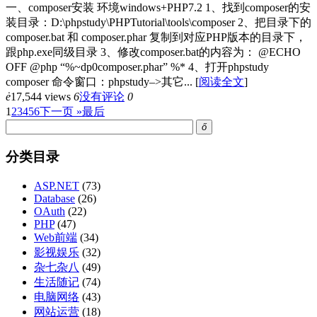
一、composer安装 环境windows+PHP7.2 1、找到composer的安
装目录：D:\phpstudy\PHPTutorial\tools\composer 2、把目录下的
composer.bat 和 composer.phar 复制到对应PHP版本的目录下，
跟php.exe同级目录 3、修改composer.bat的内容为： @ECHO
OFF @php “%~dp0composer.phar” %* 4、打开phpstudy
composer 命令窗口：phpstudy–>其它...
[
阅读全文
]
ė
17,544 views
6
没有评论
0
1
2
3
4
5
6
下一页 »
最后
ő
分类目录
ASP.NET
(73)
Database
(26)
OAuth
(22)
PHP
(47)
Web前端
(34)
影视娱乐
(32)
杂七杂八
(49)
生活随记
(74)
电脑网络
(43)
网站运营
(18)