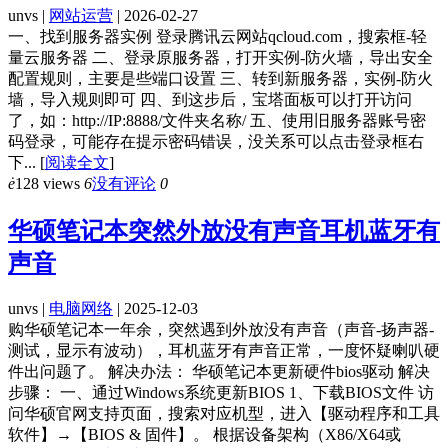
unvs |
网站运营
| 2026-02-27
一、找到服务器实例 登录腾讯云网站qcloud.com，搜索框-轻
量云服务器 二、登录原服务器，打开实例-防火墙，导出安全
配置规则，主要是些端口设置 三、转到新服务器，实例-防火
墙，导入规则即可 四、到这步后，宝塔面板可以打开访问
了，如：http://IP:8888/文件夹名称/ 五、使用旧服务器账号密
码登录，可能存在提示密码错误，没关系可以点击登录框右
下...
[
阅读全文
]
ė
128 views
6
没有评论
0
华硕笔记本突然外放没有声音耳机蓝牙有
声音
unvs |
电脑网络
| 2025-12-03
购华硕笔记本一年余，突然遇到外放没有声音（声音-扬声器-
测试，显示有波动），耳机蓝牙有声音正常，一度怀疑喇叭硬
件出问题了。 解决办法： 华硕笔记本更新硬件bios驱动 解决
步骤： 一、通过Windows系统更新BIOS 1、下载BIOS文件 访
问华硕官网支持页面，搜索对应机型，进入【驱动程序和工具
软件】→【BIOS & 固件】。 根据设备架构（X86/X64或