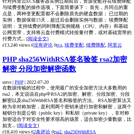
针对阿里云ECS服务器实例过期前后，资源变配存在续费降配
与续费变配的操作选项，下面简要谈下： 首先，共同点的重
点是，两种变更配置都不会删除原先的硬盘数据； 已过期的
实例，数据保留15天，超过后会删除实例与数据； 续费降配
说明： 支持续费的同时降配实例规格（CPU、内存）和基础
公网宽带，支持将云盘付费模式转按量付费，或对基础宽带的
付费方式...
[
阅读全文
]
ė
13,240 views
6
没有评论
0
ecs
,
续费变配
,
续费降配
,
阿里云
PHP sha256WithRSA签名验签 rsa2加密
解密 分段加密解密函数
unvs |
PHP
| 2022-07-20
在数据传输的过程中，使用最广的安全加密方法大多数用的
rsa2，本文说说在php中RSA2的加密、解密、分段加密、分段
解密以及sha256WithRSA签名和验签的方法。 RSA加密算法又
称为非对称加密，是利用两个密钥来进行加密和解密，这两个
秘钥分别是公钥（public key）和私钥（private key），非对称
加密适合于对安全性要求很高的场景，适合加密少量数据，比
如支...
[
阅读全文
]
ė
18,410 views
6
2条评论
0
rsa2
,
sha256WithRSA