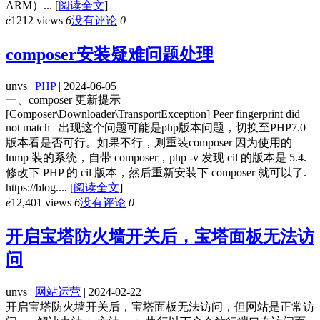
ARM）...
[
阅读全文
]
ė
1212 views
6
没有评论
0
composer安装疑难问题处理
unvs |
PHP
| 2024-06-05
一、composer 更新提示
[Composer\Downloader\TransportException] Peer fingerprint did
not match 出现这个问题可能是php版本问题，切换至PHP7.0
版本看是否可行。如果不行，则重装composer 因为使用的
lnmp 装的系统，自带 composer，php -v 发现 cil 的版本是 5.4.
修改下 PHP 的 cil 版本，然后重新安装下 composer 就可以了.
https://blog....
[
阅读全文
]
ė
12,401 views
6
没有评论
0
开启宝塔防火墙开关后，宝塔面板无法访
问
unvs |
网站运营
| 2024-02-22
开启宝塔防火墙开关后，宝塔面板无法访问，但网站是正常访