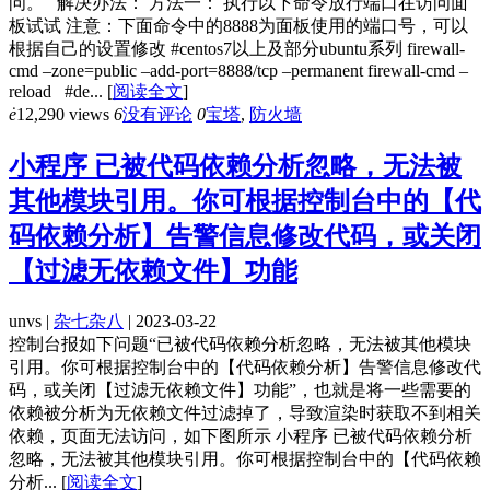
问。 解决办法： 方法一： 执行以下命令放行端口在访问面
板试试 注意：下面命令中的8888为面板使用的端口号，可以
根据自己的设置修改 #centos7以上及部分ubuntu系列 firewall-
cmd –zone=public –add-port=8888/tcp –permanent firewall-cmd –
reload #de...
[
阅读全文
]
ė
12,290 views
6
没有评论
0
宝塔
,
防火墙
小程序 已被代码依赖分析忽略，无法被
其他模块引用。你可根据控制台中的【代
码依赖分析】告警信息修改代码，或关闭
【过滤无依赖文件】功能
unvs |
杂七杂八
| 2023-03-22
控制台报如下问题“已被代码依赖分析忽略，无法被其他模块
引用。你可根据控制台中的【代码依赖分析】告警信息修改代
码，或关闭【过滤无依赖文件】功能”，也就是将一些需要的
依赖被分析为无依赖文件过滤掉了，导致渲染时获取不到相关
依赖，页面无法访问，如下图所示 小程序 已被代码依赖分析
忽略，无法被其他模块引用。你可根据控制台中的【代码依赖
分析...
[
阅读全文
]