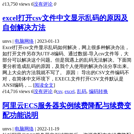
ė
13,750 views
6
没有评论
0
excel打开csv文件中文显示乱码的原因及
自创解决方法
unvs |
电脑网络
| 2023-01-13
Excel打开csv文件显示乱码如何解决，网上很多种解决办法，
如打开文件另存为UTF-8编码、通过数据-导入csv文件等，大
部分可以解决这个问题。但是我遇上的乱码无法解决。下面简
要分析造成乱码的原因，及我个人使用的解决办法分享出来。
网上大众的方法我就不写了。 原因： 导出的CSV文件编码不
对，在简体中文环境下，EXECL文件打开CSV文件默认是
ANSI编码，...
[
阅读全文
]
ė
14,716 views
6
没有评论
0
csv
,
excel
,
乱码
,
编码转换
阿里云ECS服务器实例续费降配与续费变
配功能说明
unvs |
电脑网络
| 2022-11-19