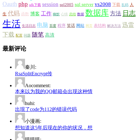
Oauth
php
session
vs2008
sql server
sql2005
下载
人
sdk下载
乱码
数据库
日志
代码
方法
工作
博客
生
函数
幽默
心情
总结
数据
生活
迅雷
电脑
程序
笑话
网站
表结构
生活日志
百度
网页
解决方法
下载
随笔
高清
配置
问题
最新评论
秦川:
RsaSplitEncrypt传
Aocomment:
本来以为我的QQ邮箱会出现这种情
huhi:
出现了code为112的错误代码
小漫画:
想知道这5年后现在的你的状况，想
嘻嘻嘻: