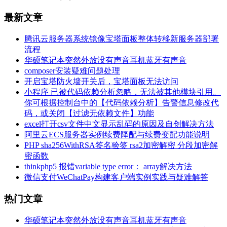
最新文章
腾讯云服务器系统镜像宝塔面板整体转移新服务器部署
流程
华硕笔记本突然外放没有声音耳机蓝牙有声音
composer安装疑难问题处理
开启宝塔防火墙开关后，宝塔面板无法访问
小程序 已被代码依赖分析忽略，无法被其他模块引用。
你可根据控制台中的【代码依赖分析】告警信息修改代
码，或关闭【过滤无依赖文件】功能
excel打开csv文件中文显示乱码的原因及自创解决方法
阿里云ECS服务器实例续费降配与续费变配功能说明
PHP sha256WithRSA签名验签 rsa2加密解密 分段加密解
密函数
thinkphp5 报错variable type error： array解决方法
微信支付WeChatPay构建客户端实例实践与疑难解答
热门文章
华硕笔记本突然外放没有声音耳机蓝牙有声音