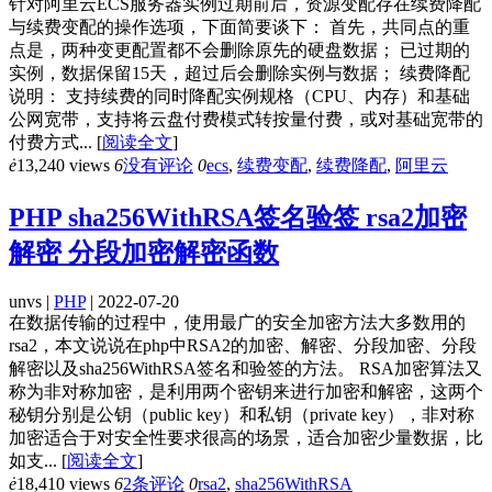
针对阿里云ECS服务器实例过期前后，资源变配存在续费降配
与续费变配的操作选项，下面简要谈下： 首先，共同点的重
点是，两种变更配置都不会删除原先的硬盘数据； 已过期的
实例，数据保留15天，超过后会删除实例与数据； 续费降配
说明： 支持续费的同时降配实例规格（CPU、内存）和基础
公网宽带，支持将云盘付费模式转按量付费，或对基础宽带的
付费方式...
[
阅读全文
]
ė
13,240 views
6
没有评论
0
ecs
,
续费变配
,
续费降配
,
阿里云
PHP sha256WithRSA签名验签 rsa2加密
解密 分段加密解密函数
unvs |
PHP
| 2022-07-20
在数据传输的过程中，使用最广的安全加密方法大多数用的
rsa2，本文说说在php中RSA2的加密、解密、分段加密、分段
解密以及sha256WithRSA签名和验签的方法。 RSA加密算法又
称为非对称加密，是利用两个密钥来进行加密和解密，这两个
秘钥分别是公钥（public key）和私钥（private key），非对称
加密适合于对安全性要求很高的场景，适合加密少量数据，比
如支...
[
阅读全文
]
ė
18,410 views
6
2条评论
0
rsa2
,
sha256WithRSA