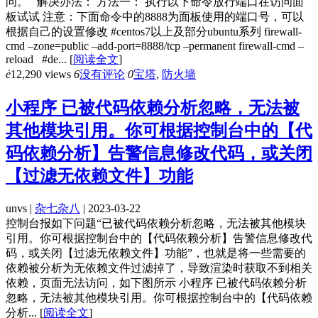
问。 解决办法： 方法一： 执行以下命令放行端口在访问面
板试试 注意：下面命令中的8888为面板使用的端口号，可以
根据自己的设置修改 #centos7以上及部分ubuntu系列 firewall-
cmd –zone=public –add-port=8888/tcp –permanent firewall-cmd –
reload #de...
[
阅读全文
]
ė
12,290 views
6
没有评论
0
宝塔
,
防火墙
小程序 已被代码依赖分析忽略，无法被
其他模块引用。你可根据控制台中的【代
码依赖分析】告警信息修改代码，或关闭
【过滤无依赖文件】功能
unvs |
杂七杂八
| 2023-03-22
控制台报如下问题“已被代码依赖分析忽略，无法被其他模块
引用。你可根据控制台中的【代码依赖分析】告警信息修改代
码，或关闭【过滤无依赖文件】功能”，也就是将一些需要的
依赖被分析为无依赖文件过滤掉了，导致渲染时获取不到相关
依赖，页面无法访问，如下图所示 小程序 已被代码依赖分析
忽略，无法被其他模块引用。你可根据控制台中的【代码依赖
分析...
[
阅读全文
]