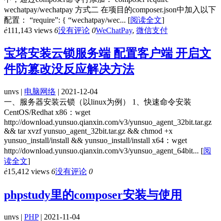
wechatpay/wechatpay 方式二 在项目的composer.json中加入以下
配置： “require”: { “wechatpay/wec...
[
阅读全文
]
ė
111,143 views
6
没有评论
0
WeChatPay
,
微信支付
宝塔安装云锁服务端 配置客户端 开启文
件防篡改没反应解决方法
unvs |
电脑网络
| 2021-12-04
一、服务器安装云锁（以linux为例） 1、快速命令安装
CentOS/Redhat x86：wget
http://download.yunsuo.qianxin.com/v3/yunsuo_agent_32bit.tar.gz
&& tar xvzf yunsuo_agent_32bit.tar.gz && chmod +x
yunsuo_install/install && yunsuo_install/install x64：wget
http://download.yunsuo.qianxin.com/v3/yunsuo_agent_64bit...
[
阅
读全文
]
ė
15,412 views
6
没有评论
0
phpstudy里的composer安装与使用
unvs |
PHP
| 2021-11-04