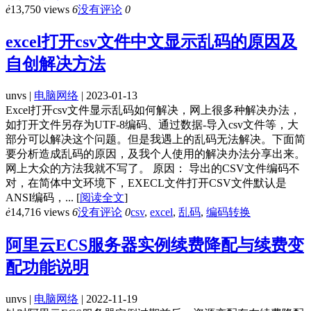
ė
13,750 views
6
没有评论
0
excel打开csv文件中文显示乱码的原因及
自创解决方法
unvs |
电脑网络
| 2023-01-13
Excel打开csv文件显示乱码如何解决，网上很多种解决办法，
如打开文件另存为UTF-8编码、通过数据-导入csv文件等，大
部分可以解决这个问题。但是我遇上的乱码无法解决。下面简
要分析造成乱码的原因，及我个人使用的解决办法分享出来。
网上大众的方法我就不写了。 原因： 导出的CSV文件编码不
对，在简体中文环境下，EXECL文件打开CSV文件默认是
ANSI编码，...
[
阅读全文
]
ė
14,716 views
6
没有评论
0
csv
,
excel
,
乱码
,
编码转换
阿里云ECS服务器实例续费降配与续费变
配功能说明
unvs |
电脑网络
| 2022-11-19