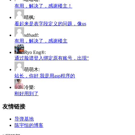
有用，解决了，感谢楼主！
晴枫:
看起来是表字段定义的问题，像us
sdfsadf:
有用，解决了，感谢楼主
Ryo Eng®:
通过脸谱登入绑定原有账号，出现“
萌萌木:
站长，你好 我是用asp程序的
冷樂:
刚好用到了
友情链接
导弹基地
陈宇恒的博客