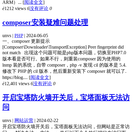
ARM）...
[
阅读全文
]
ė
1212 views
6
没有评论
0
composer安装疑难问题处理
unvs |
PHP
| 2024-06-05
一、composer 更新提示
[Composer\Downloader\TransportException] Peer fingerprint did
not match 出现这个问题可能是php版本问题，切换至PHP7.0
版本看是否可行。如果不行，则重装composer 因为使用的
lnmp 装的系统，自带 composer，php -v 发现 cil 的版本是 5.4.
修改下 PHP 的 cil 版本，然后重新安装下 composer 就可以了.
https://blog....
[
阅读全文
]
ė
12,401 views
6
没有评论
0
开启宝塔防火墙开关后，宝塔面板无法访
问
unvs |
网站运营
| 2024-02-22
开启宝塔防火墙开关后，宝塔面板无法访问，但网站是正常访