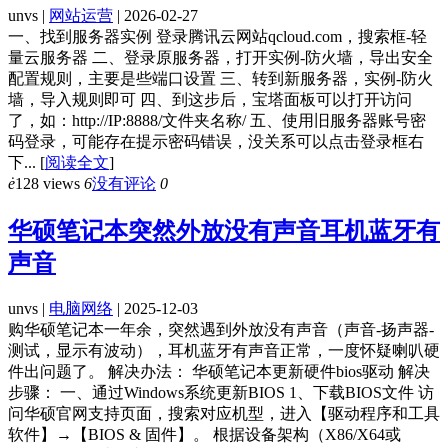
unvs |
网站运营
| 2026-02-27
一、找到服务器实例 登录腾讯云网站qcloud.com，搜索框-轻
量云服务器 二、登录原服务器，打开实例-防火墙，导出安全
配置规则，主要是些端口设置 三、转到新服务器，实例-防火
墙，导入规则即可 四、到这步后，宝塔面板可以打开访问
了，如：http://IP:8888/文件夹名称/ 五、使用旧服务器账号密
码登录，可能存在提示密码错误，没关系可以点击登录框右
下...
[
阅读全文
]
ė
128 views
6
没有评论
0
华硕笔记本突然外放没有声音耳机蓝牙有
声音
unvs |
电脑网络
| 2025-12-03
购华硕笔记本一年余，突然遇到外放没有声音（声音-扬声器-
测试，显示有波动），耳机蓝牙有声音正常，一度怀疑喇叭硬
件出问题了。 解决办法： 华硕笔记本更新硬件bios驱动 解决
步骤： 一、通过Windows系统更新BIOS 1、下载BIOS文件 访
问华硕官网支持页面，搜索对应机型，进入【驱动程序和工具
软件】→【BIOS & 固件】。 根据设备架构（X86/X64或