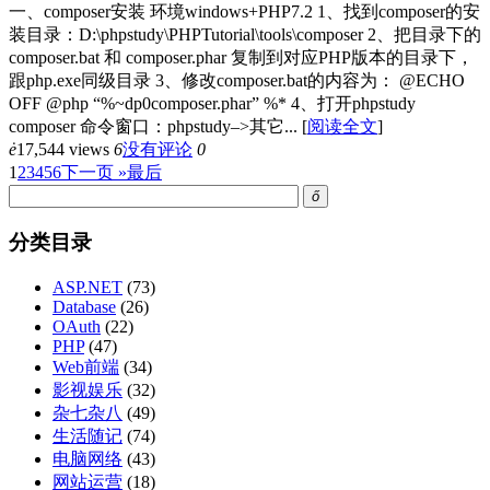
一、composer安装 环境windows+PHP7.2 1、找到composer的安
装目录：D:\phpstudy\PHPTutorial\tools\composer 2、把目录下的
composer.bat 和 composer.phar 复制到对应PHP版本的目录下，
跟php.exe同级目录 3、修改composer.bat的内容为： @ECHO
OFF @php “%~dp0composer.phar” %* 4、打开phpstudy
composer 命令窗口：phpstudy–>其它...
[
阅读全文
]
ė
17,544 views
6
没有评论
0
1
2
3
4
5
6
下一页 »
最后
ő
分类目录
ASP.NET
(73)
Database
(26)
OAuth
(22)
PHP
(47)
Web前端
(34)
影视娱乐
(32)
杂七杂八
(49)
生活随记
(74)
电脑网络
(43)
网站运营
(18)