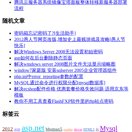
腾讯云服务器系统镜像宝塔面板整体转移新服务器部署
流程
随机文章
密码箱忘记密码了?[生活助手]
2012愚人节网页改版,增加史上最贱游戏及攻略[愚人节
快乐]
解决Windows Server 2008无法设置初始密码
asp如何在后台删除静态页面
解决windows server 2008图片文件无法显示缩略图
window7家庭版 安装sqlserver 2005企业管理器组件
php.ini中error_reporting参数的配置
MySQL通过命令进行权限分配[mysql数据库]
解决ecshop配件价格 优惠套餐价格失效问题 适用京东等
模板
教你不用工具查看FlashFXP软件里的ftp站点密码
标签云
asp.net
Mysql
2012
asp
bbsmax5
js
cookie
divcss
HTML5