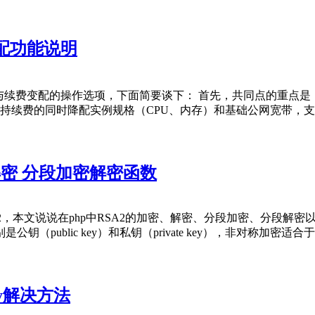
配功能说明
与续费变配的操作选项，下面简要谈下： 首先，共同点的重点是
支持续费的同时降配实例规格（CPU、内存）和基础公网宽带，支
2加密解密 分段加密解密函数
本文说说在php中RSA2的加密、解密、分段加密、分段解密以及sh
public key）和私钥（private key），非对称加密
rray解决方法