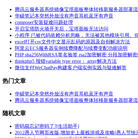
腾讯云服务器系统镜像宝塔面板整体转移新服务器部署流
华硕笔记本突然外放没有声音耳机蓝牙有声音
composer安装疑难问题处理
开启宝塔防火墙开关后，宝塔面板无法访问
小程序 已被代码依赖分析忽略，无法被其他模块引用。
excel打开csv文件中文显示乱码的原因及自创解决方法
阿里云ECS服务器实例续费降配与续费变配功能说明
PHP sha256WithRSA签名验签 rsa2加密解密 分段加密解
thinkphp5 报错variable type error： array解决方法
微信支付WeChatPay构建客户端实例实践与疑难解答
热门文章
华硕笔记本突然外放没有声音耳机蓝牙有声音
腾讯云服务器系统镜像宝塔面板整体转移新服务器部署流
随机文章
密码箱忘记密码了?[生活助手]
2012愚人节网页改版,增加史上最贱游戏及攻略[愚人节快