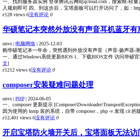
一、找到服务器实例 登录腾讯云网站qcloud.com，搜索
入规则即可 四、到这步后，宝塔面板可以打开访问了，如：http:
ė
128 views
6
没有评论
0
华硕笔记本突然外放没有声音耳机蓝牙有
unvs |
电脑网络
| 2025-12-03
购华硕笔记本一年余，突然遇到外放没有声音（声音-扬声器-测
一、通过Windows系统更新BIOS 1、下载BIOS文件 访问华
文
]
ė
1212 views
6
没有评论
0
composer安装疑难问题处理
unvs |
PHP
| 2024-06-05
一、composer 更新提示 [Composer\Downloader\Transport
因为使用的 lnmp 装的系统，自带 composer，php -v 发现 cil 的版本是
ė
12,401 views
6
没有评论
0
开启宝塔防火墙开关后，宝塔面板无法访