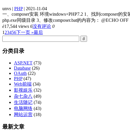
unvs |
PHP
| 2021-11-04
一、composer安装 环境windows+PHP7.2 1、找到composer的安装目录
php.exe同级目录 3、修改composer.bat的内容为： @ECHO OFF @php
ė
17,544 views
6
没有评论
0
1
2
3
4
5
6
下一页 »
最后
ő
分类目录
ASP.NET
(73)
Database
(26)
OAuth
(22)
PHP
(47)
Web前端
(34)
影视娱乐
(32)
杂七杂八
(49)
生活随记
(74)
电脑网络
(43)
网站运营
(18)
最新文章