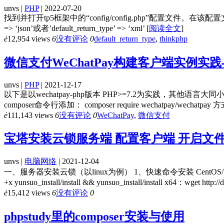
unvs |
PHP
| 2022-07-20
找到并打开tp5框架中的“config/config.php”配置文件。在该配置文件中
=> ‘json’或者’default_return_type’ => ‘xml’
[
阅读全文
]
ė
12,954 views
6
没有评论
0
default_return_type
,
thinkphp
微信支付WeChatPay构建客户端实例实
unvs |
PHP
| 2021-12-17
以下是以wechatpay-php版本 PHP>=7.2为实践，其他语言大同小异！ 一
composer命令行添加： composer require wechatpay/wechatpay
ė
111,143 views
6
没有评论
0
WeChatPay
,
微信支付
宝塔安装云锁服务端 配置客户端 开启文
unvs |
电脑网络
| 2021-12-04
一、服务器安装云锁（以linux为例） 1、快速命令安装 CentOS/Redhat x86：wget ht
+x yunsuo_install/install && yunsuo_install/install x64：wget http:
ė
15,412 views
6
没有评论
0
phpstudy里的composer安装与使用