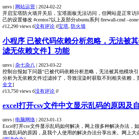
unvs |
网站运营
| 2024-02-22
开启宝塔防火墙开关后，宝塔面板无法访问，但网站是正常访问。
己的设置修改 #centos7以上及部分ubuntu系列 firewall-cmd –zone=public –
ė
12,290 views
6
没有评论
0
宝塔
,
防火墙
小程序 已被代码依赖分析忽略，无法被
滤无依赖文件】功能
unvs |
杂七杂八
| 2023-03-22
控制台报如下问题“已被代码依赖分析忽略，无法被其他模块
分析为无依赖文件过滤掉了，导致渲染时获取不到相关依赖，页
全文
]
ė
13,750 views
6
没有评论
0
excel打开csv文件中文显示乱码的原因
unvs |
电脑网络
| 2023-01-13
Excel打开csv文件显示乱码如何解决，网上很多种解决办法
造成乱码的原因，及我个人使用的解决办法分享出来。网上大众的方