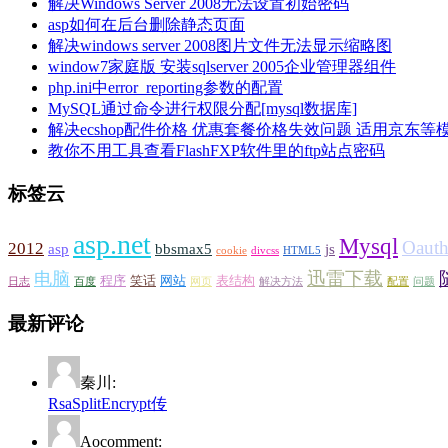
解决Windows Server 2008无法设置初始密码
asp如何在后台删除静态页面
解决windows server 2008图片文件无法显示缩略图
window7家庭版 安装sqlserver 2005企业管理器组件
php.ini中error_reporting参数的配置
MySQL通过命令进行权限分配[mysql数据库]
解决ecshop配件价格 优惠套餐价格失效问题 适用京东等
教你不用工具查看FlashFXP软件里的ftp站点密码
标签云
asp.net
Mysql
Oaut
2012
asp
bbsmax5
js
cookie
divcss
HTML5
迅雷下载
电脑
程序
笑话
网站
表结构
日志
百度
网页
解决方法
配置
问题
最新评论
秦川:
RsaSplitEncrypt传
Aocomment: