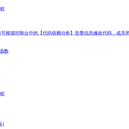
程
你可根据控制台中的【代码依赖分析】告警信息修改代码，或关
密函数
程
乐]