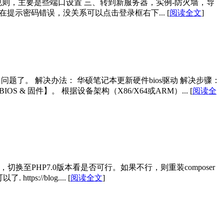
置规则，主要是些端口设置 三、转到新服务器，实例-防火墙，导
能存在提示密码错误，没关系可以点击登录框右下...
[
阅读全文
]
了。 解决办法： 华硕笔记本更新硬件bios驱动 解决步骤：
 & 固件】。 根据设备架构（X86/X64或ARM）...
[
阅读全
问题可能是php版本问题，切换至PHP7.0版本看是否可行。如果不行，则重装composer
ttps://blog....
[
阅读全文
]