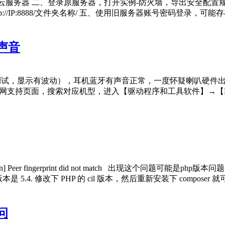
框-轻量云服务器 二、登录原服务器，打开实例-防火墙，导出安全配
//IP:8888/文件夹名称/ 五、使用旧服务器账号密码登录，可
声音
试，显示有波动），耳机蓝牙有声音正常，一度怀疑喇叭硬件出问题
硕官网支持页面，搜索对应机型，进入【驱动程序和工具软件】→【BIOS
Exception] Peer fingerprint did not match 出现这个
 5.4. 修改下 PHP 的 cil 版本，然后重新安装下 composer 就可以了. h
问