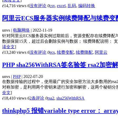
[
阅读全文
]
ė
14,716 views
6
没有评论
0
csv
,
excel
,
乱码
,
编码转换
阿里云ECS服务器实例续费降配与续费变
unvs |
电脑网络
| 2022-11-19
针对阿里云ECS服务器实例过期前后，资源变配存在续费降配
数据保留15天，超过后会删除实例与数据； 续费降配说明： 
读全文
]
ė
13,240 views
6
没有评论
0
ecs
,
续费变配
,
续费降配
,
阿里云
PHP sha256WithRSA签名验签 rsa
unvs |
PHP
| 2022-07-20
在数据传输的过程中，使用最广的安全加密方法大多数用的rsa2，
对称加密，是利用两个密钥来进行加密和解密，这两个秘钥分别是公钥（
全文
]
ė
18,410 views
6
2条评论
0
rsa2
,
sha256WithRSA
thinkphp5 报错variable type error： a