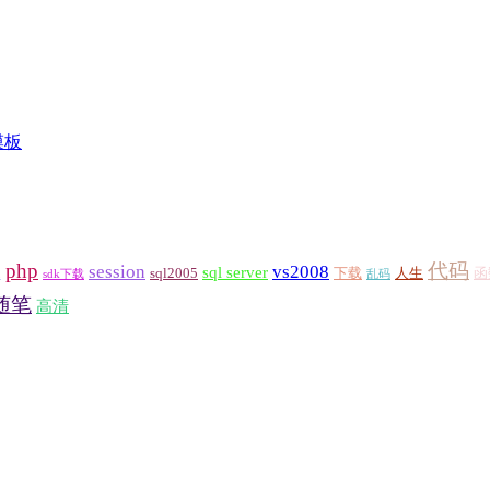
模板
h
php
代码
session
vs2008
sql server
sql2005
下载
人生
函
sdk下载
乱码
随笔
高清