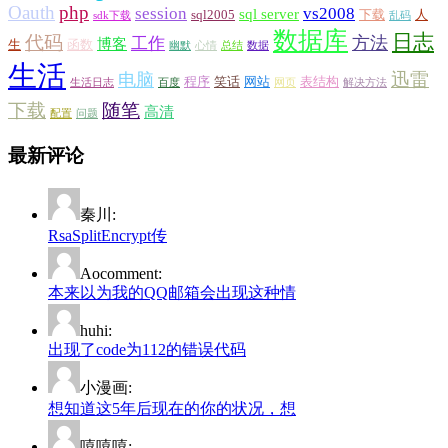
Oauth
php
session
vs2008
sql server
sql2005
下载
人
sdk下载
乱码
数据库
日志
代码
方法
工作
博客
生
函数
幽默
心情
总结
数据
生活
迅雷
电脑
程序
笑话
网站
表结构
生活日志
百度
网页
解决方法
下载
随笔
高清
配置
问题
最新评论
秦川:
RsaSplitEncrypt传
Aocomment:
本来以为我的QQ邮箱会出现这种情
huhi:
出现了code为112的错误代码
小漫画:
想知道这5年后现在的你的状况，想
嘻嘻嘻: