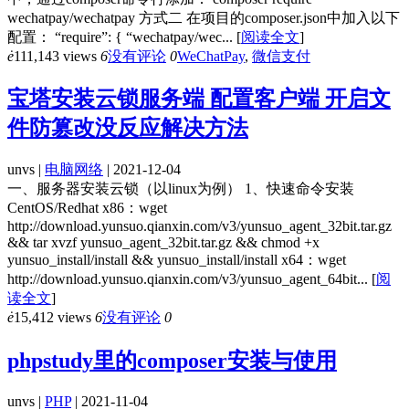
wechatpay/wechatpay 方式二 在项目的composer.json中加入以下
配置： “require”: { “wechatpay/wec...
[
阅读全文
]
ė
111,143 views
6
没有评论
0
WeChatPay
,
微信支付
宝塔安装云锁服务端 配置客户端 开启文
件防篡改没反应解决方法
unvs |
电脑网络
| 2021-12-04
一、服务器安装云锁（以linux为例） 1、快速命令安装
CentOS/Redhat x86：wget
http://download.yunsuo.qianxin.com/v3/yunsuo_agent_32bit.tar.gz
&& tar xvzf yunsuo_agent_32bit.tar.gz && chmod +x
yunsuo_install/install && yunsuo_install/install x64：wget
http://download.yunsuo.qianxin.com/v3/yunsuo_agent_64bit...
[
阅
读全文
]
ė
15,412 views
6
没有评论
0
phpstudy里的composer安装与使用
unvs |
PHP
| 2021-11-04