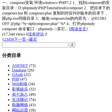
一、composer安装 环境windows+PHP7.2 1、找到composer的安
装目录：D:\phpstudy\PHPTutorial\tools\composer 2、把目录下的
composer.bat 和 composer.phar 复制到对应PHP版本的目录下，
跟php.exe同级目录 3、修改composer.bat的内容为： @ECHO
OFF @php “%~dp0composer.phar” %* 4、打开phpstudy
composer 命令窗口：phpstudy–>其它...
[
阅读全文
]
ė
17,544 views
6
没有评论
0
1
2
3
4
5
6
下一页 »
最后
ő
分类目录
ASP.NET
(73)
Database
(26)
OAuth
(22)
PHP
(47)
Web前端
(34)
影视娱乐
(32)
杂七杂八
(49)
生活随记
(74)
电脑网络
(43)
网站运营
(18)