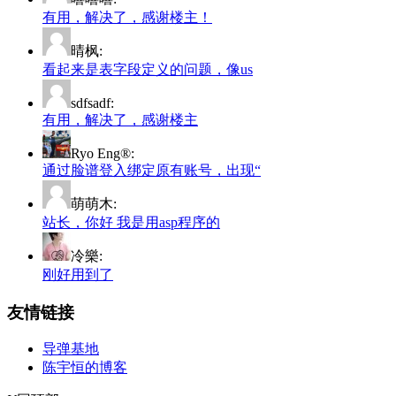
有用，解决了，感谢楼主！
晴枫:
看起来是表字段定义的问题，像us
sdfsadf:
有用，解决了，感谢楼主
Ryo Eng®:
通过脸谱登入绑定原有账号，出现“
萌萌木:
站长，你好 我是用asp程序的
冷樂:
刚好用到了
友情链接
导弹基地
陈宇恒的博客