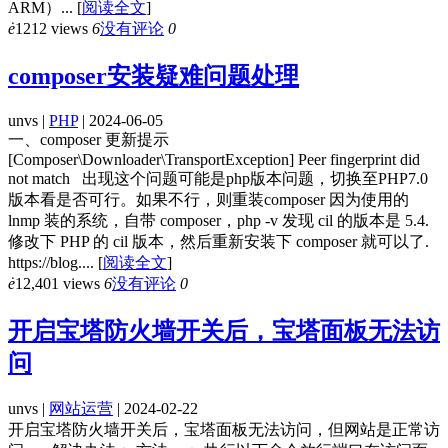
ARM）...
[
阅读全文
]
ė
1212 views
6
没有评论
0
composer安装疑难问题处理
unvs |
PHP
| 2024-06-05
一、composer 更新提示
[Composer\Downloader\TransportException] Peer fingerprint did
not match 出现这个问题可能是php版本问题，切换至PHP7.0
版本看是否可行。如果不行，则重装composer 因为使用的
lnmp 装的系统，自带 composer，php -v 发现 cil 的版本是 5.4.
修改下 PHP 的 cil 版本，然后重新安装下 composer 就可以了.
https://blog....
[
阅读全文
]
ė
12,401 views
6
没有评论
0
开启宝塔防火墙开关后，宝塔面板无法访
问
unvs |
网站运营
| 2024-02-22
开启宝塔防火墙开关后，宝塔面板无法访问，但网站是正常访