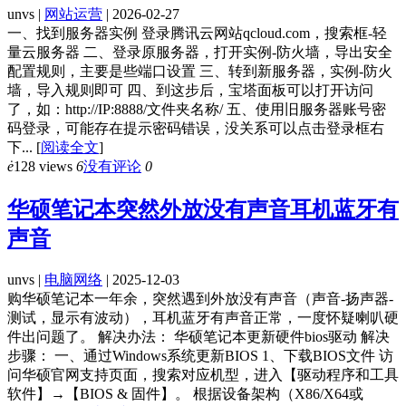
unvs |
网站运营
| 2026-02-27
一、找到服务器实例 登录腾讯云网站qcloud.com，搜索框-轻
量云服务器 二、登录原服务器，打开实例-防火墙，导出安全
配置规则，主要是些端口设置 三、转到新服务器，实例-防火
墙，导入规则即可 四、到这步后，宝塔面板可以打开访问
了，如：http://IP:8888/文件夹名称/ 五、使用旧服务器账号密
码登录，可能存在提示密码错误，没关系可以点击登录框右
下...
[
阅读全文
]
ė
128 views
6
没有评论
0
华硕笔记本突然外放没有声音耳机蓝牙有
声音
unvs |
电脑网络
| 2025-12-03
购华硕笔记本一年余，突然遇到外放没有声音（声音-扬声器-
测试，显示有波动），耳机蓝牙有声音正常，一度怀疑喇叭硬
件出问题了。 解决办法： 华硕笔记本更新硬件bios驱动 解决
步骤： 一、通过Windows系统更新BIOS 1、下载BIOS文件 访
问华硕官网支持页面，搜索对应机型，进入【驱动程序和工具
软件】→【BIOS & 固件】。 根据设备架构（X86/X64或