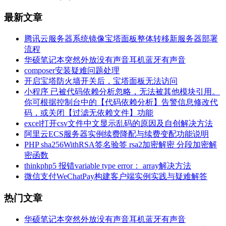
最新文章
腾讯云服务器系统镜像宝塔面板整体转移新服务器部署
流程
华硕笔记本突然外放没有声音耳机蓝牙有声音
composer安装疑难问题处理
开启宝塔防火墙开关后，宝塔面板无法访问
小程序 已被代码依赖分析忽略，无法被其他模块引用。
你可根据控制台中的【代码依赖分析】告警信息修改代
码，或关闭【过滤无依赖文件】功能
excel打开csv文件中文显示乱码的原因及自创解决方法
阿里云ECS服务器实例续费降配与续费变配功能说明
PHP sha256WithRSA签名验签 rsa2加密解密 分段加密解
密函数
thinkphp5 报错variable type error： array解决方法
微信支付WeChatPay构建客户端实例实践与疑难解答
热门文章
华硕笔记本突然外放没有声音耳机蓝牙有声音