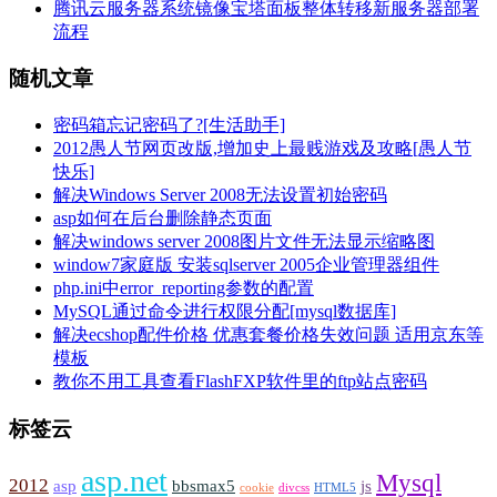
腾讯云服务器系统镜像宝塔面板整体转移新服务器部署
流程
随机文章
密码箱忘记密码了?[生活助手]
2012愚人节网页改版,增加史上最贱游戏及攻略[愚人节
快乐]
解决Windows Server 2008无法设置初始密码
asp如何在后台删除静态页面
解决windows server 2008图片文件无法显示缩略图
window7家庭版 安装sqlserver 2005企业管理器组件
php.ini中error_reporting参数的配置
MySQL通过命令进行权限分配[mysql数据库]
解决ecshop配件价格 优惠套餐价格失效问题 适用京东等
模板
教你不用工具查看FlashFXP软件里的ftp站点密码
标签云
asp.net
Mysql
2012
asp
bbsmax5
js
cookie
divcss
HTML5