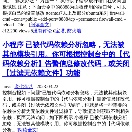
问。 解决办法： 方法一： 执行以下命令放行端口在访问面
板试试 注意：下面命令中的8888为面板使用的端口号，可以
根据自己的设置修改 #centos7以上及部分ubuntu系列 firewall-
cmd –zone=public –add-port=8888/tcp –permanent firewall-cmd –
reload #de...
[
阅读全文
]
ė
12,290 views
6
没有评论
0
宝塔
,
防火墙
小程序 已被代码依赖分析忽略，无法被
其他模块引用。你可根据控制台中的【代
码依赖分析】告警信息修改代码，或关闭
【过滤无依赖文件】功能
unvs |
杂七杂八
| 2023-03-22
控制台报如下问题“已被代码依赖分析忽略，无法被其他模块
引用。你可根据控制台中的【代码依赖分析】告警信息修改代
码，或关闭【过滤无依赖文件】功能”，也就是将一些需要的
依赖被分析为无依赖文件过滤掉了，导致渲染时获取不到相关
依赖，页面无法访问，如下图所示 小程序 已被代码依赖分析
忽略，无法被其他模块引用。你可根据控制台中的【代码依赖
分析...
[
阅读全文
]