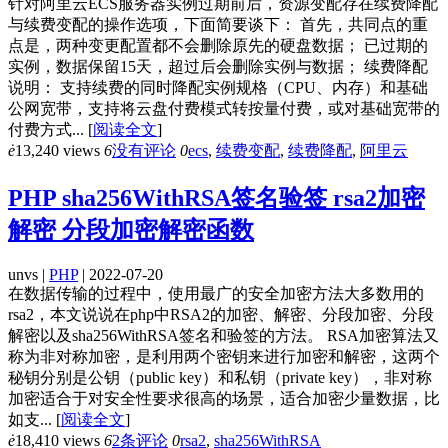
针对阿里云ECS服务器实例过期前后，资源变配存在续费降配
与续费变配的操作选项，下面简要谈下： 首先，共同点的重
点是，两种变更配置都不会删除原先的硬盘数据； 已过期的
实例，数据保留15天，超过后会删除实例与数据； 续费降配
说明： 支持续费的同时降配实例规格（CPU、内存）和基础
公网宽带，支持将云盘付费模式转按量付费，或对基础宽带的
付费方式...
[
阅读全文
]
ė
13,240 views
6
没有评论
0
ecs
,
续费变配
,
续费降配
,
阿里云
PHP sha256WithRSA签名验签 rsa2加密
解密 分段加密解密函数
unvs |
PHP
| 2022-07-20
在数据传输的过程中，使用最广的安全加密方法大多数用的
rsa2，本文说说在php中RSA2的加密、解密、分段加密、分段
解密以及sha256WithRSA签名和验签的方法。 RSA加密算法又
称为非对称加密，是利用两个密钥来进行加密和解密，这两个
秘钥分别是公钥（public key）和私钥（private key），非对称
加密适合于对安全性要求很高的场景，适合加密少量数据，比
如支...
[
阅读全文
]
ė
18,410 views
6
2条评论
0
rsa2
,
sha256WithRSA