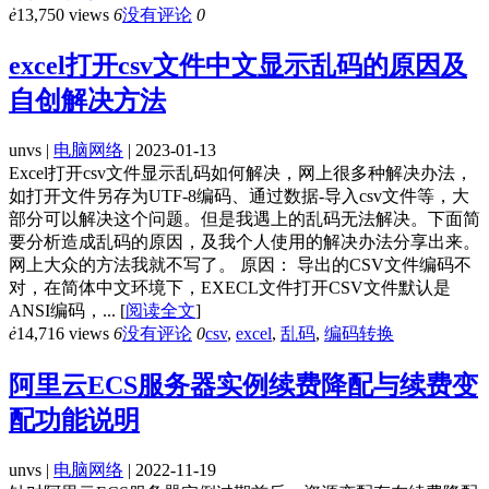
ė
13,750 views
6
没有评论
0
excel打开csv文件中文显示乱码的原因及
自创解决方法
unvs |
电脑网络
| 2023-01-13
Excel打开csv文件显示乱码如何解决，网上很多种解决办法，
如打开文件另存为UTF-8编码、通过数据-导入csv文件等，大
部分可以解决这个问题。但是我遇上的乱码无法解决。下面简
要分析造成乱码的原因，及我个人使用的解决办法分享出来。
网上大众的方法我就不写了。 原因： 导出的CSV文件编码不
对，在简体中文环境下，EXECL文件打开CSV文件默认是
ANSI编码，...
[
阅读全文
]
ė
14,716 views
6
没有评论
0
csv
,
excel
,
乱码
,
编码转换
阿里云ECS服务器实例续费降配与续费变
配功能说明
unvs |
电脑网络
| 2022-11-19