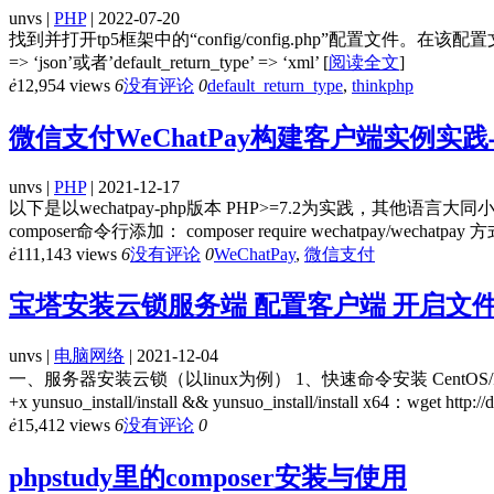
unvs |
PHP
| 2022-07-20
找到并打开tp5框架中的“config/config.php”配置文件。在该配置文件中
=> ‘json’或者’default_return_type’ => ‘xml’
[
阅读全文
]
ė
12,954 views
6
没有评论
0
default_return_type
,
thinkphp
微信支付WeChatPay构建客户端实例实
unvs |
PHP
| 2021-12-17
以下是以wechatpay-php版本 PHP>=7.2为实践，其他语言大同小异！ 一
composer命令行添加： composer require wechatpay/wechatpay
ė
111,143 views
6
没有评论
0
WeChatPay
,
微信支付
宝塔安装云锁服务端 配置客户端 开启文
unvs |
电脑网络
| 2021-12-04
一、服务器安装云锁（以linux为例） 1、快速命令安装 CentOS/Redhat x86：wget ht
+x yunsuo_install/install && yunsuo_install/install x64：wget http:
ė
15,412 views
6
没有评论
0
phpstudy里的composer安装与使用