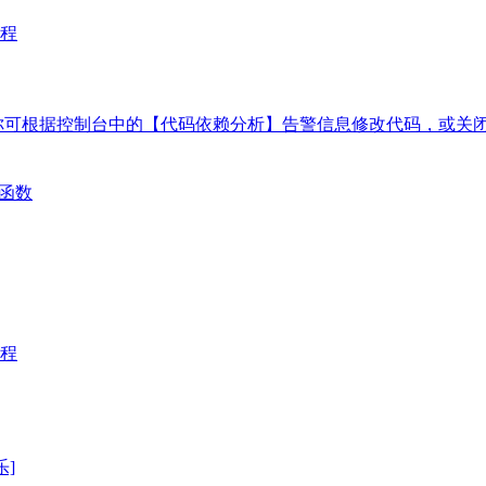
程
你可根据控制台中的【代码依赖分析】告警信息修改代码，或关
密函数
程
乐]