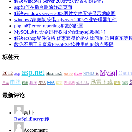
解决Windows Server 2008无法设置初始密码
asp如何在后台删除静态页面
解决windows server 2008图片文件无法显示缩略图
window7家庭版 安装sqlserver 2005企业管理器组件
php.ini中error_reporting参数的配置
MySQL通过命令进行权限分配[mysql数据库]
解决ecshop配件价格 优惠套餐价格失效问题 适用京东等
教你不用工具查看FlashFXP软件里的ftp站点密码
标签云
asp.net
Mysql
Oaut
2012
asp
bbsmax5
js
cookie
divcss
HTML5
迅雷下载
电脑
程序
笑话
网站
表结构
日志
百度
网页
解决方法
配置
问题
最新评论
秦川:
RsaSplitEncrypt传
Aocomment: