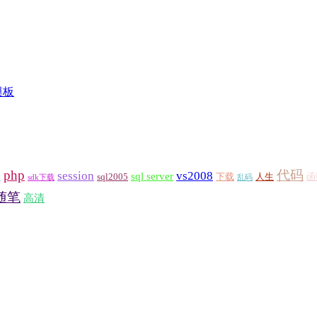
模板
h
php
代码
session
vs2008
sql server
sql2005
下载
人生
函
sdk下载
乱码
随笔
高清