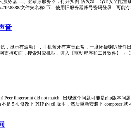
框-轻量云服务器 二、登录原服务器，打开实例-防火墙，导出安全配
//IP:8888/文件夹名称/ 五、使用旧服务器账号密码登录，可
声音
试，显示有波动），耳机蓝牙有声音正常，一度怀疑喇叭硬件出问题
硕官网支持页面，搜索对应机型，进入【驱动程序和工具软件】→【BIOS
Exception] Peer fingerprint did not match 出现这个
 5.4. 修改下 PHP 的 cil 版本，然后重新安装下 composer 就可以了. h
问