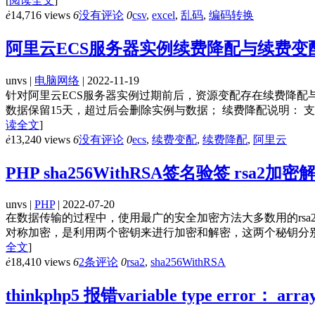
[
阅读全文
]
ė
14,716 views
6
没有评论
0
csv
,
excel
,
乱码
,
编码转换
阿里云ECS服务器实例续费降配与续费变
unvs |
电脑网络
| 2022-11-19
针对阿里云ECS服务器实例过期前后，资源变配存在续费降配
数据保留15天，超过后会删除实例与数据； 续费降配说明： 
读全文
]
ė
13,240 views
6
没有评论
0
ecs
,
续费变配
,
续费降配
,
阿里云
PHP sha256WithRSA签名验签 rsa
unvs |
PHP
| 2022-07-20
在数据传输的过程中，使用最广的安全加密方法大多数用的rsa2，
对称加密，是利用两个密钥来进行加密和解密，这两个秘钥分别是公钥（
全文
]
ė
18,410 views
6
2条评论
0
rsa2
,
sha256WithRSA
thinkphp5 报错variable type error： a