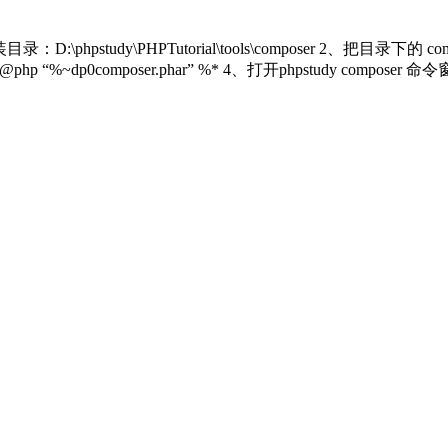
：D:\phpstudy\PHPTutorial\tools\composer 2、把目录下的 
 “%~dp0composer.phar” %* 4、打开phpstudy composer 命令