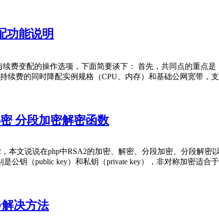
配功能说明
与续费变配的操作选项，下面简要谈下： 首先，共同点的重点是
支持续费的同时降配实例规格（CPU、内存）和基础公网宽带，支
2加密解密 分段加密解密函数
本文说说在php中RSA2的加密、解密、分段加密、分段解密以及sh
public key）和私钥（private key），非对称加密
rray解决方法