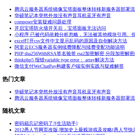
腾讯云服务器系统镜像宝塔面板整体转移新服务器部署流
华硕笔记本突然外放没有声音耳机蓝牙有声音
composer安装疑难问题处理
开启宝塔防火墙开关后，宝塔面板无法访问
小程序 已被代码依赖分析忽略，无法被其他模块引用。
excel打开csv文件中文显示乱码的原因及自创解决方法
阿里云ECS服务器实例续费降配与续费变配功能说明
PHP sha256WithRSA签名验签 rsa2加密解密 分段加密解
thinkphp5 报错variable type error： array解决方法
微信支付WeChatPay构建客户端实例实践与疑难解答
热门文章
华硕笔记本突然外放没有声音耳机蓝牙有声音
腾讯云服务器系统镜像宝塔面板整体转移新服务器部署流
随机文章
密码箱忘记密码了?[生活助手]
2012愚人节网页改版,增加史上最贱游戏及攻略[愚人节快