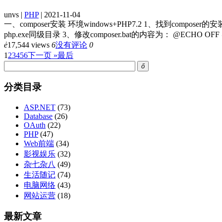
unvs |
PHP
| 2021-11-04
一、composer安装 环境windows+PHP7.2 1、找到composer的安装目录
php.exe同级目录 3、修改composer.bat的内容为： @ECHO OFF @php
ė
17,544 views
6
没有评论
0
1
2
3
4
5
6
下一页 »
最后
ő
分类目录
ASP.NET
(73)
Database
(26)
OAuth
(22)
PHP
(47)
Web前端
(34)
影视娱乐
(32)
杂七杂八
(49)
生活随记
(74)
电脑网络
(43)
网站运营
(18)
最新文章