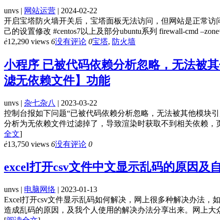
unvs |
网站运营
| 2024-02-22
开启宝塔防火墙开关后，宝塔面板无法访问，但网站是正常访问。
己的设置修改 #centos7以上及部分ubuntu系列 firewall-cmd –zone=public –
ė
12,290 views
6
没有评论
0
宝塔
,
防火墙
小程序 已被代码依赖分析忽略，无法被
滤无依赖文件】功能
unvs |
杂七杂八
| 2023-03-22
控制台报如下问题“已被代码依赖分析忽略，无法被其他模块
分析为无依赖文件过滤掉了，导致渲染时获取不到相关依赖，页
全文
]
ė
13,750 views
6
没有评论
0
excel打开csv文件中文显示乱码的原因
unvs |
电脑网络
| 2023-01-13
Excel打开csv文件显示乱码如何解决，网上很多种解决办法
造成乱码的原因，及我个人使用的解决办法分享出来。网上大众的方