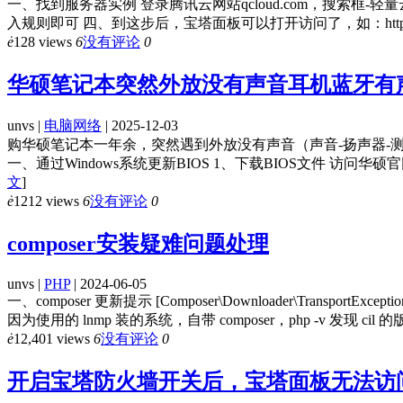
一、找到服务器实例 登录腾讯云网站qcloud.com，搜索
入规则即可 四、到这步后，宝塔面板可以打开访问了，如：http:
ė
128 views
6
没有评论
0
华硕笔记本突然外放没有声音耳机蓝牙有
unvs |
电脑网络
| 2025-12-03
购华硕笔记本一年余，突然遇到外放没有声音（声音-扬声器-测
一、通过Windows系统更新BIOS 1、下载BIOS文件 访问华
文
]
ė
1212 views
6
没有评论
0
composer安装疑难问题处理
unvs |
PHP
| 2024-06-05
一、composer 更新提示 [Composer\Downloader\Transport
因为使用的 lnmp 装的系统，自带 composer，php -v 发现 cil 的版本是
ė
12,401 views
6
没有评论
0
开启宝塔防火墙开关后，宝塔面板无法访