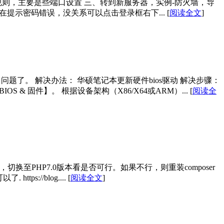
置规则，主要是些端口设置 三、转到新服务器，实例-防火墙，导
能存在提示密码错误，没关系可以点击登录框右下...
[
阅读全文
]
了。 解决办法： 华硕笔记本更新硬件bios驱动 解决步骤：
 & 固件】。 根据设备架构（X86/X64或ARM）...
[
阅读全
问题可能是php版本问题，切换至PHP7.0版本看是否可行。如果不行，则重装composer
ttps://blog....
[
阅读全文
]