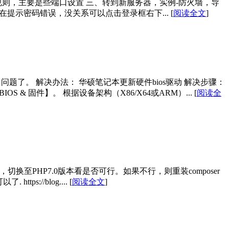
置规则，主要是些端口设置 三、转到新服务器，实例-防火墙，导
能存在提示密码错误，没关系可以点击登录框右下...
[
阅读全文
]
了。 解决办法： 华硕笔记本更新硬件bios驱动 解决步骤：
 & 固件】。 根据设备架构（X86/X64或ARM）...
[
阅读全
问题可能是php版本问题，切换至PHP7.0版本看是否可行。如果不行，则重装composer
ttps://blog....
[
阅读全文
]