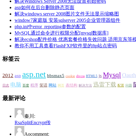
解决Windows Server 2008无法设置初始密码
asp如何在后台删除静态页面
解决windows server 2008图片文件无法显示缩略图
window7家庭版 安装sqlserver 2005企业管理器组件
php.ini中error_reporting参数的配置
MySQL通过命令进行权限分配[mysql数据库]
解决ecshop配件价格 优惠套餐价格失效问题 适用京东等
教你不用工具查看FlashFXP软件里的ftp站点密码
标签云
asp.net
Mysql
Oaut
2012
asp
bbsmax5
js
cookie
divcss
HTML5
迅雷下载
电脑
程序
笑话
网站
表结构
日志
百度
网页
解决方法
配置
问题
最新评论
秦川:
RsaSplitEncrypt传
Aocomment: