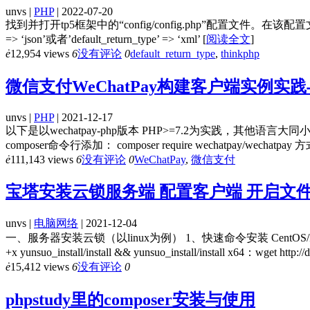
unvs |
PHP
| 2022-07-20
找到并打开tp5框架中的“config/config.php”配置文件。在该配置文件中
=> ‘json’或者’default_return_type’ => ‘xml’
[
阅读全文
]
ė
12,954 views
6
没有评论
0
default_return_type
,
thinkphp
微信支付WeChatPay构建客户端实例实
unvs |
PHP
| 2021-12-17
以下是以wechatpay-php版本 PHP>=7.2为实践，其他语言大同小异！ 一
composer命令行添加： composer require wechatpay/wechatpay
ė
111,143 views
6
没有评论
0
WeChatPay
,
微信支付
宝塔安装云锁服务端 配置客户端 开启文
unvs |
电脑网络
| 2021-12-04
一、服务器安装云锁（以linux为例） 1、快速命令安装 CentOS/Redhat x86：wget ht
+x yunsuo_install/install && yunsuo_install/install x64：wget http:
ė
15,412 views
6
没有评论
0
phpstudy里的composer安装与使用