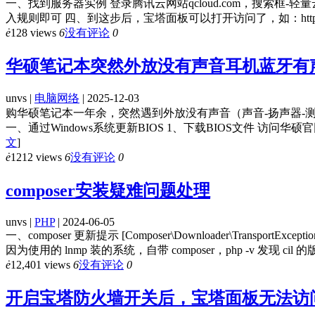
一、找到服务器实例 登录腾讯云网站qcloud.com，搜索
入规则即可 四、到这步后，宝塔面板可以打开访问了，如：http:
ė
128 views
6
没有评论
0
华硕笔记本突然外放没有声音耳机蓝牙有
unvs |
电脑网络
| 2025-12-03
购华硕笔记本一年余，突然遇到外放没有声音（声音-扬声器-测
一、通过Windows系统更新BIOS 1、下载BIOS文件 访问华
文
]
ė
1212 views
6
没有评论
0
composer安装疑难问题处理
unvs |
PHP
| 2024-06-05
一、composer 更新提示 [Composer\Downloader\Transport
因为使用的 lnmp 装的系统，自带 composer，php -v 发现 cil 的版本是
ė
12,401 views
6
没有评论
0
开启宝塔防火墙开关后，宝塔面板无法访