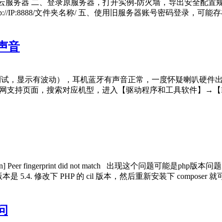
框-轻量云服务器 二、登录原服务器，打开实例-防火墙，导出安全配
//IP:8888/文件夹名称/ 五、使用旧服务器账号密码登录，可
声音
试，显示有波动），耳机蓝牙有声音正常，一度怀疑喇叭硬件出问题
硕官网支持页面，搜索对应机型，进入【驱动程序和工具软件】→【BIOS
Exception] Peer fingerprint did not match 出现这个
 5.4. 修改下 PHP 的 cil 版本，然后重新安装下 composer 就可以了. h
问