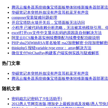
腾讯云服务器系统镜像宝塔面板整体转移新服务器部署流
华硕笔记本突然外放没有声音耳机蓝牙有声音
composer安装疑难问题处理
开启宝塔防火墙开关后，宝塔面板无法访问
小程序 已被代码依赖分析忽略，无法被其他模块引用。
excel打开csv文件中文显示乱码的原因及自创解决方法
阿里云ECS服务器实例续费降配与续费变配功能说明
PHP sha256WithRSA签名验签 rsa2加密解密 分段加密解
thinkphp5 报错variable type error： array解决方法
微信支付WeChatPay构建客户端实例实践与疑难解答
热门文章
华硕笔记本突然外放没有声音耳机蓝牙有声音
腾讯云服务器系统镜像宝塔面板整体转移新服务器部署流
随机文章
密码箱忘记密码了?[生活助手]
2012愚人节网页改版,增加史上最贱游戏及攻略[愚人节快