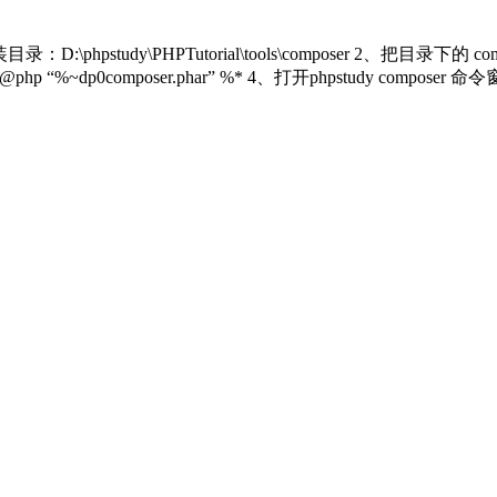
：D:\phpstudy\PHPTutorial\tools\composer 2、把目录下的 
 “%~dp0composer.phar” %* 4、打开phpstudy composer 命令