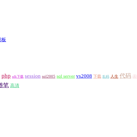
模板
h
php
代码
session
vs2008
sql server
sql2005
下载
人生
函
sdk下载
乱码
随笔
高清