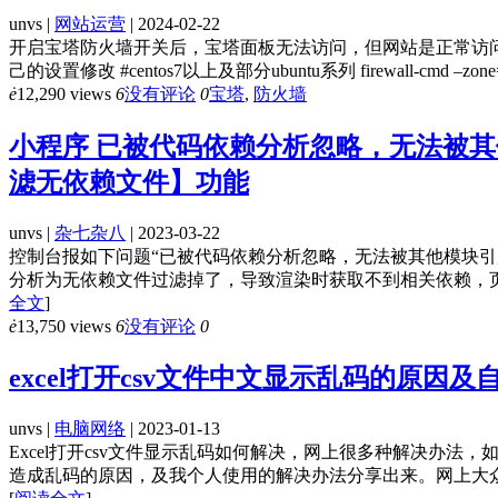
unvs |
网站运营
| 2024-02-22
开启宝塔防火墙开关后，宝塔面板无法访问，但网站是正常访问。
己的设置修改 #centos7以上及部分ubuntu系列 firewall-cmd –zone=public –
ė
12,290 views
6
没有评论
0
宝塔
,
防火墙
小程序 已被代码依赖分析忽略，无法被
滤无依赖文件】功能
unvs |
杂七杂八
| 2023-03-22
控制台报如下问题“已被代码依赖分析忽略，无法被其他模块
分析为无依赖文件过滤掉了，导致渲染时获取不到相关依赖，页
全文
]
ė
13,750 views
6
没有评论
0
excel打开csv文件中文显示乱码的原因
unvs |
电脑网络
| 2023-01-13
Excel打开csv文件显示乱码如何解决，网上很多种解决办法
造成乱码的原因，及我个人使用的解决办法分享出来。网上大众的方