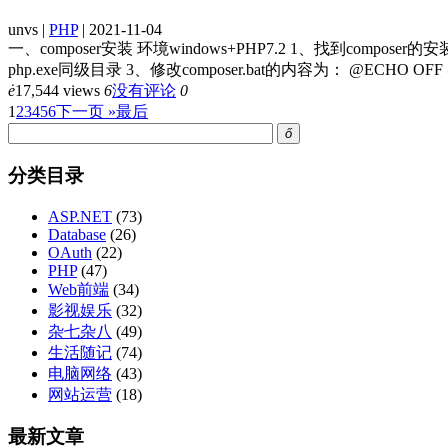
unvs |
PHP
| 2021-11-04
一、composer安装 环境windows+PHP7.2 1、找到composer的安装目录
php.exe同级目录 3、修改composer.bat的内容为： @ECHO OFF @php
ė
17,544 views
6
没有评论
0
1
2
3
4
5
6
下一页 »
最后
ő
分类目录
ASP.NET
(73)
Database
(26)
OAuth
(22)
PHP
(47)
Web前端
(34)
影视娱乐
(32)
杂七杂八
(49)
生活随记
(74)
电脑网络
(43)
网站运营
(18)
最新文章