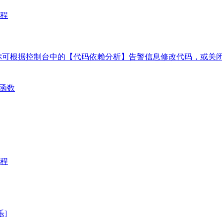
程
你可根据控制台中的【代码依赖分析】告警信息修改代码，或关
密函数
程
乐]