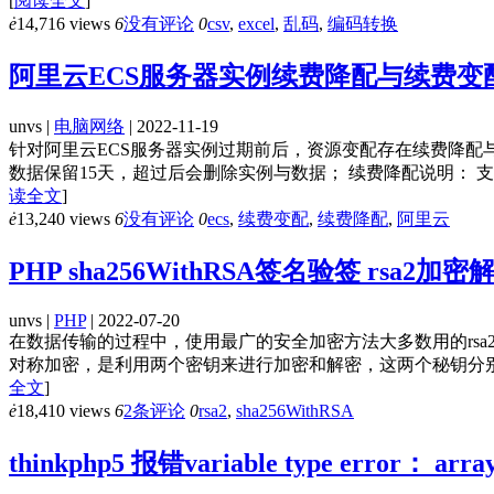
[
阅读全文
]
ė
14,716 views
6
没有评论
0
csv
,
excel
,
乱码
,
编码转换
阿里云ECS服务器实例续费降配与续费变
unvs |
电脑网络
| 2022-11-19
针对阿里云ECS服务器实例过期前后，资源变配存在续费降配
数据保留15天，超过后会删除实例与数据； 续费降配说明： 
读全文
]
ė
13,240 views
6
没有评论
0
ecs
,
续费变配
,
续费降配
,
阿里云
PHP sha256WithRSA签名验签 rsa
unvs |
PHP
| 2022-07-20
在数据传输的过程中，使用最广的安全加密方法大多数用的rsa2，
对称加密，是利用两个密钥来进行加密和解密，这两个秘钥分别是公钥（
全文
]
ė
18,410 views
6
2条评论
0
rsa2
,
sha256WithRSA
thinkphp5 报错variable type error： a