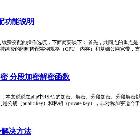
配功能说明
与续费变配的操作选项，下面简要谈下： 首先，共同点的重点是
支持续费的同时降配实例规格（CPU、内存）和基础公网宽带，支
2加密解密 分段加密解密函数
本文说说在php中RSA2的加密、解密、分段加密、分段解密以及sh
public key）和私钥（private key），非对称加密
rray解决方法